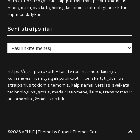
namus ir pramogas. Čia taip pat rašoma apie automobilius,
madą, stilių, sveikatą, šeimą, keliones, technologijas ir kitus
rūpimus dalykus.
Seni straipsniai
Seni
straipsniai
https://straipsniukai.lt
– tai atviras interneto leidinys,
kuriame visi norintys gali publikuoti ir perskaityti įdomius
straipsnius tokiomis temomis, kaip namai, verslas, sveikata,
technologijos, grožis, mada, visuomenė, šeima, transportas ir
automobiliai, žemės ūkis ir kt.
©2026 VPULF
| Theme by
SuperbThemes.Com