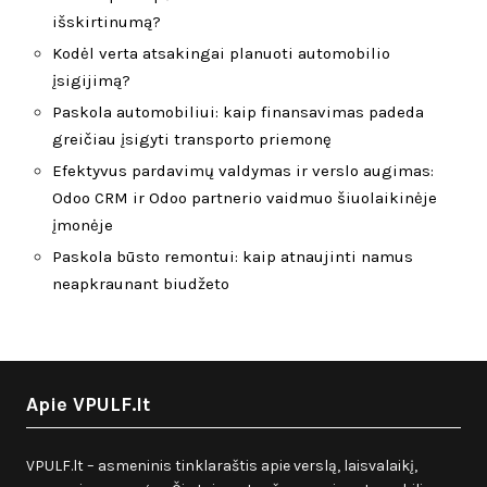
išskirtinumą?
Kodėl verta atsakingai planuoti automobilio
įsigijimą?
Paskola automobiliui: kaip finansavimas padeda
greičiau įsigyti transporto priemonę
Efektyvus pardavimų valdymas ir verslo augimas:
Odoo CRM ir Odoo partnerio vaidmuo šiuolaikinėje
įmonėje
Paskola būsto remontui: kaip atnaujinti namus
neapkraunant biudžeto
Apie VPULF.lt
VPULF.lt – asmeninis tinklaraštis apie verslą, laisvalaikį,