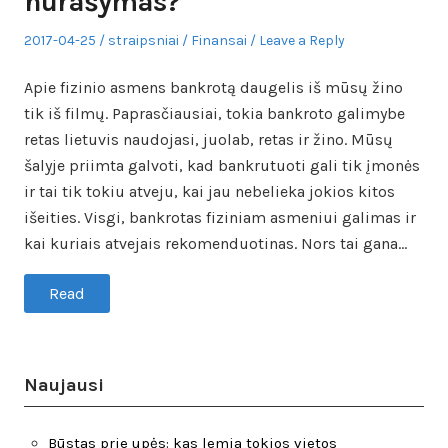
nurašymas?
Posted
Author
Posted
2017-04-25
straipsniai
Finansai
Leave a Reply
on
in
Apie fizinio asmens bankrotą daugelis iš mūsų žino
tik iš filmų. Paprasčiausiai, tokia bankroto galimybe
retas lietuvis naudojasi, juolab, retas ir žino. Mūsų
šalyje priimta galvoti, kad bankrutuoti gali tik įmonės
ir tai tik tokiu atveju, kai jau nebelieka jokios kitos
išeities. Visgi, bankrotas fiziniam asmeniui galimas ir
kai kuriais atvejais rekomenduotinas. Nors tai gana…
Read
Naujausi
Būstas prie upės: kas lemia tokios vietos