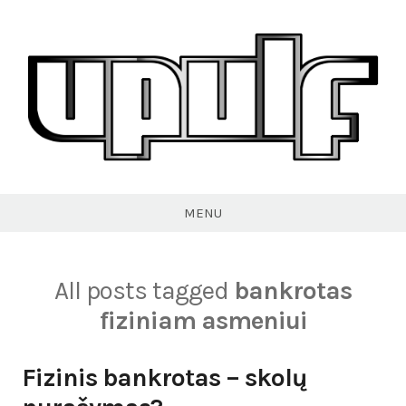
Skip
to
content
VPULF
MENU
All posts tagged
bankrotas
fiziniam asmeniui
Fizinis bankrotas – skolų