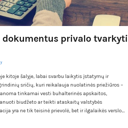
 dokumentus privalo tvarkyti
ly
je kitoje šalyje, labai svarbu laikytis įstatymų ir
rindinių sričių, kuri reikalauja nuolatinės priežiūros –
manoma tinkamai vesti buhalterinės apskaitos,
anuoti biudžeto ar teikti ataskaitų valstybės
ja yra ne tik teisinė prievolė, bet ir ilgalaikės verslo…