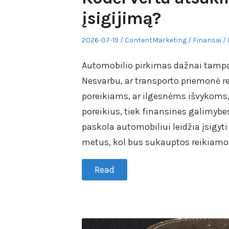
įsigijimą?
Posted
Author
Posted
2026-07-19
ContentMarketing
Finansai
on
in
Automobilio pirkimas dažnai tampa
Nesvarbu, ar transporto priemonė r
poreikiams, ar ilgesnėms išvykoms, 
poreikius, tiek finansines galimybe
paskola automobiliui leidžia įsigyt
metus, kol bus sukauptos reikiam
Read