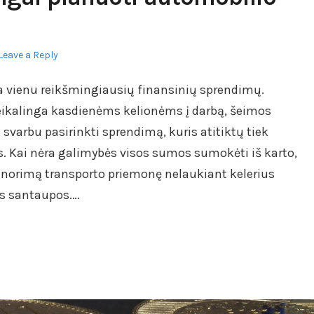
Leave a Reply
 vienu reikšmingiausių finansinių sprendimų.
eikalinga kasdienėms kelionėms į darbą, šeimos
svarbu pasirinkti sprendimą, kuris atitiktų tiek
s. Kai nėra galimybės visos sumos sumokėti iš karto,
i norimą transporto priemonę nelaukiant kelerius
os santaupos.…