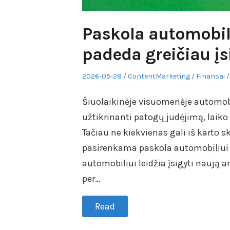
Paskola automobil
padeda greičiau įs
Posted
Author
Posted
2026-05-28
ContentMarketing
Finansai
on
in
Šiuolaikinėje visuomenėje automobi
užtikrinanti patogų judėjimą, laiko
Tačiau ne kiekvienas gali iš karto s
pasirenkama paskola automobiliui 
automobiliui leidžia įsigyti naują a
per…
Read