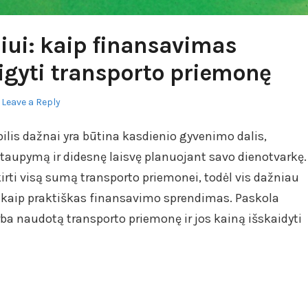
iui: kaip finansavimas
igyti transporto priemonę
Leave a Reply
lis dažnai yra būtina kasdienio gyvenimo dalis,
 taupymą ir didesnę laisvę planuojant savo dienotvarkę.
kirti visą sumą transporto priemonei, todėl vis dažniau
kaip praktiškas finansavimo sprendimas. Paskola
rba naudotą transporto priemonę ir jos kainą išskaidyti