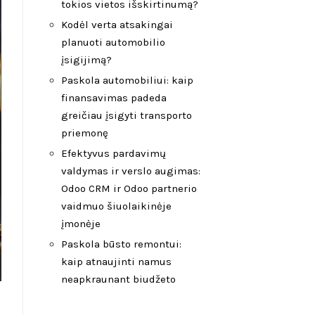
tokios vietos išskirtinumą?
Kodėl verta atsakingai
planuoti automobilio
įsigijimą?
Paskola automobiliui: kaip
finansavimas padeda
greičiau įsigyti transporto
priemonę
Efektyvus pardavimų
valdymas ir verslo augimas:
Odoo CRM ir Odoo partnerio
vaidmuo šiuolaikinėje
įmonėje
Paskola būsto remontui:
kaip atnaujinti namus
neapkraunant biudžeto