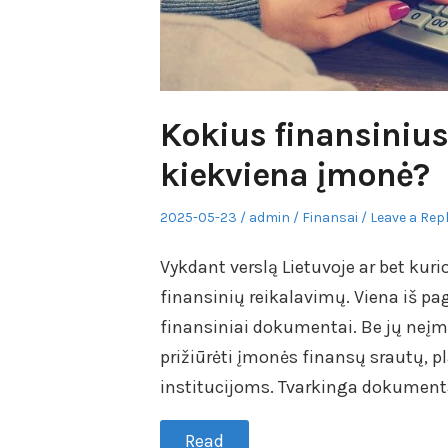
Kokius finansinius
kiekviena įmonė?
Posted
Author
Posted
2025-05-23
admin
Finansai
Leave a Rep
on
in
Vykdant verslą Lietuvoje ar bet kurio
finansinių reikalavimų. Viena iš pag
finansiniai dokumentai. Be jų neį
prižiūrėti įmonės finansų srautų, pl
institucijoms. Tvarkinga dokumentaci
Read