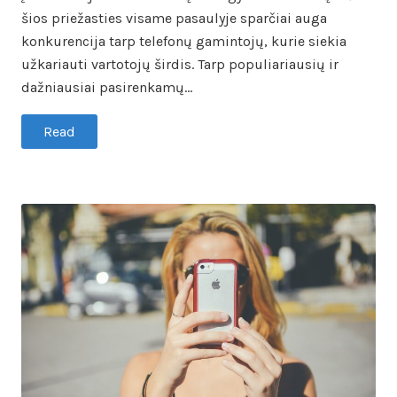
šios priežasties visame pasaulyje sparčiai auga
konkurencija tarp telefonų gamintojų, kurie siekia
užkariauti vartotojų širdis. Tarp populiariausių ir
dažniausiai pasirenkamų…
Read