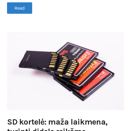
Read
SD kortelė: maža laikmena,