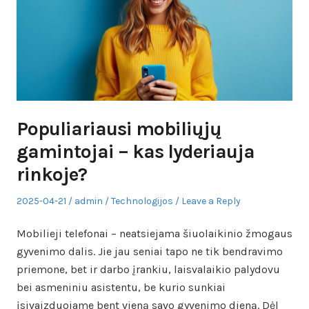
Populiariausi mobiliųjų
gamintojai – kas lyderiauja
rinkoje?
Posted
Author
Posted
2025-04-21
admin
Technologijos
Leave a Reply
on
in
Mobilieji telefonai – neatsiejama šiuolaikinio žmogaus
gyvenimo dalis. Jie jau seniai tapo ne tik bendravimo
priemone, bet ir darbo įrankiu, laisvalaikio palydovu
bei asmeniniu asistentu, be kurio sunkiai
įsivaizduojame bent vieną savo gyvenimo dieną. Dėl