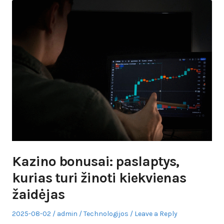
Kazino bonusai: paslaptys,
kurias turi žinoti kiekvienas
žaidėjas
Posted
Author
Posted
2025-08-02
admin
Technologijos
Leave a Reply
on
in