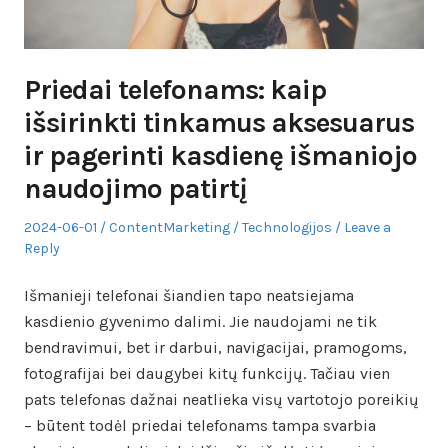
Priedai telefonams: kaip
išsirinkti tinkamus aksesuarus
ir pagerinti kasdienę išmaniojo
naudojimo patirtį
Posted
Author
Posted
2024-06-01
ContentMarketing
Technologijos
Leave a
on
in
Reply
Išmanieji telefonai šiandien tapo neatsiejama
kasdienio gyvenimo dalimi. Jie naudojami ne tik
bendravimui, bet ir darbui, navigacijai, pramogoms,
fotografijai bei daugybei kitų funkcijų. Tačiau vien
pats telefonas dažnai neatlieka visų vartotojo poreikių
– būtent todėl priedai telefonams tampa svarbia