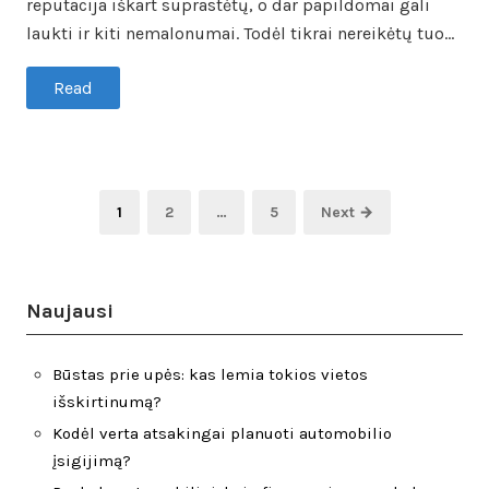
reputacija iškart suprastėtų, o dar papildomai gali
laukti ir kiti nemalonumai. Todėl tikrai nereikėtų tuo…
Read
Įrašų
Page
Page
Page
1
2
…
5
Next →
puslapiavimas
Naujausi
Būstas prie upės: kas lemia tokios vietos
išskirtinumą?
Kodėl verta atsakingai planuoti automobilio
įsigijimą?