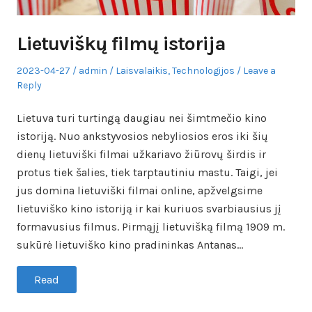
Lietuviškų filmų istorija
Posted
Author
Posted
2023-04-27
admin
Laisvalaikis
,
Technologijos
Leave a
on
in
Reply
Lietuva turi turtingą daugiau nei šimtmečio kino
istoriją. Nuo ankstyvosios nebyliosios eros iki šių
dienų lietuviški filmai užkariavo žiūrovų širdis ir
protus tiek šalies, tiek tarptautiniu mastu. Taigi, jei
jus domina lietuviški filmai online, apžvelgsime
lietuviško kino istoriją ir kai kuriuos svarbiausius jį
formavusius filmus. Pirmąjį lietuvišką filmą 1909 m.
sukūrė lietuviško kino pradininkas Antanas…
Read