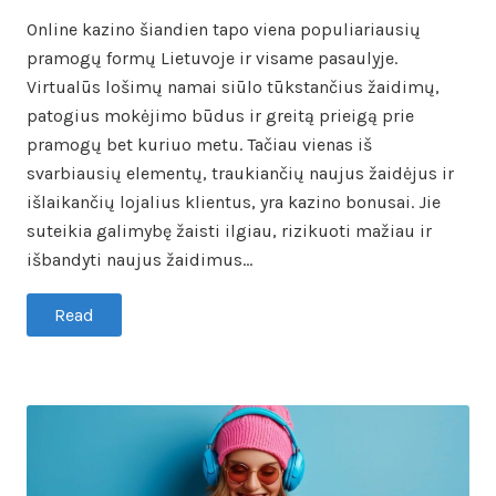
Online kazino šiandien tapo viena populiariausių
pramogų formų Lietuvoje ir visame pasaulyje.
Virtualūs lošimų namai siūlo tūkstančius žaidimų,
patogius mokėjimo būdus ir greitą prieigą prie
pramogų bet kuriuo metu. Tačiau vienas iš
svarbiausių elementų, traukiančių naujus žaidėjus ir
išlaikančių lojalius klientus, yra kazino bonusai. Jie
suteikia galimybę žaisti ilgiau, rizikuoti mažiau ir
išbandyti naujus žaidimus…
Read