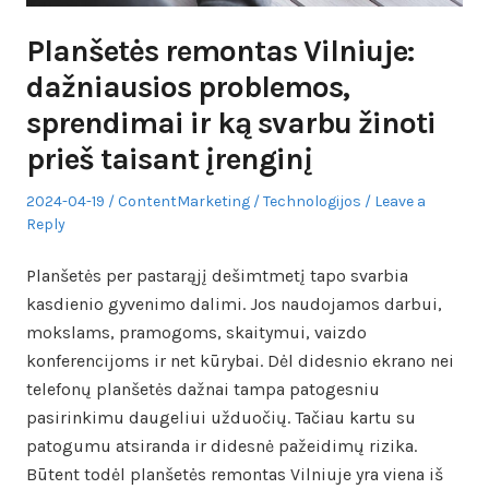
Planšetės remontas Vilniuje:
dažniausios problemos,
sprendimai ir ką svarbu žinoti
prieš taisant įrenginį
Posted
Author
Posted
2024-04-19
ContentMarketing
Technologijos
Leave a
on
in
Reply
Planšetės per pastarąjį dešimtmetį tapo svarbia
kasdienio gyvenimo dalimi. Jos naudojamos darbui,
mokslams, pramogoms, skaitymui, vaizdo
konferencijoms ir net kūrybai. Dėl didesnio ekrano nei
telefonų planšetės dažnai tampa patogesniu
pasirinkimu daugeliui užduočių. Tačiau kartu su
patogumu atsiranda ir didesnė pažeidimų rizika.
Būtent todėl planšetės remontas Vilniuje yra viena iš