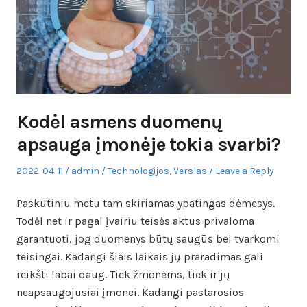
Kodėl asmens duomenų
apsauga įmonėje tokia svarbi?
Posted
Author
Posted
2022-04-11
admin
Technologijos
,
Verslas
Leave a Reply
on
in
Paskutiniu metu tam skiriamas ypatingas dėmesys.
Todėl net ir pagal įvairiu teisės aktus privaloma
garantuoti, jog duomenys būtų saugūs bei tvarkomi
teisingai. Kadangi šiais laikais jų praradimas gali
reikšti labai daug. Tiek žmonėms, tiek ir jų
neapsaugojusiai įmonei. Kadangi pastarosios