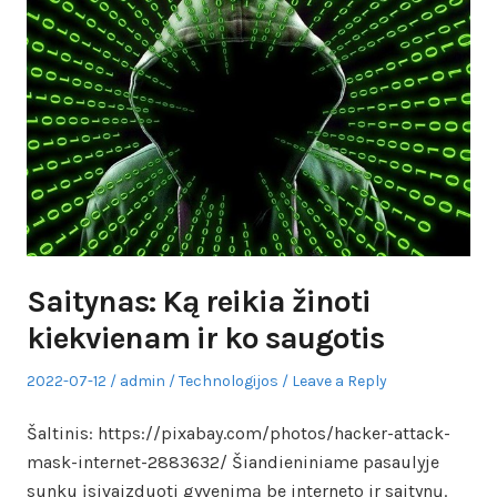
Saitynas: Ką reikia žinoti
kiekvienam ir ko saugotis
Posted
Author
Posted
2022-07-12
admin
Technologijos
Leave a Reply
on
in
Šaltinis: https://pixabay.com/photos/hacker-attack-
mask-internet-2883632/ Šiandieniniame pasaulyje
sunku įsivaizduoti gyvenimą be interneto ir saitynų.