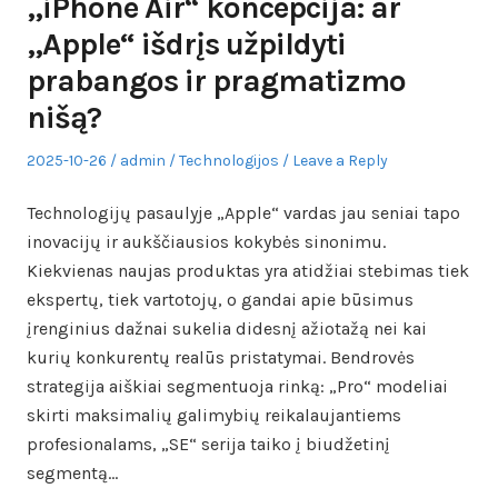
„iPhone Air“ koncepcija: ar
„Apple“ išdrįs užpildyti
prabangos ir pragmatizmo
nišą?
Posted
Author
Posted
2025-10-26
admin
Technologijos
Leave a Reply
on
in
Technologijų pasaulyje „Apple“ vardas jau seniai tapo
inovacijų ir aukščiausios kokybės sinonimu.
Kiekvienas naujas produktas yra atidžiai stebimas tiek
ekspertų, tiek vartotojų, o gandai apie būsimus
įrenginius dažnai sukelia didesnį ažiotažą nei kai
kurių konkurentų realūs pristatymai. Bendrovės
strategija aiškiai segmentuoja rinką: „Pro“ modeliai
skirti maksimalių galimybių reikalaujantiems
profesionalams, „SE“ serija taiko į biudžetinį
segmentą…