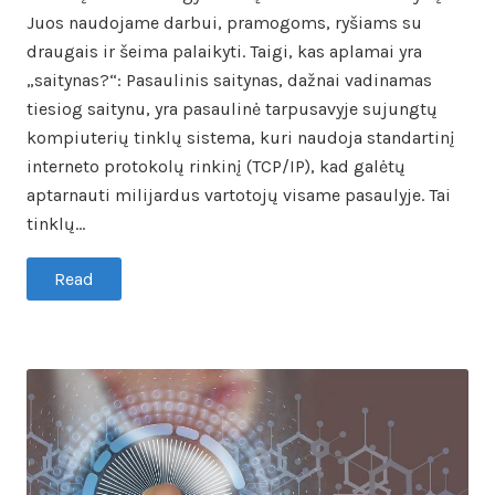
Juos naudojame darbui, pramogoms, ryšiams su
draugais ir šeima palaikyti. Taigi, kas aplamai yra
„saitynas?“: Pasaulinis saitynas, dažnai vadinamas
tiesiog saitynu, yra pasaulinė tarpusavyje sujungtų
kompiuterių tinklų sistema, kuri naudoja standartinį
interneto protokolų rinkinį (TCP/IP), kad galėtų
aptarnauti milijardus vartotojų visame pasaulyje. Tai
tinklų…
Read