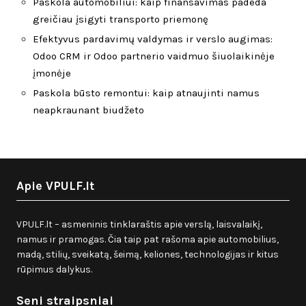
Paskola automobiliui: kaip finansavimas padeda
greičiau įsigyti transporto priemonę
Efektyvus pardavimų valdymas ir verslo augimas:
Odoo CRM ir Odoo partnerio vaidmuo šiuolaikinėje
įmonėje
Paskola būsto remontui: kaip atnaujinti namus
neapkraunant biudžeto
Apie VPULF.lt
VPULF.lt – asmeninis tinklaraštis apie verslą, laisvalaikį,
namus ir pramogas. Čia taip pat rašoma apie automobilius,
madą, stilių, sveikatą, šeimą, keliones, technologijas ir kitus
rūpimus dalykus.
Seni straipsniai