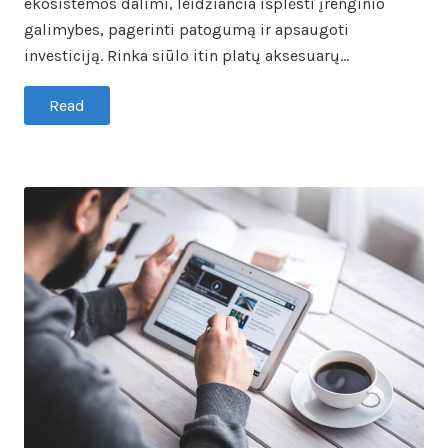
ekosistemos dalimi, leidžiančia išplėsti įrenginio
galimybes, pagerinti patogumą ir apsaugoti
investiciją. Rinka siūlo itin platų aksesuarų…
Read