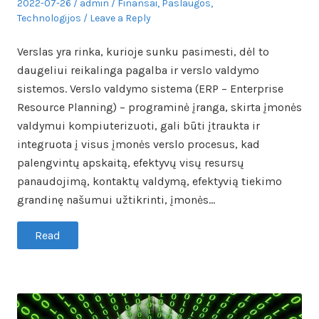
Posted
Author
Posted
2022-07-26
admin
Finansai
,
Paslaugos
,
on
in
Technologijos
Leave a Reply
Verslas yra rinka, kurioje sunku pasimesti, dėl to
daugeliui reikalinga pagalba ir verslo valdymo
sistemos. Verslo valdymo sistema (ERP – Enterprise
Resource Planning) – programinė įranga, skirta įmonės
valdymui kompiuterizuoti, gali būti įtraukta ir
integruota į visus įmonės verslo procesus, kad
palengvintų apskaitą, efektyvų visų resursų
panaudojimą, kontaktų valdymą, efektyvią tiekimo
grandinę našumui užtikrinti, įmonės…
Read