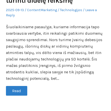
turinti didelę reikšmę
Posted
Author
Posted
2025-09-13
ContentMarketing
Technologijos
Leave a
on
in
Reply
Šiuolaikiniame pasaulyje, kuriame informacija tapo
svarbiausia vertybe, itin reikalingi patikimi duomenų
saugojimo sprendimai. Nors turime įvairių debesijos
paslaugų, išorinių diskų ar vidinių kompiuterių
atminties talpų, vis dėlto viena iš mažiausių, bet itin
plačiai naudojamų technologijų yra SD kortelė. Šis
mažas plastikinis įrenginys, iš pirmo žvilgsnio
atrodantis kukliai, slepia savyje ne tik įspūdingą
technologinį potencialą, bet…
Read