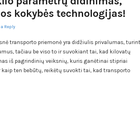
klio parametrų didinimas,
ios kokybės technologijas!
 a Reply
nė transporto priemonė yra didžiulis privalumas, turin
mus, tačiau be viso to ir suvokiant tai, kad kilovatų
s iš pagrindinių veiksnių, kuris ganėtinai stipriai
r kaip ten bebūtų, reikėtų suvokti tai, kad transporto