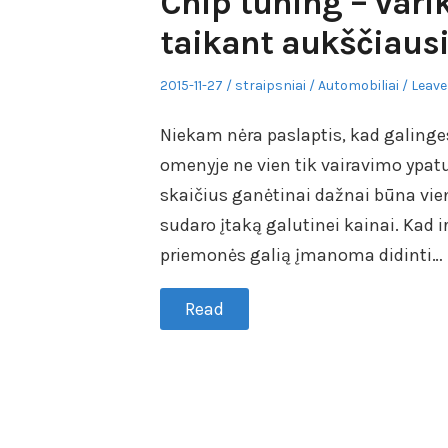
Chip tuning – vari
taikant aukščiaus
Posted
Author
Posted
2015-11-27
straipsniai
Automobiliai
Leave
on
in
Niekam nėra paslaptis, kad galinges
omenyje ne vien tik vairavimo ypatu
skaičius ganėtinai dažnai būna viena
sudaro įtaką galutinei kainai. Kad i
priemonės galią įmanoma didinti…
Read