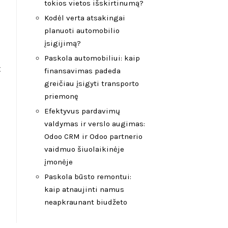
tokios vietos išskirtinumą?
Kodėl verta atsakingai
planuoti automobilio
įsigijimą?
Paskola automobiliui: kaip
t
finansavimas padeda
greičiau įsigyti transporto
priemonę
Efektyvus pardavimų
valdymas ir verslo augimas:
Odoo CRM ir Odoo partnerio
vaidmuo šiuolaikinėje
įmonėje
Paskola būsto remontui:
kaip atnaujinti namus
neapkraunant biudžeto