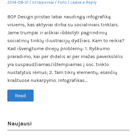
Posted
Author
Posted
2014-08-21
straipsniai
Foto
Leave a Reply
on
in
BOP Design pristao labai naudingą infografiką
visiems, kas aktyviai dirba su socialiniais tinklais.
Jame trumpai ir aiškiai išdėstyti pagrindinių
socialinių tinklų iliustracijų dydžiais. Kam to reikia?
Kad išvengtume dviejų problemų: 1. Ryškumo
praradimo, kai per didelis ar per mažas paveikslėlis
yra suspaudžiamas/ištempiamas į soc. tinklo
nustatytus rėmus; 2. Tam tikrų elementų, esančių
kraštuose nukarpymo. Infografikas…
Read
Naujausi