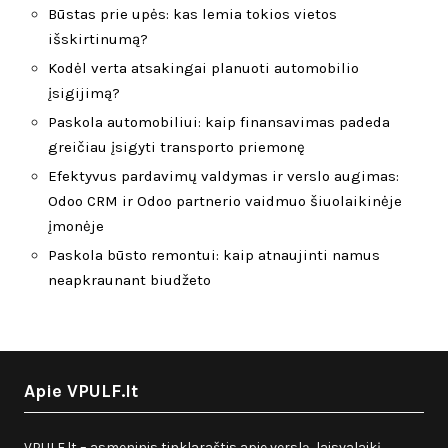
Būstas prie upės: kas lemia tokios vietos
išskirtinumą?
Kodėl verta atsakingai planuoti automobilio
įsigijimą?
Paskola automobiliui: kaip finansavimas padeda
greičiau įsigyti transporto priemonę
Efektyvus pardavimų valdymas ir verslo augimas:
Odoo CRM ir Odoo partnerio vaidmuo šiuolaikinėje
įmonėje
Paskola būsto remontui: kaip atnaujinti namus
neapkraunant biudžeto
Apie VPULF.lt
VPULF.lt – asmeninis tinklaraštis apie verslą, laisvalaikį,