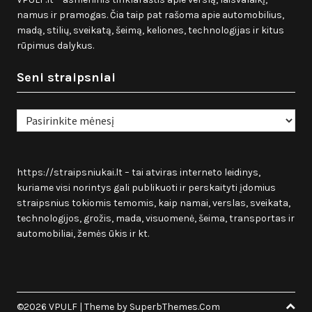
namus ir pramogas. Čia taip pat rašoma apie automobilius,
madą, stilių, sveikatą, šeimą, keliones, technologijas ir kitus
rūpimus dalykus.
Seni straipsniai
Seni
straipsniai
https://straipsniukai.lt
– tai atviras interneto leidinys,
kuriame visi norintys gali publikuoti ir perskaityti įdomius
straipsnius tokiomis temomis, kaip namai, verslas, sveikata,
technologijos, grožis, mada, visuomenė, šeima, transportas ir
automobiliai, žemės ūkis ir kt.
©2026 VPULF
| Theme by
SuperbThemes.Com