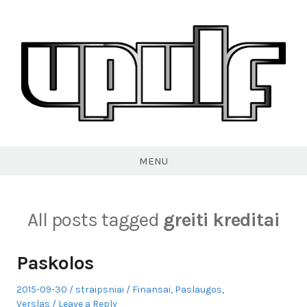
Skip
to
content
VPULF
MENU
All posts tagged
greiti kreditai
Paskolos
Posted
Author
Posted
2015-09-30
straipsniai
Finansai
,
Paslaugos
,
on
in
Verslas
Leave a Reply