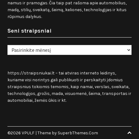
namus ir pramogas. Čia taip pat rašoma apie automobilius,
madą, stilių, sveikatą, šeimą, keliones, technologijas ir kitus
rūpimus dalykus.
Seni straipsniai
Seni
straipsniai
https://straipsniukai.lt
– tai atviras interneto leidinys,
kuriame visi norintys gali publikuoti ir perskaityti įdomius
straipsnius tokiomis temomis, kaip namai, verslas, sveikata,
technologijos, grožis, mada, visuomenė, šeima, transportas ir
automobiliai, žemės ūkis ir kt.
©2026 VPULF
| Theme by
SuperbThemes.Com