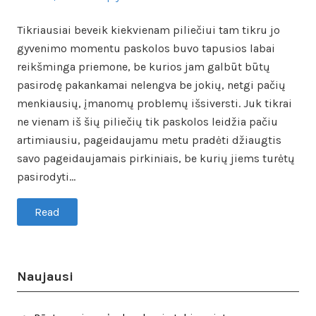
Tikriausiai beveik kiekvienam piliečiui tam tikru jo
gyvenimo momentu paskolos buvo tapusios labai
reikšminga priemone, be kurios jam galbūt būtų
pasirodę pakankamai nelengva be jokių, netgi pačių
menkiausių, įmanomų problemų išsiversti. Juk tikrai
ne vienam iš šių piliečių tik paskolos leidžia pačiu
artimiausiu, pageidaujamu metu pradėti džiaugtis
savo pageidaujamais pirkiniais, be kurių jiems turėtų
pasirodyti…
Read
Naujausi