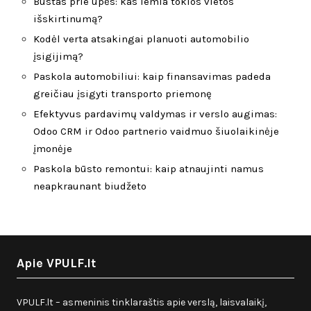
Būstas prie upės: kas lemia tokios vietos
išskirtinumą?
Kodėl verta atsakingai planuoti automobilio
įsigijimą?
Paskola automobiliui: kaip finansavimas padeda
greičiau įsigyti transporto priemonę
Efektyvus pardavimų valdymas ir verslo augimas:
Odoo CRM ir Odoo partnerio vaidmuo šiuolaikinėje
įmonėje
Paskola būsto remontui: kaip atnaujinti namus
neapkraunant biudžeto
Apie VPULF.lt
VPULF.lt – asmeninis tinklaraštis apie verslą, laisvalaikį,