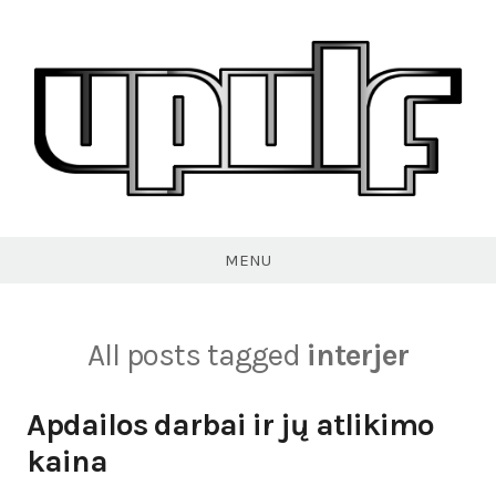
Skip
to
content
VPULF
MENU
All posts tagged
interjer
Apdailos darbai ir jų atlikimo
kaina