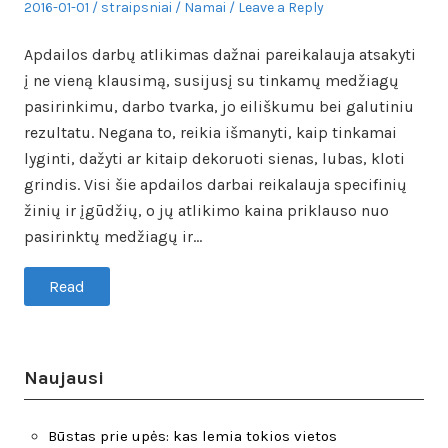
Posted
Author
Posted
2016-01-01
straipsniai
Namai
Leave a Reply
on
in
Apdailos darbų atlikimas dažnai pareikalauja atsakyti
į ne vieną klausimą, susijusį su tinkamų medžiagų
pasirinkimu, darbo tvarka, jo eiliškumu bei galutiniu
rezultatu. Negana to, reikia išmanyti, kaip tinkamai
lyginti, dažyti ar kitaip dekoruoti sienas, lubas, kloti
grindis. Visi šie apdailos darbai reikalauja specifinių
žinių ir įgūdžių, o jų atlikimo kaina priklauso nuo
pasirinktų medžiagų ir…
Read
Naujausi
Būstas prie upės: kas lemia tokios vietos