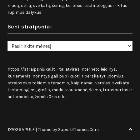
madą, stilių, sveikatą, šeimą, keliones, technologijas ir kitus
rūpimus dalykus.
Seni straipsniai
Seni
straipsniai
https://straipsniukai.lt
– tai atviras interneto leidinys,
kuriame visi norintys gali publikuoti ir perskaityti įdomius
straipsnius tokiomis temomis, kaip namai, verslas, sveikata,
technologijos, grožis, mada, visuomenė, šeima, transportas ir
automobiliai, žemės ūkis ir kt.
©2026 VPULF
| Theme by
SuperbThemes.Com