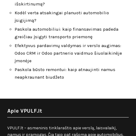
išskirtinumą?
Kodėl verta atsakingai planuoti automobilio
įsigijimą?
Paskola automobiliui: kaip finansavimas padeda
greičiau įsigyti transporto priemonę
Efektyvus pardavimų valdymas ir verslo augimas:
Odoo CRM ir Odoo partnerio vaidmuo šiuolaikinėje
įmonėje
Paskola būsto remontui: kaip atnaujinti namus
neapkraunant biudžeto
Apie VPULF.lt
VPULF.lt – asmeninis tinklaraštis apie verslą, laisvalaikį,
namus ir pramogas. Čia taip pat rašoma apie automobilius,