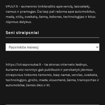
VPULF.lt – asmeninis tinklaraštis apie verslą, laisvalaikį,
namus ir pramogas. Čia taip pat rašoma apie automobilius,
madą, stilių, sveikatą, šeimą, keliones, technologijas ir kitus
rūpimus dalykus.
Seni straipsniai
Seni
straipsniai
https://straipsniukai.lt
– tai atviras interneto leidinys,
kuriame visi norintys gali publikuoti ir perskaityti įdomius
straipsnius tokiomis temomis, kaip namai, verslas, sveikata,
technologijos, grožis, mada, visuomenė, šeima, transportas ir
automobiliai, žemės ūkis ir kt.