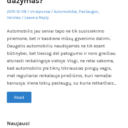
dažymas?
Posted
Author
Posted
2015-12-08
straipsniai
Automobiliai
,
Paslaugos
,
on
in
Verslas
Leave a Reply
Automobilis jau seniai tapo ne tik susisiekimo
priemone, bet ir kasdiene mūsų gyvenimo dalimi.
Daugelis automobiliu naudojamės ne tik esant
būtinybei, bet tiesiog dėl patogumo ir noro greičiau
atsirasti reikalingoje vietoje. Visgi, ne retai sakoma,
kad automobilis yra tikrų tikriausias pinigų vagis,
mat reguliariai reikalauja priežiūros, kuri nemažai
kainuoja. Viena tokių paslaugų, su kuria retkarčiais…
Read
Naujausi