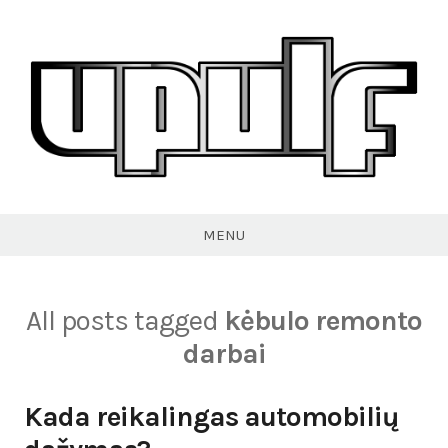
Skip
to
content
VPULF
MENU
All posts tagged
kėbulo remonto
darbai
Kada reikalingas automobilių