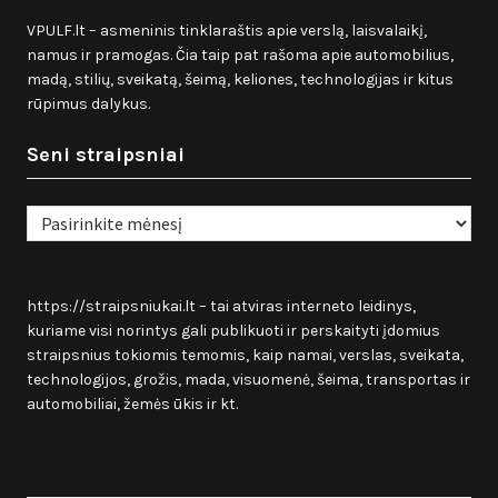
VPULF.lt – asmeninis tinklaraštis apie verslą, laisvalaikį,
namus ir pramogas. Čia taip pat rašoma apie automobilius,
madą, stilių, sveikatą, šeimą, keliones, technologijas ir kitus
rūpimus dalykus.
Seni straipsniai
Seni
straipsniai
https://straipsniukai.lt
– tai atviras interneto leidinys,
kuriame visi norintys gali publikuoti ir perskaityti įdomius
straipsnius tokiomis temomis, kaip namai, verslas, sveikata,
technologijos, grožis, mada, visuomenė, šeima, transportas ir
automobiliai, žemės ūkis ir kt.