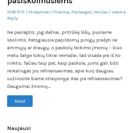
pasiskolinusiems
Posted
Author
Posted
2016-11-17
straipsniai
Finansai
,
Paslaugos
,
Verslas
Leave a
on
in
Reply
Ne paslaptis, jog dažnai, pritrūkę lėšų, puolame
skolintis. Patogiausia papildomų pinigų prašyti ne
artimųjų ar draugų, o paskolų teikimo įmonių – šiuo
metu šalyje tokių tikrai nemažai, tad visada yra iš ko
rinktis. Tačiau taip pat, kaip paskola, jums gali būti
reikalingas jos refinansavimas, apie kurį daugiau
sužinosite šiame straipsnyje. Kas yra refinansavimas?
Daugumai žmonių…
Read
Naujausi