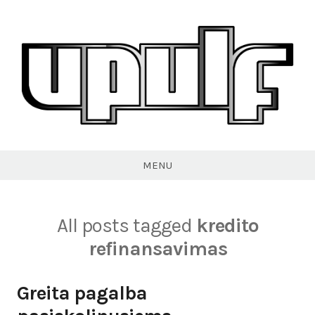
Skip
to
content
VPULF
MENU
All posts tagged
kredito
refinansavimas
Greita pagalba