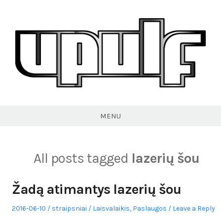
Skip
to
content
VPULF
MENU
All posts tagged
lazerių šou
Žadą atimantys lazerių šou
Posted
Author
Posted
2016-06-10
straipsniai
Laisvalaikis
,
Paslaugos
Leave a Reply
on
in