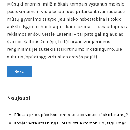
Mūsų dienomis, milžiniškais tempais vystantis mokslo
pasiekimams ir vis plačiau juos pritaikant įvairiausiose
mūsų gyvenimo srityse, jau nieko nebestebina ir tokio
aukšto lygio technologijų – kaip lazeriai – panaudojimas
reklamos ar šou versle. Lazeriai – tai pats galingiausias
šviesos šaltinis žemėje, todėl organizuojamiems
renginiams jie suteikia išskirtinumo ir didingumo. Jie
sukuria įspūdingą virtualios erdvės pojūtį.…
Read
Naujausi
Būstas prie upės: kas lemia tokios vietos išskirtinumą?
Kodėl verta atsakingai planuoti automobilio įsigijimą?