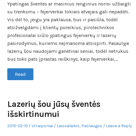
Ypatingas šventes ar masinius renginius norisi užbaigti
su trenksmu – fejerverkai tokiais atvejais gali nepadėti.
Vis dėl to, jeigu yra paklausa, bus ir pasiūla, todėl
atsižvelgdami į klientų poreikius, pirotechnikos
profesionalai siūlo ypatingus fejerverkų ir lazerių
pasirodymus, kuriems neįmanoma atsispirti. Pasaulyje
lazerių šou naudojami ganėtinai seniai, todėl netrukus
bus toks pats įprastas reiškinys, kaip fejerverkai,…
Read
Lazerių šou jūsų šventės
išskirtinumui
Posted
Author
Posted
2015-02-12
straipsniai
Laisvalaikis
,
Paslaugos
Leave a Reply
on
in