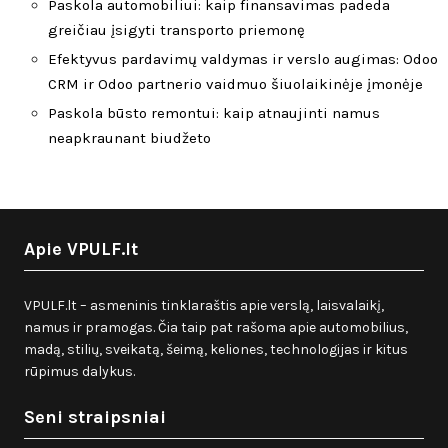
Paskola automobiliui: kaip finansavimas padeda
greičiau įsigyti transporto priemonę
Efektyvus pardavimų valdymas ir verslo augimas: Odoo
CRM ir Odoo partnerio vaidmuo šiuolaikinėje įmonėje
Paskola būsto remontui: kaip atnaujinti namus
neapkraunant biudžeto
Apie VPULF.lt
VPULF.lt – asmeninis tinklaraštis apie verslą, laisvalaikį,
namus ir pramogas. Čia taip pat rašoma apie automobilius,
madą, stilių, sveikatą, šeimą, keliones, technologijas ir kitus
rūpimus dalykus.
Seni straipsniai