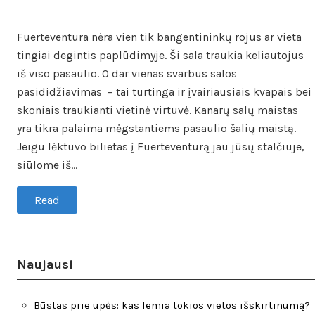
Fuerteventura nėra vien tik bangentininkų rojus ar vieta
tingiai degintis paplūdimyje. Ši sala traukia keliautojus
iš viso pasaulio. O dar vienas svarbus salos
pasididžiavimas – tai turtinga ir įvairiausiais kvapais bei
skoniais traukianti vietinė virtuvė. Kanarų salų maistas
yra tikra palaima mėgstantiems pasaulio šalių maistą.
Jeigu lėktuvo bilietas į Fuerteventurą jau jūsų stalčiuje,
siūlome iš…
Read
Naujausi
Būstas prie upės: kas lemia tokios vietos išskirtinumą?