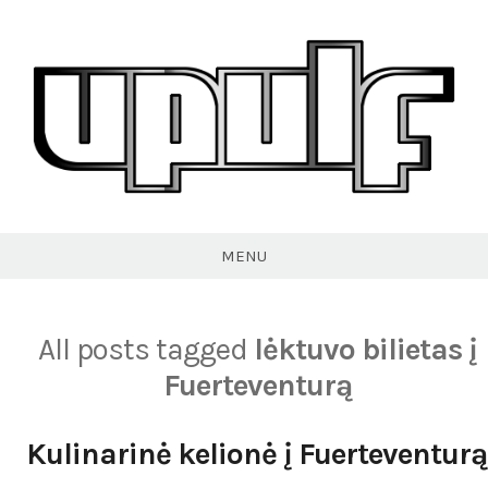
Skip
to
content
VPULF
MENU
All posts tagged
lėktuvo bilietas į
Fuerteventurą
Kulinarinė kelionė į Fuerteventurą