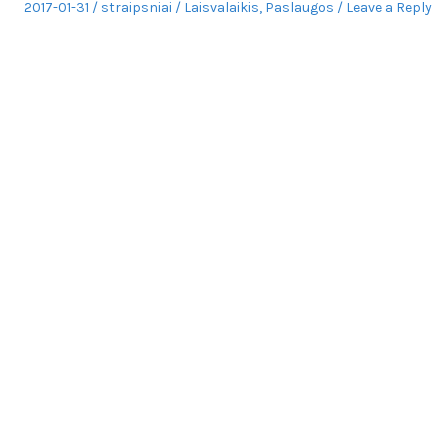
Posted
Author
Posted
2017-01-31
straipsniai
Laisvalaikis
,
Paslaugos
Leave a Reply
on
in