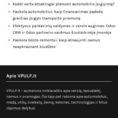
Kodėl verta atsakingai planuoti automobilio įsigijimą?
Paskola automobiliui: kaip finansavimas padeda
greičiau įsigyti transporto priemonę
Efektyvus pardavimų valdymas ir verslo augimas: Odoo
CRM ir Odoo partnerio vaidmuo šiuolaikinėje įmonėje
Paskola būsto remontui: kaip atnaujinti namus
neapkraunant biudžeto
Apie VPULF.lt
VPULF.lt – asmeninis tinklaraštis apie verslą, laisvalaikį,
namus ir pramogas. Čia taip pat rašoma apie automobilius,
madą, stilių, sveikatą, šeimą, keliones, technologijas ir kitus
rūpimus dalykus.