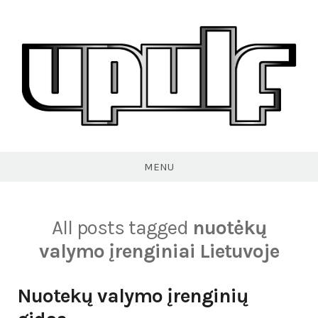
Skip
to
content
VPULF
MENU
All posts tagged
nuotėkų
valymo įrenginiai Lietuvoje
Nuotekų valymo įrenginių