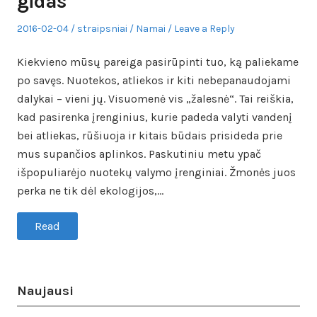
gidas
Posted
Author
Posted
2016-02-04
straipsniai
Namai
Leave a Reply
on
in
Kiekvieno mūsų pareiga pasirūpinti tuo, ką paliekame
po savęs. Nuotekos, atliekos ir kiti nebepanaudojami
dalykai – vieni jų. Visuomenė vis „žalesnė“. Tai reiškia,
kad pasirenka įrenginius, kurie padeda valyti vandenį
bei atliekas, rūšiuoja ir kitais būdais prisideda prie
mus supančios aplinkos. Paskutiniu metu ypač
išpopuliarėjo nuotekų valymo įrenginiai. Žmonės juos
perka ne tik dėl ekologijos,…
Read
Naujausi