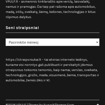
VPULF.lt – asmeninis tinklaraštis apie verslą, laisvalaikį,
namus ir pramogas. Čia taip pat rašoma apie automobilius,
madą, stilių, sveikatą, šeimą, keliones, technologijas ir kitus
rūpimus dalykus.
Seni straipsniai
Seni
straipsniai
https://straipsniukai.lt
– tai atviras interneto leidinys,
kuriame visi norintys gali publikuoti ir perskaityti įdomius
straipsnius tokiomis temomis, kaip namai, verslas, sveikata,
technologijos, grožis, mada, visuomenė, šeima, transportas ir
automobiliai, žemės ūkis ir kt.
©2026 VPULF
| Theme by
SuperbThemes.Com