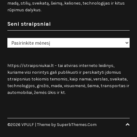
madą, stilių, sveikatą, šeimą, keliones, technologijas ir kitus
rūpimus dalykus.
Seni straipsniai
Seni
straipsniai
https://straipsniukai.lt
– tai atviras interneto leidinys,
kuriame visi norintys gali publikuoti ir perskaityti įdomius
straipsnius tokiomis temomis, kaip namai, verslas, sveikata,
technologijos, grožis, mada, visuomenė, šeima, transportas ir
automobiliai, žemės ūkis ir kt.
©2026 VPULF
| Theme by
SuperbThemes.Com