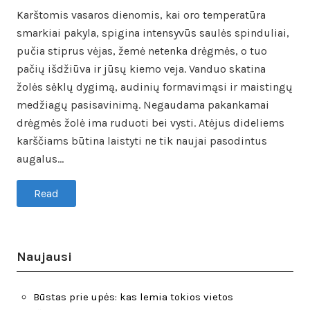
Karštomis vasaros dienomis, kai oro temperatūra
smarkiai pakyla, spigina intensyvūs saulės spinduliai,
pučia stiprus vėjas, žemė netenka drėgmės, o tuo
pačių išdžiūva ir jūsų kiemo veja. Vanduo skatina
žolės sėklų dygimą, audinių formavimąsi ir maistingų
medžiagų pasisavinimą. Negaudama pakankamai
drėgmės žolė ima ruduoti bei vysti. Atėjus dideliems
karščiams būtina laistyti ne tik naujai pasodintus
augalus…
Read
Naujausi
Būstas prie upės: kas lemia tokios vietos