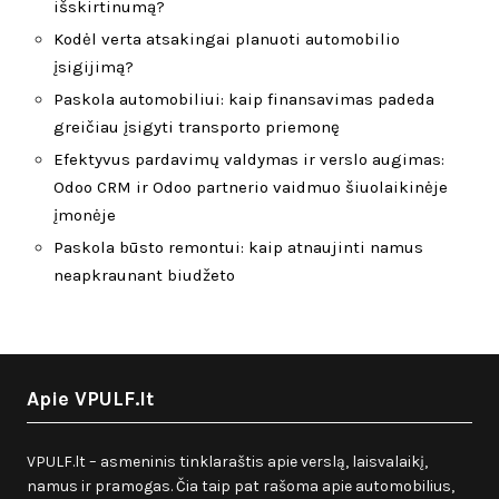
išskirtinumą?
Kodėl verta atsakingai planuoti automobilio
įsigijimą?
Paskola automobiliui: kaip finansavimas padeda
greičiau įsigyti transporto priemonę
Efektyvus pardavimų valdymas ir verslo augimas:
Odoo CRM ir Odoo partnerio vaidmuo šiuolaikinėje
įmonėje
Paskola būsto remontui: kaip atnaujinti namus
neapkraunant biudžeto
Apie VPULF.lt
VPULF.lt – asmeninis tinklaraštis apie verslą, laisvalaikį,
namus ir pramogas. Čia taip pat rašoma apie automobilius,