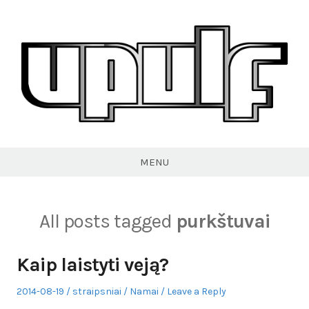
Skip
to
content
VPULF
MENU
All posts tagged
purkštuvai
Kaip laistyti veją?
Posted
Author
Posted
2014-08-19
straipsniai
Namai
Leave a Reply
on
in