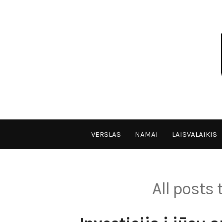
Skip
to
content
VPULF
VERSLAS
NAMAI
LAISVALAIKIS
All posts