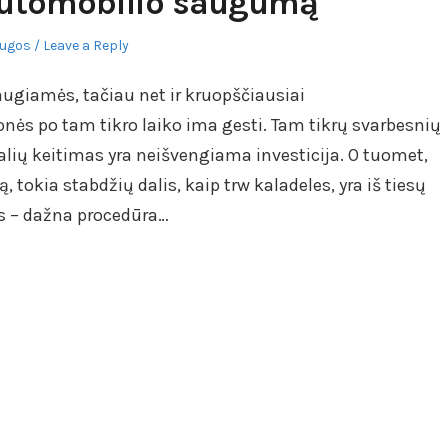
 automobilio saugumą
augos
Leave a Reply
iaugiamės, tačiau net ir kruopščiausiai
ės po tam tikro laiko ima gesti. Tam tikrų svarbesnių
alių keitimas yra neišvengiama investicija. O tuomet,
tokia stabdžių dalis, kaip trw kaladeles, yra iš tiesų
as – dažna procedūra…