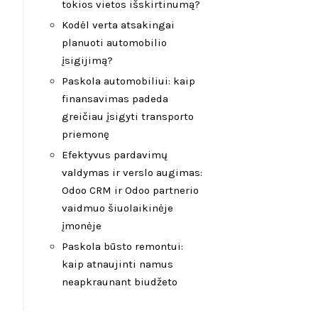
tokios vietos išskirtinumą?
Kodėl verta atsakingai
planuoti automobilio
įsigijimą?
Paskola automobiliui: kaip
finansavimas padeda
greičiau įsigyti transporto
priemonę
Efektyvus pardavimų
valdymas ir verslo augimas:
Odoo CRM ir Odoo partnerio
vaidmuo šiuolaikinėje
įmonėje
Paskola būsto remontui:
kaip atnaujinti namus
neapkraunant biudžeto