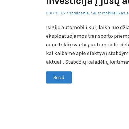
Investicija į jūsų
Posted
Author
Posted
2017-01-27
straipsniai
Automobiliai
,
Pasl
on
in
Įsigiję automobilį kurį laiką juo dž
eksploatuojamos transporto priemon
ar ne tokių svarbių automobilio det
kai kalbame apie efektyvų stabdymą, 
aktuali. Stabdžių kaladėlių keitim
Read