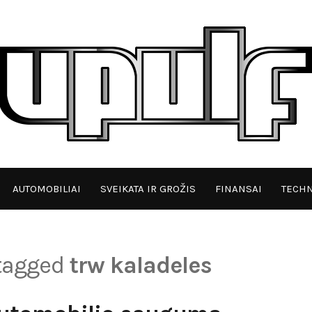
AUTOMOBILIAI
SVEIKATA IR GROŽIS
FINANSAI
TECHN
 tagged
trw kaladeles