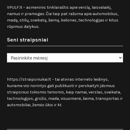
VPULF.lt – asmeninis tinklaraštis apie verslą, laisvalaikį,
namus ir pramogas. Čia taip pat rašoma apie automobilius,
madą, stilių, sveikatą, šeimą, keliones, technologijas ir kitus
rūpimus dalykus.
Seni straipsniai
Seni
straipsniai
https://straipsniukai.lt
– tai atviras interneto leidinys,
kuriame visi norintys gali publikuoti ir perskaityti įdomius
straipsnius tokiomis temomis, kaip namai, verslas, sveikata,
technologijos, grožis, mada, visuomenė, šeima, transportas ir
automobiliai, žemės ūkis ir kt.