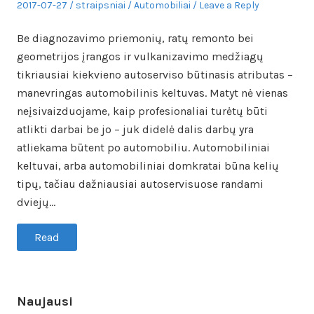
Posted
Author
Posted
2017-07-27
straipsniai
Automobiliai
Leave a Reply
on
in
Be diagnozavimo priemonių, ratų remonto bei
geometrijos įrangos ir vulkanizavimo medžiagų
tikriausiai kiekvieno autoserviso būtinasis atributas –
manevringas automobilinis keltuvas. Matyt nė vienas
neįsivaizduojame, kaip profesionaliai turėtų būti
atlikti darbai be jo – juk didelė dalis darbų yra
atliekama būtent po automobiliu. Automobiliniai
keltuvai, arba automobiliniai domkratai būna kelių
tipų, tačiau dažniausiai autoservisuose randami
dviejų…
Read
Naujausi