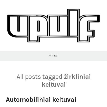
Skip
to
content
VPULF
MENU
All posts tagged
žirkliniai
keltuvai
Automobiliniai keltuvai