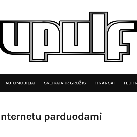
AUTOMOBILIAI
SVEIKATA IR GROŽIS
FINANSAI
TECHN
 internetu parduodami