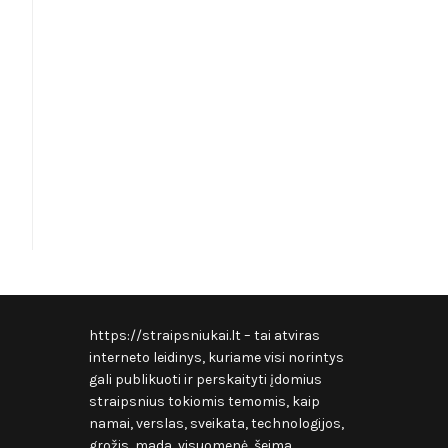
https://straipsniukai.lt
– tai atviras
interneto leidinys, kuriame visi norintys
gali publikuoti ir perskaityti įdomius
straipsnius tokiomis temomis, kaip
namai, verslas, sveikata, technologijos,
grožis, mada, visuomenė, šeima,