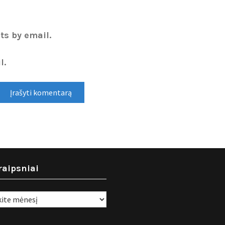
ts by email.
l.
raipsniai
i