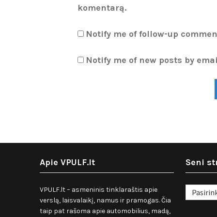
komentarą.
Notify me of follow-up commen
Notify me of new posts by emai
Apie VPULF.lt
Seni st
Seni
VPULF.lt – asmeninis tinklaraštis apie
straipsnia
verslą, laisvalaikį, namus ir pramogas. Čia
taip pat rašoma apie automobilius, madą,