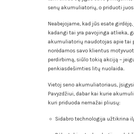
senų akumuliatorių, o priduoti juos
Neabejojame, kad jūs esate girdėję,
kadangi tai yra pavojinga atlieka, g
akumuliatorių naudotojas apie tai p
norėdamos savo klientus motyvuoti 
perdirbimą, siūlo tokią akciją – je
penkiasdešimties litų nuolaida.
Vietoj seno akumuliatoriaus, įsigy
Pavyzdžiui, dabar kai kurie akumuli
kuri priduoda nemažai pliusų:
Sidabro technologija užtikrina 