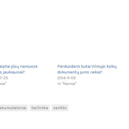
laiptai jūsų namuose
Parduodami butai Vilniuje: kokių
s jaukiausiai?
dokumentų jums reikia?
7-25
2014-11-09
mai"
In "Namai"
akumuliatoriai
technika
variklis