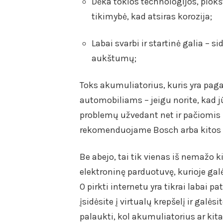
Dėka tokios technologijos, plokš
tikimybė, kad atsiras korozija;
Labai svarbi ir startinė galia – s
aukštumų;
Toks akumuliatorius, kuris yra paga
automobiliams – jeigu norite, kad j
problemų užvedant net ir pačiomis
rekomenduojame Bosch arba kitos ž
Be abejo, tai tik vienas iš nemažo 
elektroninę parduotuvę, kurioje galė
O pirkti internetu yra tikrai labai
įsidėsite į virtualų krepšelį ir galės
palaukti, kol akumuliatorius ar kit