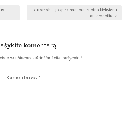
ius
Automobilių supirkimas pasirūpina kiekvienu
automobiliu →
rašykite komentarą
nebus skelbiamas.
Būtini laukeliai pažymėti
*
Komentaras
*