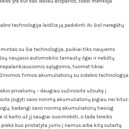
telės yra kur kas labiau atsparios, todėl menkėja
idabro technologija leidžia ją padidinti iki šiol neregėtų
mintas su šia technologija, puikiai tiks naujiems
ūsų naujasis automobilis tarnautų ilgai ir nebūtų
 nepalankiausiomis sąlygomis, tuomet tikrai
inomos firmos akumuliatorių su sidabro technologija
kiekio privalumų – daugiau sužinosite užsukę į
site įsigyti savo norimą akumuliatorių pigiau nei kitur.
 patogų, kadangi savo norimą akumuliatorių tiesiog
ite iš karto už jį saugiai susimokėti, o tada tereiks
a prekė bus pristatyta jums į namus arba kitą sutartą