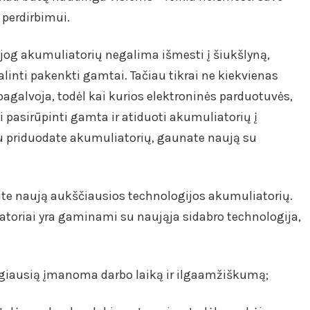
 perdirbimui.
 jog akumuliatorių negalima išmesti į šiukšlyną,
alinti pakenkti gamtai. Tačiau tikrai ne kiekvienas
agalvoja, todėl kai kurios elektroninės parduotuvės,
pasirūpinti gamta ir atiduoti akumuliatorių į
igu priduodate akumuliatorių, gaunate naują su
site naują aukščiausios technologijos akumuliatorių.
atoriai yra gaminami su naująja sidabro technologija,
ilgiausią įmanoma darbo laiką ir ilgaamžiškumą;