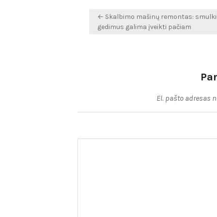
Navigacija
← Skalbimo mašinų remontas: smulk
tarp
gedimus galima įveikti pačiam
įrašų
Pa
El. pašto adresas 