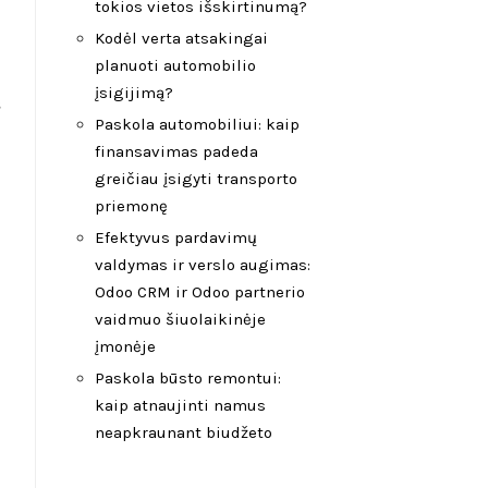
tokios vietos išskirtinumą?
Kodėl verta atsakingai
planuoti automobilio
įsigijimą?
š
Paskola automobiliui: kaip
finansavimas padeda
greičiau įsigyti transporto
priemonę
i
Efektyvus pardavimų
valdymas ir verslo augimas:
Odoo CRM ir Odoo partnerio
vaidmuo šiuolaikinėje
įmonėje
Paskola būsto remontui:
kaip atnaujinti namus
neapkraunant biudžeto