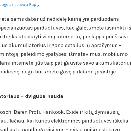
augos
Leave a Reply
rietaisams dabar už nedidelę kainą yra parduodami
 specializuotas parduotuves, kad galėtumėte išsirinkti i
tenka atsidaryti vieną internetinį puslapį ir prieš savo
čius akumuliatorius ir gana detalius jų aprašymus –
gamintoją, paleidimo ypatybes, išmatavimus, mobilumo
dami internete, jūs taip pat gausite savo akumuliatoriu
 gi didesnę, negu būtumėte gavę pirkdami įprastoje
toriaus – dviguba nauda
sch, Baren Profi, Hankook, Exide ir kitų žymiausių
au. Tačiau, kai kurios elektroninės parduotuvės iškelia
 kad būtų naudinga visiems – reikia neišmesti savo