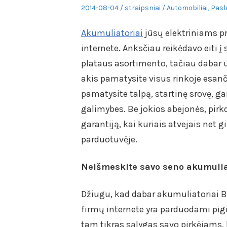
Posted
Author
Posted
2014-08-04
straipsniai
Automobiliai
,
Pasl
on
in
Akumuliatoriai
jūsų elektriniams p
internete. Anksčiau reikėdavo eiti į
plataus asortimento, tačiau dabar už
akis pamatysite visus rinkoje esan
pamatysite talpą, startinę srovę, 
galimybes. Be jokios abejonės, pirk
garantiją, kai kuriais atvejais net
parduotuvėje.
Neišmeskite savo seno akumulia
Džiugu, kad dabar akumuliatoriai Bo
firmų internete yra parduodami pigi
tam tikras sąlygas savo pirkėjams,