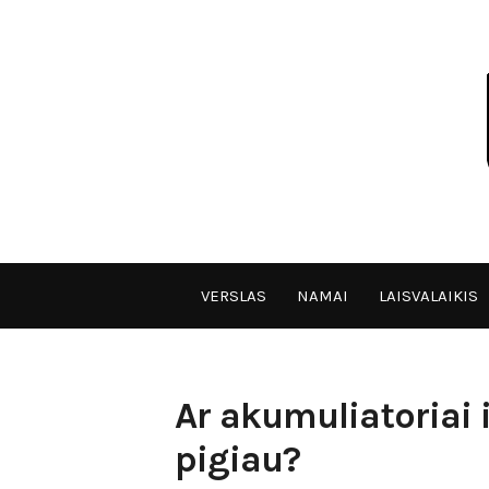
Skip
to
content
VPULF
VERSLAS
NAMAI
LAISVALAIKIS
Ar akumuliatoriai
pigiau?