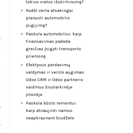
tokios vietos išskirtinumą?
Kodėl verta atsakingai
planuoti automobilio
įsigijimą?
Paskola automobiliui: kaip
,
finansavimas padeda
i
greičiau įsigyti transporto
priemonę
Efektyvus pardavimų
a
valdymas ir verslo augimas:
i
Odoo CRM ir Odoo partnerio
vaidmuo šiuolaikinėje
m
įmonėje
i
Paskola būsto remontui:
e
kaip atnaujinti namus
–
neapkraunant biudžeto
s