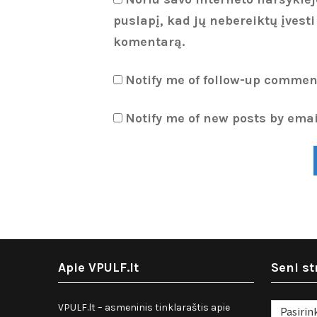
puslapį, kad jų nebereiktų įvesti
komentarą.
Notify me of follow-up commen
Notify me of new posts by emai
Apie VPULF.lt
Seni st
Seni
VPULF.lt – asmeninis tinklaraštis apie