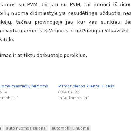
iamos su PVM. Jei jau su PVM, tai įmonei išlaido
ilių nuoma didmiestyje yra nesudėtinga užduotis, ne
kėjų, tačiau provincijoje jau kur kas sunkiau. Je
i verta nuomotis iš Vilniaus, o ne Prienų ar Vilkaviškio
kitoks.
mas ir atitiktų darbuotojo poreikius.
uoma miestiečių šeimoms
Pirmos dienos klientai: II dalis
5-14
2014-06-23
omobiliai"
In "Automobiliai"
a
auto nuomos salonai
automobiliu nuoma