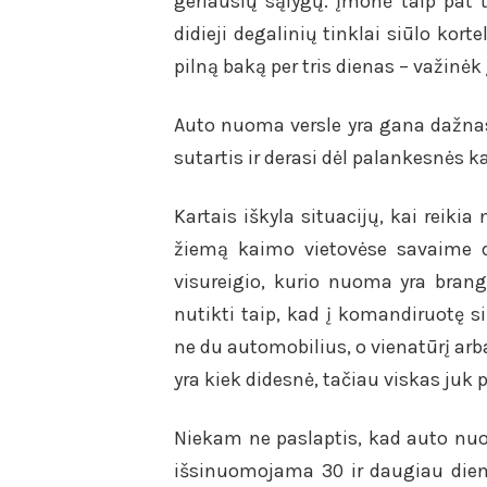
geriausių sąlygų. Įmonė taip pat 
didieji degalinių tinklai siūlo korte
pilną baką per tris dienas – važinėk 
Auto nuoma versle yra gana dažnas
sutartis ir derasi dėl palankesnės k
Kartais iškyla situacijų, kai reiki
žiemą kaimo vietovėse savaime di
visureigio, kurio nuoma yra bran
nutikti taip, kad į komandiruotę s
ne du automobilius, o vienatūrį a
yra kiek didesnė, tačiau viskas ju
Niekam ne paslaptis, kad auto nuo
išsinuomojama 30 ir daugiau dienų