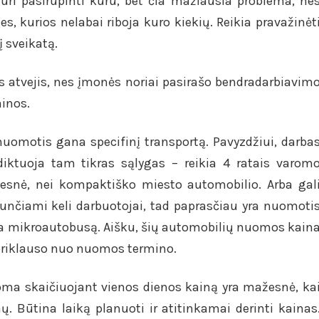
turi pasirūpinti kuru, bet čia mažiausia problema, ne
les, kurios nelabai riboja kuro kiekių. Reikia pravažinėt
į sveikatą.
 atvejis, nes įmonės noriai pasirašo bendradarbiavim
ainos.
a nuomotis gana specifinį transportą. Pavyzdžiui, darba
ktuoja tam tikras sąlygas – reikia 4 ratais varom
gesnė, nei kompaktiško miesto automobilio. Arba gal
iunčiami keli darbuotojai, tad paprasčiau yra nuomoti
rba mikroautobusą. Aišku, šių automobilių nuomos kain
k priklauso nuo nuomos termino.
ma skaičiuojant vienos dienos kainą yra mažesnė, ka
. Būtina laiką planuoti ir atitinkamai derinti kainas