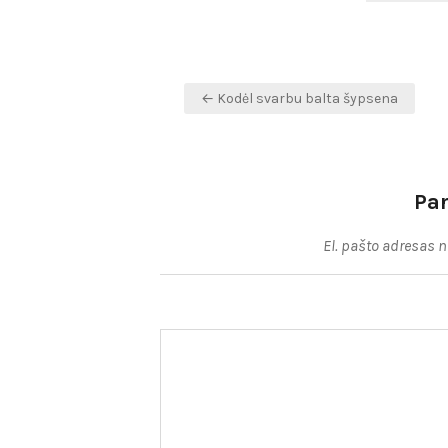
Navigacija
← Kodėl svarbu balta šypsena
tarp
įrašų
Pa
El. pašto adresas 