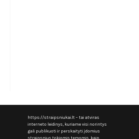
https://straipsniukai.lt
– tai atviras
interneto leidinys, kuriame visi norintys
gali publikuoti ir perskaityti įdomius
straipsnius tokiomis temomis, kaip