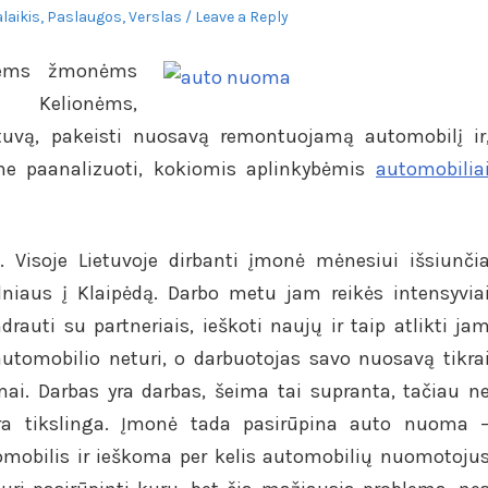
laikis
,
Paslaugos
,
Verslas
Leave a Reply
tiems žmonėms
 Kelionėms,
tuvą, pakeisti nuosavą remontuojamą automobilį ir
me paanalizuoti, kokiomis aplinkybėmis
automobilia
a. Visoje Lietuvoje dirbanti įmonė mėnesiui išsiunči
lniaus į Klaipėdą. Darbo metu jam reikės intensyvia
rauti su partneriais, ieškoti naujų ir taip atlikti ja
utomobilio neturi, o darbuotojas savo nuosavą tikra
eimai. Darbas yra darbas, šeima tai supranta, tačiau n
yra tikslinga. Įmonė tada pasirūpina auto nuoma 
obilis ir ieškoma per kelis automobilių nuomotoju