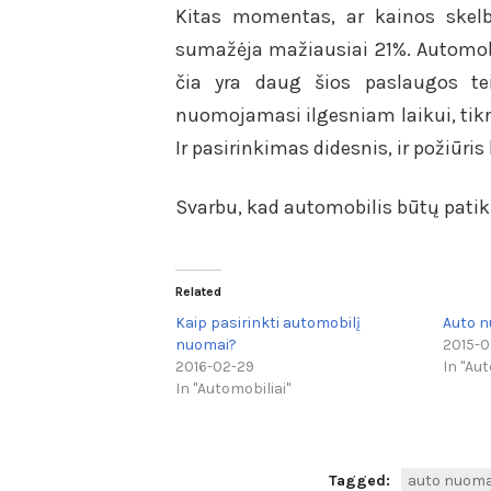
Kitas momentas, ar kainos skelb
sumažėja mažiausiai 21%. Automob
čia yra daug šios paslaugos tei
nuomojamasi ilgesniam laikui, tikra
Ir pasirinkimas didesnis, ir požiūris 
Svarbu, kad automobilis būtų patiki
Related
Kaip pasirinkti automobilį
Auto n
nuomai?
2015-0
2016-02-29
In "Aut
In "Automobiliai"
Tagged:
auto nuom