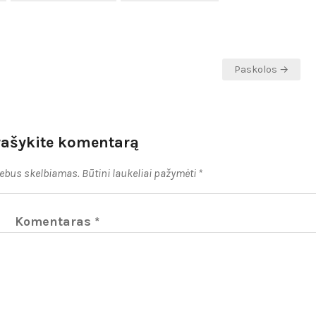
Paskolos →
rašykite komentarą
nebus skelbiamas.
Būtini laukeliai pažymėti
*
Komentaras
*