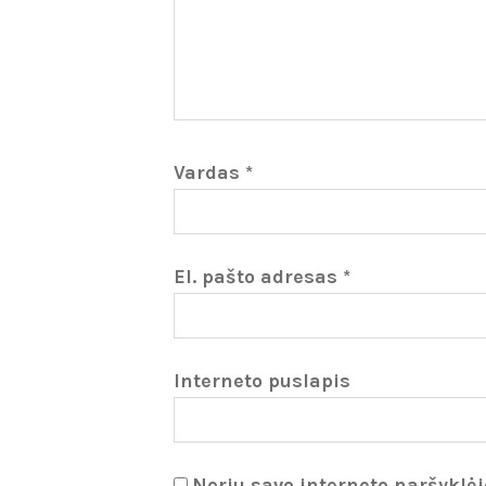
Vardas
*
El. pašto adresas
*
Interneto puslapis
Noriu savo interneto naršyklėje