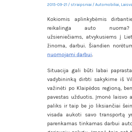
Posted
Author
Posted
2015-09-21
straipsniai
Automobiliai
,
Laisva
on
in
Kokiomis aplinkybėmis dirban
reikalinga auto nuoma?
užsieniečiams, atvykusiems į Lie
žinoma, darbui. Šiandien norėtu
nuomojami darbui
.
Situacija gali būti labai paprast
vadybininką dirbti sakykime iš Vi
važinėti po Klaipėdos regioną, bend
pavestas užduotis. Įmonė laisvo a
paliks ir taip be jo liksiančiai š
visada aukoti savo transportą 
parenkamas tinkamas darbui autom