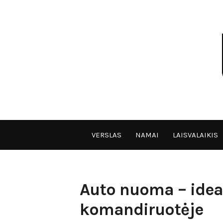
Skip
to
content
VPULF
VERSLAS
NAMAI
LAISVALAIKIS
Auto nuoma – idea
komandiruotėje