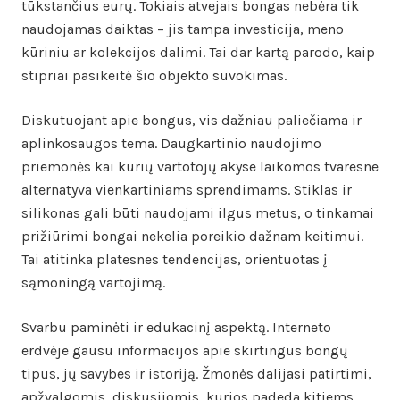
tūkstančius eurų. Tokiais atvejais bongas nebėra tik
naudojamas daiktas – jis tampa investicija, meno
kūriniu ar kolekcijos dalimi. Tai dar kartą parodo, kaip
stipriai pasikeitė šio objekto suvokimas.
Diskutuojant apie bongus, vis dažniau paliečiama ir
aplinkosaugos tema. Daugkartinio naudojimo
priemonės kai kurių vartotojų akyse laikomos tvaresne
alternatyva vienkartiniams sprendimams. Stiklas ir
silikonas gali būti naudojami ilgus metus, o tinkamai
prižiūrimi bongai nekelia poreikio dažnam keitimui.
Tai atitinka platesnes tendencijas, orientuotas į
sąmoningą vartojimą.
Svarbu paminėti ir edukacinį aspektą. Interneto
erdvėje gausu informacijos apie skirtingus bongų
tipus, jų savybes ir istoriją. Žmonės dalijasi patirtimi,
apžvalgomis, diskusijomis, kurios padeda kitiems