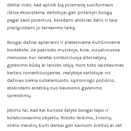
dėklai rodo, kad aplink šią priemonę susiformavo
ištisa ekosistema. Vartotojai gali pritaikyti bongą
pagal savo poreikius, keisdami atskiras dalis ir taip
prailgindami jo tarnavimo laiką.
Bongai dažnai aptariami ir platesniame kultūriniame
kontekste. Jie pasirodo muzikoje, kine, vizualiniuose
menuose, kur neretai simbolizuoja alternatyvų
gyvenimo būdą ar laisvės idėją. Nors toks vaizdavimas
kartais romantizuojamas, realybėje vartotojai vis
dažniau siekia subalansuoto, sąmoningo požiūrio,
atskirdami estetiką nuo kasdienio gyvenimo
sprendimų.
Įdomu tai, kad kai kuriose šalyse bongai tapo ir
kolekcionavimo objektu. Riboto leidimo, žinomų
stiklo meistrų kurti darbai gali kainuoti šimtus ar net