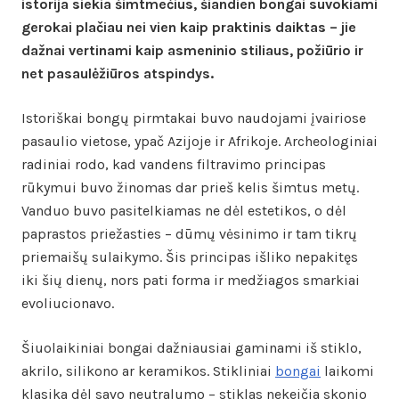
istorija siekia šimtmečius, šiandien bongai suvokiami
gerokai plačiau nei vien kaip praktinis daiktas – jie
dažnai vertinami kaip asmeninio stiliaus, požiūrio ir
net pasaulėžiūros atspindys.
Istoriškai bongų pirmtakai buvo naudojami įvairiose
pasaulio vietose, ypač Azijoje ir Afrikoje. Archeologiniai
radiniai rodo, kad vandens filtravimo principas
rūkymui buvo žinomas dar prieš kelis šimtus metų.
Vanduo buvo pasitelkiamas ne dėl estetikos, o dėl
paprastos priežasties – dūmų vėsinimo ir tam tikrų
priemaišų sulaikymo. Šis principas išliko nepakitęs
iki šių dienų, nors pati forma ir medžiagos smarkiai
evoliucionavo.
Šiuolaikiniai bongai dažniausiai gaminami iš stiklo,
akrilo, silikono ar keramikos. Stikliniai
bongai
laikomi
klasika dėl savo neutralumo – stiklas nekeičia skonio