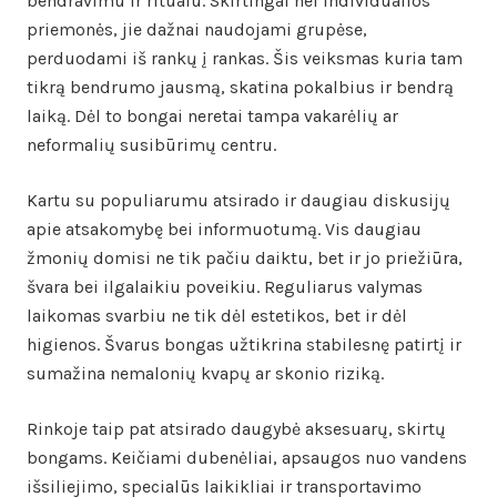
bendravimu ir ritualu. Skirtingai nei individualios
priemonės, jie dažnai naudojami grupėse,
perduodami iš rankų į rankas. Šis veiksmas kuria tam
tikrą bendrumo jausmą, skatina pokalbius ir bendrą
laiką. Dėl to bongai neretai tampa vakarėlių ar
neformalių susibūrimų centru.
Kartu su populiarumu atsirado ir daugiau diskusijų
apie atsakomybę bei informuotumą. Vis daugiau
žmonių domisi ne tik pačiu daiktu, bet ir jo priežiūra,
švara bei ilgalaikiu poveikiu. Reguliarus valymas
laikomas svarbiu ne tik dėl estetikos, bet ir dėl
higienos. Švarus bongas užtikrina stabilesnę patirtį ir
sumažina nemalonių kvapų ar skonio riziką.
Rinkoje taip pat atsirado daugybė aksesuarų, skirtų
bongams. Keičiami dubenėliai, apsaugos nuo vandens
išsiliejimo, specialūs laikikliai ir transportavimo