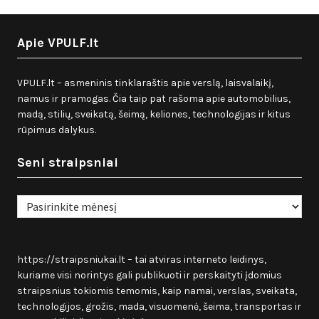
Apie VPULF.lt
VPULF.lt – asmeninis tinklaraštis apie verslą, laisvalaikį,
namus ir pramogas. Čia taip pat rašoma apie automobilius,
madą, stilių, sveikatą, šeimą, keliones, technologijas ir kitus
rūpimus dalykus.
Seni straipsniai
Seni
straipsniai
https://straipsniukai.lt
– tai atviras interneto leidinys,
kuriame visi norintys gali publikuoti ir perskaityti įdomius
straipsnius tokiomis temomis, kaip namai, verslas, sveikata,
technologijos, grožis, mada, visuomenė, šeima, transportas ir