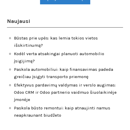
Naujausi
Būstas prie upės: kas lemia tokios vietos
išskirtinumą?
Kodėl verta atsakingai planuoti automobilio
įsigijimą?
Paskola automobiliui: kaip finansavimas padeda
greičiau įsigyti transporto priemonę
Efektyvus pardavimų valdymas ir verslo augimas:
Odoo CRM ir Odoo partnerio vaidmuo šiuolaikinėje
įmonėje
Paskola būsto remontui: kaip atnaujinti namus
neapkraunant biudžeto