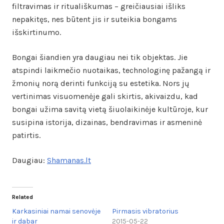
filtravimas ir rituališkumas – greičiausiai išliks
nepakitęs, nes būtent jis ir suteikia bongams
išskirtinumo.
Bongai šiandien yra daugiau nei tik objektas. Jie
atspindi laikmečio nuotaikas, technologinę pažangą ir
žmonių norą derinti funkciją su estetika. Nors jų
vertinimas visuomenėje gali skirtis, akivaizdu, kad
bongai užima savitą vietą šiuolaikinėje kultūroje, kur
susipina istorija, dizainas, bendravimas ir asmeninė
patirtis.
Daugiau:
Shamanas.lt
Related
Karkasiniai namai senovėje
Pirmasis vibratorius
ir dabar
2015-05-22