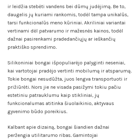
ir leidžia stebėti vandens bei dūmų judėjimą. Be to,
daugelis jų kuriami rankomis, todėl tampa unikalūs,
tarsi funkcionalūs meno kūriniai. Akriliniai variantai
vertinami dėl patvarumo ir mažesnės kainos, todėl
dažnai pasirenkami pradedančiųjų ar ieškančių
praktiško sprendimo.
Silikoniniai bongai išpopuliarėjo palyginti neseniai,
kai vartotojai pradėjo vertinti mobilumą ir atsparumą.
Tokie bongai nesudūžta, juos lengva transportuoti ir
prižiūrėti. Nors jie ne visada pasižymi tokiu pačiu
estetiniu patrauklumu kaip stikliniai, jų
funkcionalumas atitinka šiuolaikinio, aktyvaus
gyvenimo būdo poreikius.
Kalbant apie dizainą, bongai šiandien dažnai
peržengia utilitarumo ribas. Gamintojai