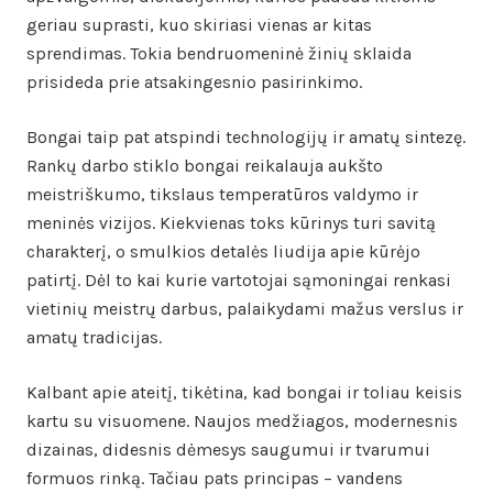
geriau suprasti, kuo skiriasi vienas ar kitas
sprendimas. Tokia bendruomeninė žinių sklaida
prisideda prie atsakingesnio pasirinkimo.
Bongai taip pat atspindi technologijų ir amatų sintezę.
Rankų darbo stiklo bongai reikalauja aukšto
meistriškumo, tikslaus temperatūros valdymo ir
meninės vizijos. Kiekvienas toks kūrinys turi savitą
charakterį, o smulkios detalės liudija apie kūrėjo
patirtį. Dėl to kai kurie vartotojai sąmoningai renkasi
vietinių meistrų darbus, palaikydami mažus verslus ir
amatų tradicijas.
Kalbant apie ateitį, tikėtina, kad bongai ir toliau keisis
kartu su visuomene. Naujos medžiagos, modernesnis
dizainas, didesnis dėmesys saugumui ir tvarumui
formuos rinką. Tačiau pats principas – vandens