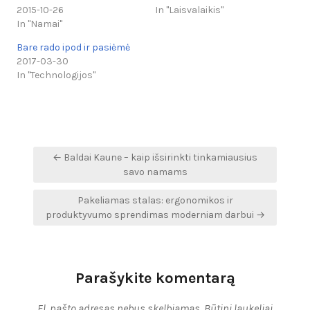
2015-10-26
In "Laisvalaikis"
In "Namai"
Bare rado ipod ir pasiėmė
2017-03-30
In "Technologijos"
Navigacija
← Baldai Kaune – kaip išsirinkti tinkamiausius
tarp
savo namams
įrašų
Pakeliamas stalas: ergonomikos ir
produktyvumo sprendimas moderniam darbui →
Parašykite komentarą
El. pašto adresas nebus skelbiamas.
Būtini laukeliai