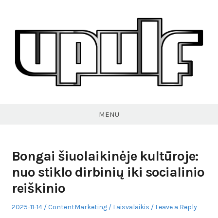
Skip
to
content
VPULF
MENU
Bongai šiuolaikinėje kultūroje:
nuo stiklo dirbinių iki socialinio
reiškinio
Posted
Author
Posted
2025-11-14
ContentMarketing
Laisvalaikis
Leave a Reply
on
in