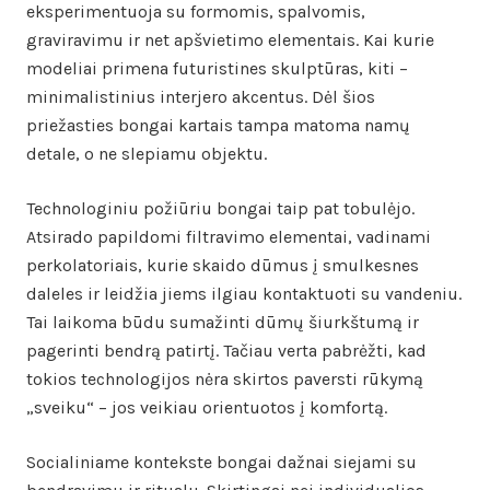
eksperimentuoja su formomis, spalvomis,
graviravimu ir net apšvietimo elementais. Kai kurie
modeliai primena futuristines skulptūras, kiti –
minimalistinius interjero akcentus. Dėl šios
priežasties bongai kartais tampa matoma namų
detale, o ne slepiamu objektu.
Technologiniu požiūriu bongai taip pat tobulėjo.
Atsirado papildomi filtravimo elementai, vadinami
perkolatoriais, kurie skaido dūmus į smulkesnes
daleles ir leidžia jiems ilgiau kontaktuoti su vandeniu.
Tai laikoma būdu sumažinti dūmų šiurkštumą ir
pagerinti bendrą patirtį. Tačiau verta pabrėžti, kad
tokios technologijos nėra skirtos paversti rūkymą
„sveiku“ – jos veikiau orientuotos į komfortą.
Socialiniame kontekste bongai dažnai siejami su