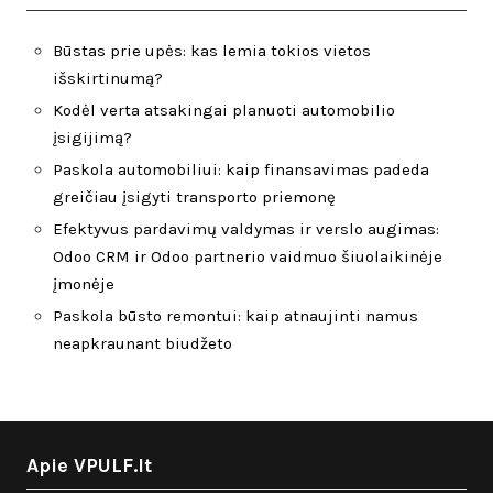
Būstas prie upės: kas lemia tokios vietos
išskirtinumą?
Kodėl verta atsakingai planuoti automobilio
įsigijimą?
Paskola automobiliui: kaip finansavimas padeda
greičiau įsigyti transporto priemonę
Efektyvus pardavimų valdymas ir verslo augimas:
Odoo CRM ir Odoo partnerio vaidmuo šiuolaikinėje
įmonėje
Paskola būsto remontui: kaip atnaujinti namus
neapkraunant biudžeto
Apie VPULF.lt