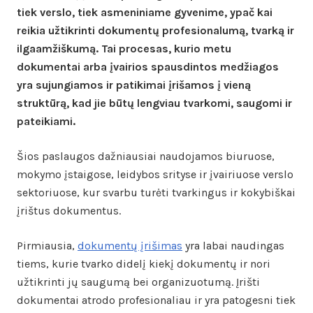
tiek verslo, tiek asmeniniame gyvenime, ypač kai
reikia užtikrinti dokumentų profesionalumą, tvarką ir
ilgaamžiškumą. Tai procesas, kurio metu
dokumentai arba įvairios spausdintos medžiagos
yra sujungiamos ir patikimai įrišamos į vieną
struktūrą, kad jie būtų lengviau tvarkomi, saugomi ir
pateikiami.
Šios paslaugos dažniausiai naudojamos biuruose,
mokymo įstaigose, leidybos srityse ir įvairiuose verslo
sektoriuose, kur svarbu turėti tvarkingus ir kokybiškai
įrištus dokumentus.
Pirmiausia,
dokumentų įrišimas
yra labai naudingas
tiems, kurie tvarko didelį kiekį dokumentų ir nori
užtikrinti jų saugumą bei organizuotumą. Įrišti
dokumentai atrodo profesionaliau ir yra patogesni tiek