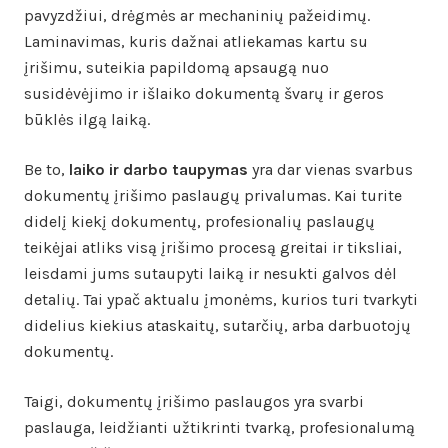
pavyzdžiui, drėgmės ar mechaninių pažeidimų.
Laminavimas, kuris dažnai atliekamas kartu su
įrišimu, suteikia papildomą apsaugą nuo
susidėvėjimo ir išlaiko dokumentą švarų ir geros
būklės ilgą laiką.
Be to,
laiko ir darbo taupymas
yra dar vienas svarbus
dokumentų įrišimo paslaugų privalumas. Kai turite
didelį kiekį dokumentų, profesionalių paslaugų
teikėjai atliks visą įrišimo procesą greitai ir tiksliai,
leisdami jums sutaupyti laiką ir nesukti galvos dėl
detalių. Tai ypač aktualu įmonėms, kurios turi tvarkyti
didelius kiekius ataskaitų, sutarčių, arba darbuotojų
dokumentų.
Taigi, dokumentų įrišimo paslaugos yra svarbi
paslauga, leidžianti užtikrinti tvarką, profesionalumą