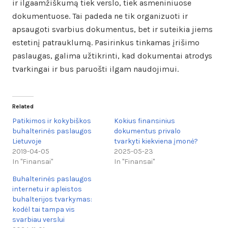
ir ilgaamžiškumą tiek verslo, tiek asmeniniuose
dokumentuose. Tai padeda ne tik organizuoti ir
apsaugoti svarbius dokumentus, bet ir suteikia jiems
estetinį patrauklumą. Pasirinkus tinkamas įrišimo
paslaugas, galima užtikrinti, kad dokumentai atrodys
tvarkingai ir bus paruošti ilgam naudojimui.
Related
Patikimos ir kokybiškos
Kokius finansinius
buhalterinės paslaugos
dokumentus privalo
Lietuvoje
tvarkyti kiekviena įmonė?
2019-04-05
2025-05-23
In "Finansai"
In "Finansai"
Buhalterinės paslaugos
internetu ir apleistos
buhalterijos tvarkymas:
kodėl tai tampa vis
svarbiau verslui