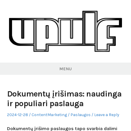
Skip
to
content
VPULF
MENU
Dokumentų įrišimas: naudinga
ir populiari paslauga
Posted
Author
Posted
2024-12-28
ContentMarketing
Paslaugos
Leave a Reply
on
in
Dokumentų įrišimo paslaugos tapo svarbia dalimi