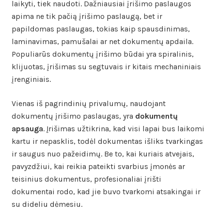
laikyti, tiek naudoti. Dažniausiai įrišimo paslaugos
apima ne tik pačią įrišimo paslaugą, bet ir
papildomas paslaugas, tokias kaip spausdinimas,
laminavimas, pamušalai ar net dokumentų apdaila.
Populiarūs dokumentų įrišimo būdai yra spiralinis,
klijuotas, įrišimas su segtuvais ir kitais mechaniniais
įrenginiais.
Vienas iš pagrindinių privalumų, naudojant
dokumentų įrišimo paslaugas, yra
dokumentų
apsauga
. Įrišimas užtikrina, kad visi lapai bus laikomi
kartu ir nepasklis, todėl dokumentas išliks tvarkingas
ir saugus nuo pažeidimų. Be to, kai kuriais atvejais,
pavyzdžiui, kai reikia pateikti svarbius įmonės ar
teisinius dokumentus, profesionaliai įrišti
dokumentai rodo, kad jie buvo tvarkomi atsakingai ir
su dideliu dėmesiu.