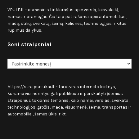
VPULF.lt – asmeninis tinklaraštis apie verslą, laisvalaikį,
namus ir pramogas. Čia taip pat rašoma apie automobilius,
madą, stilių, sveikatą, šeimą, keliones, technologijas ir kitus
rūpimus dalykus.
Seni straipsniai
Seni
straipsniai
https://straipsniukai.lt
– tai atviras interneto leidinys,
kuriame visi norintys gali publikuoti ir perskaityti įdomius
straipsnius tokiomis temomis, kaip namai, verslas, sveikata,
technologijos, grožis, mada, visuomenė, šeima, transportas ir
automobiliai, žemės ūkis ir kt.