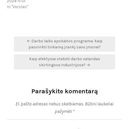
2024-11-01
In "Verslas"
Navigacija
← Darbo laiko apskaitos programa: kaip
tarp
pasirinkti tinkamą įrankį savo įmonei?
įrašų
Kaip efektyviai stebėti darbo valandas
skirtingose industrijose? →
Parašykite komentarą
El. pašto adresas nebus skelbiamas.
Būtini laukeliai
pažymėti
*