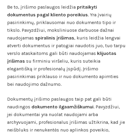
Be to, įrišimo paslaugos leidžia
pritaikyti
dokumentus pagal kliento poreikius
. Yra įvairių
pasirinkimų, priklausomai nuo dokumento tipo ir
tikslo. Pavyzdžiui, moksliniuose darbuose dažnai
naudojamas
spiralinis įrišimas
, kuris leidžia lengvai
atverti dokumentus ir patogiai naudotis juo, tuo tarpu
verslo ataskaitoms gali būti naudojamas
klijuotas
įrišimas
su firminiu viršeliu, kuris suteikia
elegantišką ir profesionalų įspūdį. Įrišimo
pasirinkimas priklauso ir nuo dokumento apimties
bei naudojimo dažnumo.
Dokumentų įrišimo paslaugos taip pat gali būti
naudingos
dokumento ilgaamžiškumui
. Pavyzdžiui,
jei dokumentai yra nuolat naudojami arba
archyvuojami, profesionalus įrišimas užtikrina, kad jie
neišbluks ir nenukentės nuo aplinkos poveikio,