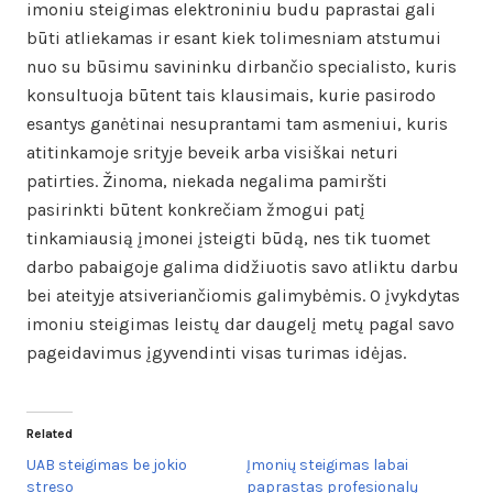
imoniu steigimas elektroniniu budu paprastai gali
būti atliekamas ir esant kiek tolimesniam atstumui
nuo su būsimu savininku dirbančio specialisto, kuris
konsultuoja būtent tais klausimais, kurie pasirodo
esantys ganėtinai nesuprantami tam asmeniui, kuris
atitinkamoje srityje beveik arba visiškai neturi
patirties. Žinoma, niekada negalima pamiršti
pasirinkti būtent konkrečiam žmogui patį
tinkamiausią įmonei įsteigti būdą, nes tik tuomet
darbo pabaigoje galima didžiuotis savo atliktu darbu
bei ateityje atsiveriančiomis galimybėmis. O įvykdytas
imoniu steigimas leistų dar daugelį metų pagal savo
pageidavimus įgyvendinti visas turimas idėjas.
Related
UAB steigimas be jokio
Įmonių steigimas labai
streso
paprastas profesionalų