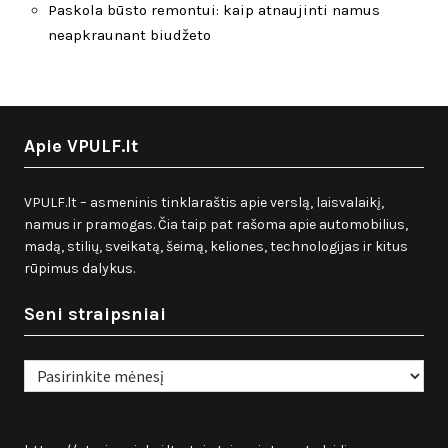
Paskola būsto remontui: kaip atnaujinti namus
neapkraunant biudžeto
Apie VPULF.lt
VPULF.lt – asmeninis tinklaraštis apie verslą, laisvalaikį,
namus ir pramogas. Čia taip pat rašoma apie automobilius,
madą, stilių, sveikatą, šeimą, keliones, technologijas ir kitus
rūpimus dalykus.
Seni straipsniai
Seni
straipsniai