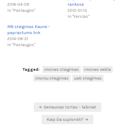
2016-04-09
rankose
In "Paslaugos"
2015-01-13
In "Verslas"
MB steigimas Kaune –
paprastumo link
2014-08-21
In "Paslaugos"
Tagged:
imones steigimas
imones veikla
imoniu steigimas
uab steigimas
Navigacija
← Geriausias tortas – lašiniai!
tarp
Kaip čia suplonėti? →
įrašų