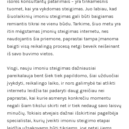
išorės konsultantų patarimais – yra tinkamesnis
tuomet, kai yra vykdomas steigimas. Juo labiau, kad
šiuolaikinių imoniu steigimas gali būti baigiamas
remiantis tikrai ne vienu būdu. Tarkime, šiuo metu yra
itin mėgstamas įmonių steigimas internetu, nes
naudojantis šia priemone, paprastai tampa įmanoma
baigti visą reikalingą procesą netgi beveik neišeinant
iš savo buvimo vietos.
Visgi, nauju imoniu steigimas dažniausiai
pareikalauja bent šiek tiek papildomo, šiai užduočiai
įvykdyti, reikalingo laiko, ir nors galimybė tai atlikti
internetu leidžia tai padaryti daug greičiau nei
paprastai, kai kurie asmenys konkrečiu momentu
negali šiam tikslui skirti net ir tiek nedaug savo laisvų
minučių. Tokiais atvejais dažnai išskirtinai pagelbėja
specialistai, kurių įveikti imoniu steigimo etapai
leidžia užsakovams būti tikriems, jog netgi jiems