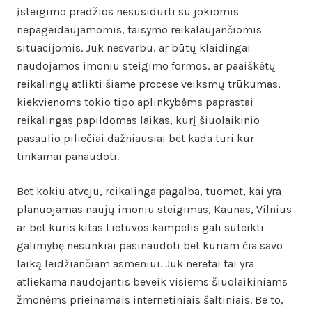
įsteigimo pradžios nesusidurti su jokiomis
nepageidaujamomis, taisymo reikalaujančiomis
situacijomis. Juk nesvarbu, ar būtų klaidingai
naudojamos imoniu steigimo formos, ar paaiškėtų
reikalingų atlikti šiame procese veiksmų trūkumas,
kiekvienoms tokio tipo aplinkybėms paprastai
reikalingas papildomas laikas, kurį šiuolaikinio
pasaulio piliečiai dažniausiai bet kada turi kur
tinkamai panaudoti.
Bet kokiu atveju, reikalinga pagalba, tuomet, kai yra
planuojamas naujų imoniu steigimas, Kaunas, Vilnius
ar bet kuris kitas Lietuvos kampelis gali suteikti
galimybę nesunkiai pasinaudoti bet kuriam čia savo
laiką leidžiančiam asmeniui. Juk neretai tai yra
atliekama naudojantis beveik visiems šiuolaikiniams
žmonėms prieinamais internetiniais šaltiniais. Be to,