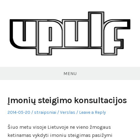
Skip
to
content
VPULF
MENU
Įmonių steigimo konsultacijos
Posted
Author
Posted
2014-05-20
straipsniai
Verslas
Leave a Reply
on
in
Šiuo metu visoje Lietuvoje ne vieno žmogaus
ketinamas vykdyti imoniu steigimas pasižymi