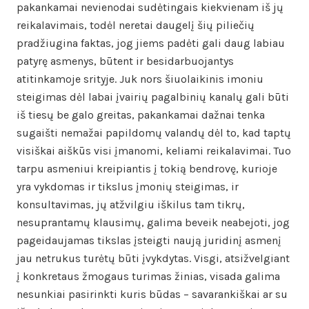
pakankamai nevienodai sudėtingais kiekvienam iš jų
reikalavimais, todėl neretai daugelį šių piliečių
pradžiugina faktas, jog jiems padėti gali daug labiau
patyrę asmenys, būtent ir besidarbuojantys
atitinkamoje srityje. Juk nors šiuolaikinis imoniu
steigimas dėl labai įvairių pagalbinių kanalų gali būti
iš tiesų be galo greitas, pakankamai dažnai tenka
sugaišti nemažai papildomų valandų dėl to, kad taptų
visiškai aiškūs visi įmanomi, keliami reikalavimai. Tuo
tarpu asmeniui kreipiantis į tokią bendrovę, kurioje
yra vykdomas ir tikslus įmonių steigimas, ir
konsultavimas, jų atžvilgiu iškilus tam tikrų,
nesuprantamų klausimų, galima beveik neabejoti, jog
pageidaujamas tikslas įsteigti naują juridinį asmenį
jau netrukus turėtų būti įvykdytas. Visgi, atsižvelgiant
į konkretaus žmogaus turimas žinias, visada galima
nesunkiai pasirinkti kuris būdas – savarankiškai ar su