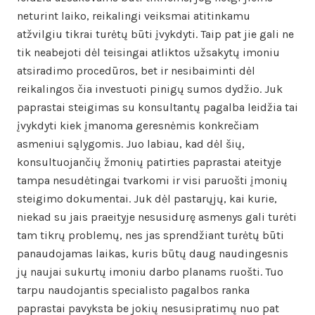
neturint laiko, reikalingi veiksmai atitinkamu
atžvilgiu tikrai turėtų būti įvykdyti. Taip pat jie gali ne
tik neabejoti dėl teisingai atliktos užsakytų imoniu
atsiradimo procedūros, bet ir nesibaiminti dėl
reikalingos čia investuoti pinigų sumos dydžio. Juk
paprastai steigimas su konsultantų pagalba leidžia tai
įvykdyti kiek įmanoma geresnėmis konkrečiam
asmeniui sąlygomis. Juo labiau, kad dėl šių,
konsultuojančių žmonių patirties paprastai ateityje
tampa nesudėtingai tvarkomi ir visi paruošti įmonių
steigimo dokumentai. Juk dėl pastarųjų, kai kurie,
niekad su jais praeityje nesusidurę asmenys gali turėti
tam tikrų problemų, nes jas sprendžiant turėtų būti
panaudojamas laikas, kuris būtų daug naudingesnis
jų naujai sukurtų imoniu darbo planams ruošti. Tuo
tarpu naudojantis specialisto pagalbos ranka
paprastai pavyksta be jokių nesusipratimų nuo pat