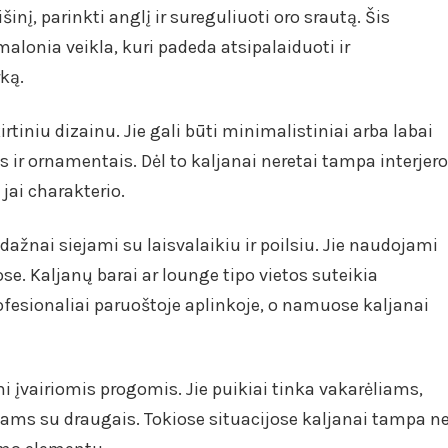
inį, parinkti anglį ir sureguliuoti oro srautą. Šis
lonia veikla, kuri padeda atsipalaiduoti ir
ką.
rtiniu dizainu. Jie gali būti minimalistiniai arba labai
 ir ornamentais. Dėl to kaljanai neretai tampa interjero
 jai charakterio.
ažnai siejami su laisvalaikiu ir poilsiu. Jie naudojami
se. Kaljanų barai ar lounge tipo vietos suteikia
ofesionaliai paruoštoje aplinkoje, o namuose kaljanai
i įvairiomis progomis. Jie puikiai tinka vakarėliams,
ams su draugais. Tokiose situacijose kaljanai tampa n