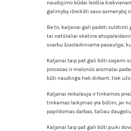
naudojimo būdai leidžia kiekvienam 
galimybę išreikšti savo asmenybę i
Be to, kaljanai gali padėti sulėtint
tai natūraliai skatina atsipalaidavi
svarbu šiuolaikiniame pasaulyje, 
Kaljanai taip pat gali būti siejami
procesas ir malonūs aromatai padeda
būti naudinga tiek dirbant, tiek užs
Kaljanai reikalauja ir tinkamos pri
tinkamas laikymas yra būtini, jei nor
papildomas darbas, tačiau daugeliu
Kaljanai taip pat gali būti puiki dov