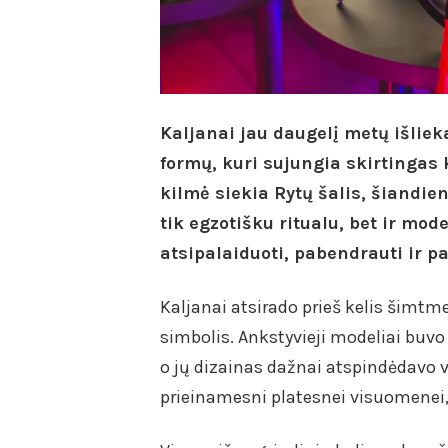
Kaljanai jau daugelį metų išlieka
formų, kuri sujungia skirtingas k
kilmė siekia Rytų šalis, šiandie
tik egzotišku ritualu, bet ir mod
atsipalaiduoti, pabendrauti ir p
Kaljanai atsirado prieš kelis šimtm
simbolis. Ankstyvieji modeliai bu
o jų dizainas dažnai atspindėdavo vi
prieinamesni platesnei visuomenei, t