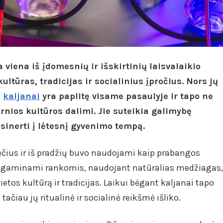
 viena iš įdomesnių ir išskirtinių laisvalaikio
ultūras, tradicijas ir socialinius įpročius. Nors jų
n
kaljanai
yra paplitę visame pasaulyje ir tapo ne
ernios kultūros dalimi. Jie suteikia galimybę
asinerti į lėtesnį gyvenimo tempą.
ečius ir iš pradžių buvo naudojami kaip prabangos
vo gaminami rankomis, naudojant natūralias medžiagas,
etos kultūrą ir tradicijas. Laikui bėgant kaljanai tapo
ačiau jų ritualinė ir socialinė reikšmė išliko.