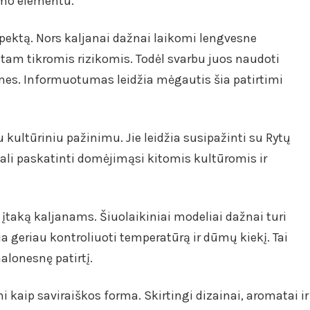
imo elementu.
ektą. Nors kaljanai dažnai laikomi lengvesne
su tam tikromis rizikomis. Todėl svarbu juos naudoti
mes. Informuotumas leidžia mėgautis šia patirtimi
u kultūriniu pažinimu. Jie leidžia susipažinti su Rytų
gali paskatinti domėjimąsi kitomis kultūromis ir
įtaką kaljanams. Šiuolaikiniai modeliai dažnai turi
a geriau kontroliuoti temperatūrą ir dūmų kiekį. Tai
alonesnę patirtį.
i kaip saviraiškos forma. Skirtingi dizainai, aromatai ir