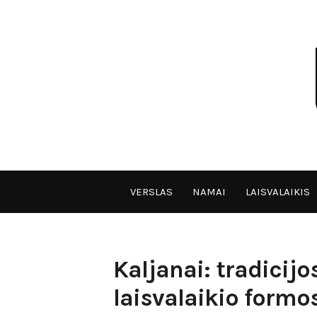
Skip
to
content
VPULF
VERSLAS
NAMAI
LAISVALAIKIS
Kaljanai: tradicijo
laisvalaikio formo