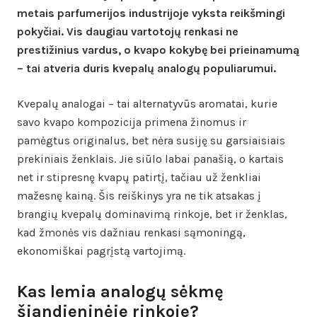
metais parfumerijos industrijoje vyksta reikšmingi
pokyčiai. Vis daugiau vartotojų renkasi ne
prestižinius vardus, o kvapo kokybę bei prieinamumą
– tai atveria duris kvepalų analogų populiarumui.
Kvepalų analogai – tai alternatyvūs aromatai, kurie
savo kvapo kompozicija primena žinomus ir
pamėgtus originalus, bet nėra susiję su garsiaisiais
prekiniais ženklais. Jie siūlo labai panašią, o kartais
net ir stipresnę kvapų patirtį, tačiau už ženkliai
mažesnę kainą. Šis reiškinys yra ne tik atsakas į
brangių kvepalų dominavimą rinkoje, bet ir ženklas,
kad žmonės vis dažniau renkasi sąmoningą,
ekonomiškai pagrįstą vartojimą.
Kas lemia analogų sėkmę
šiandieninėje rinkoje?