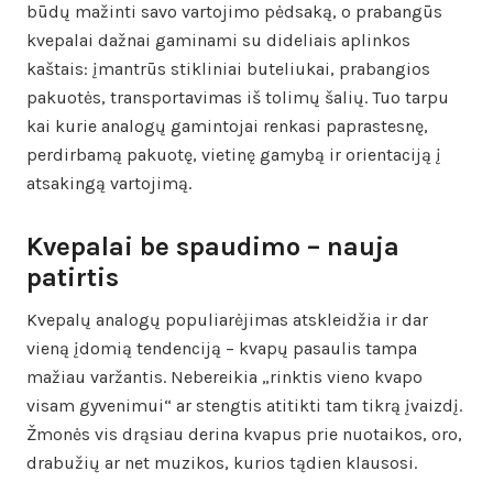
būdų mažinti savo vartojimo pėdsaką, o prabangūs
kvepalai dažnai gaminami su dideliais aplinkos
kaštais: įmantrūs stikliniai buteliukai, prabangios
pakuotės, transportavimas iš tolimų šalių. Tuo tarpu
kai kurie analogų gamintojai renkasi paprastesnę,
perdirbamą pakuotę, vietinę gamybą ir orientaciją į
atsakingą vartojimą.
Kvepalai be spaudimo – nauja
patirtis
Kvepalų analogų populiarėjimas atskleidžia ir dar
vieną įdomią tendenciją – kvapų pasaulis tampa
mažiau varžantis. Nebereikia „rinktis vieno kvapo
visam gyvenimui“ ar stengtis atitikti tam tikrą įvaizdį.
Žmonės vis drąsiau derina kvapus prie nuotaikos, oro,
drabužių ar net muzikos, kurios tądien klausosi.