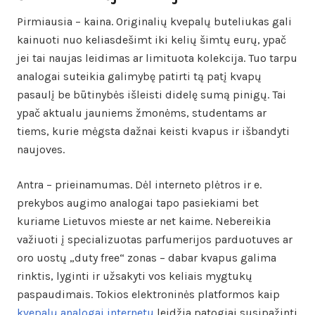
Pirmiausia – kaina. Originalių kvepalų buteliukas gali
kainuoti nuo keliasdešimt iki kelių šimtų eurų, ypač
jei tai naujas leidimas ar limituota kolekcija. Tuo tarpu
analogai suteikia galimybę patirti tą patį kvapų
pasaulį be būtinybės išleisti didelę sumą pinigų. Tai
ypač aktualu jauniems žmonėms, studentams ar
tiems, kurie mėgsta dažnai keisti kvapus ir išbandyti
naujoves.
Antra – prieinamumas. Dėl interneto plėtros ir e.
prekybos augimo analogai tapo pasiekiami bet
kuriame Lietuvos mieste ar net kaime. Nebereikia
važiuoti į specializuotas parfumerijos parduotuves ar
oro uostų „duty free“ zonas – dabar kvapus galima
rinktis, lyginti ir užsakyti vos keliais mygtukų
paspaudimais. Tokios elektroninės platformos kaip
kvepalų analogai internetu
leidžia patogiai susipažinti