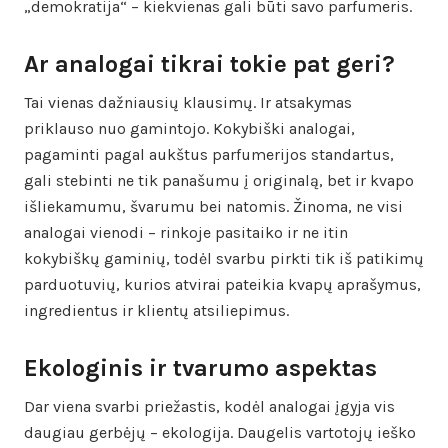
„demokratija“ – kiekvienas gali būti savo parfumeris.
Ar analogai tikrai tokie pat geri?
Tai vienas dažniausių klausimų. Ir atsakymas
priklauso nuo gamintojo. Kokybiški analogai,
pagaminti pagal aukštus parfumerijos standartus,
gali stebinti ne tik panašumu į originalą, bet ir kvapo
išliekamumu, švarumu bei natomis. Žinoma, ne visi
analogai vienodi – rinkoje pasitaiko ir ne itin
kokybiškų gaminių, todėl svarbu pirkti tik iš patikimų
parduotuvių, kurios atvirai pateikia kvapų aprašymus,
ingredientus ir klientų atsiliepimus.
Ekologinis ir tvarumo aspektas
Dar viena svarbi priežastis, kodėl analogai įgyja vis
daugiau gerbėjų – ekologija. Daugelis vartotojų ieško