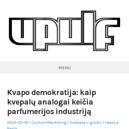
Skip
to
content
VPULF
MENU
Kvapo demokratija: kaip
kvepalų analogai keičia
parfumerijos industriją
Posted
Author
Posted
2025-05-18
ContentMarketing
Sveikata ir grožis
Leave a
on
in
Reply