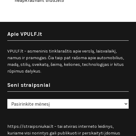
neapkraunant biudžeto
Apie VPULF.lt
VPULF.lt – asmeninis tinklaraštis apie verslą, laisvalaikį,
namus ir pramogas. Čia taip pat rašoma apie automobilius,
madą, stilių, sveikatą, šeimą, keliones, technologijas ir kitus
rūpimus dalykus.
Seni straipsniai
Seni
straipsniai
https://straipsniukai.lt
– tai atviras interneto leidinys,
kuriame visi norintys gali publikuoti ir perskaityti įdomius