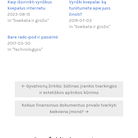
Kaip išsirinkti vyriškus
Vyriški kvepalai: ką
kvepalus internetu
turėtumėte apie juos
2023-08-15
žinoti?
In "Sveikata ir grožis"
2019-07-03
In "Sveikata ir grožis"
Bare rado ipod ir pasiėmė
2017-03-30
In "Technologijos"
Navigacija
← Gyvatvorių žirklės: būtinas įrankis tvarkingos
tarp
ir estetiškos aplinkos kūrimui
įrašų
Kokius finansinius dokumentus privalo tvarkyti
kiekviena įmonė? →