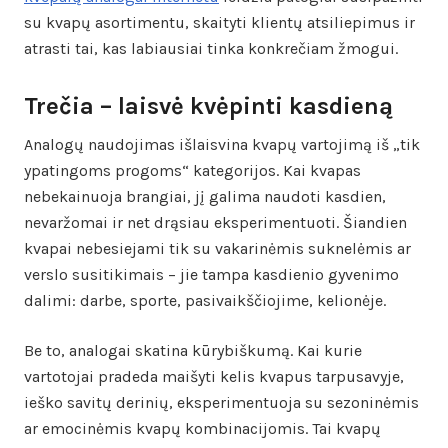
su kvapų asortimentu, skaityti klientų atsiliepimus ir
atrasti tai, kas labiausiai tinka konkrečiam žmogui.
Trečia – laisvė kvėpinti kasdieną
Analogų naudojimas išlaisvina kvapų vartojimą iš „tik
ypatingoms progoms“ kategorijos. Kai kvapas
nebekainuoja brangiai, jį galima naudoti kasdien,
nevaržomai ir net drąsiau eksperimentuoti. Šiandien
kvapai nebesiejami tik su vakarinėmis suknelėmis ar
verslo susitikimais – jie tampa kasdienio gyvenimo
dalimi: darbe, sporte, pasivaikščiojime, kelionėje.
Be to, analogai skatina kūrybiškumą. Kai kurie
vartotojai pradeda maišyti kelis kvapus tarpusavyje,
ieško savitų derinių, eksperimentuoja su sezoninėmis
ar emocinėmis kvapų kombinacijomis. Tai kvapų