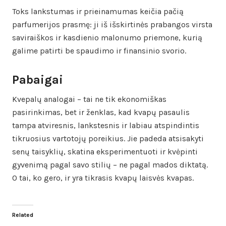
Toks lankstumas ir prieinamumas keičia pačią
parfumerijos prasmę: ji iš išskirtinės prabangos virsta
saviraiškos ir kasdienio malonumo priemone, kurią
galime patirti be spaudimo ir finansinio svorio.
Pabaigai
Kvepalų analogai – tai ne tik ekonomiškas
pasirinkimas, bet ir ženklas, kad kvapų pasaulis
tampa atviresnis, lankstesnis ir labiau atspindintis
tikruosius vartotojų poreikius. Jie padeda atsisakyti
senų taisyklių, skatina eksperimentuoti ir kvėpinti
gyvenimą pagal savo stilių – ne pagal mados diktatą.
O tai, ko gero, ir yra tikrasis kvapų laisvės kvapas.
Related