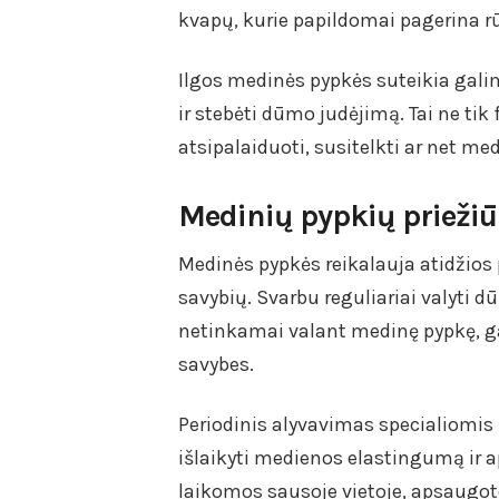
kvapų, kurie papildomai pagerina r
Ilgos medinės pypkės suteikia gali
ir stebėti dūmo judėjimą. Tai ne tik 
atsipalaiduoti, susitelkti ar net med
Medinių pypkių priežiū
Medinės pypkės reikalauja atidžios p
savybių. Svarbu reguliariai valyti d
netinkamai valant medinę pypkę, ga
savybes.
Periodinis alyvavimas specialiomis
išlaikyti medienos elastingumą ir a
laikomos sausoje vietoje, apsaugot