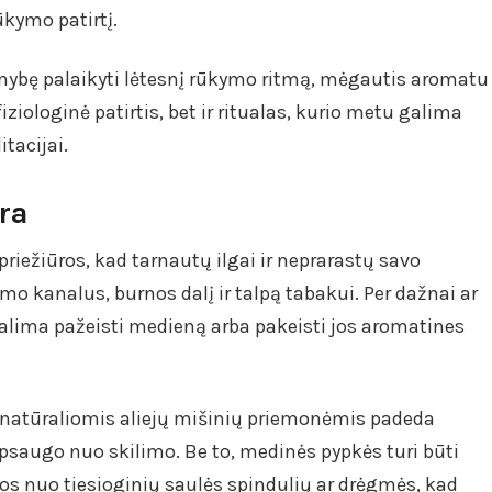
ūkymo patirtį.
mybę palaikyti lėtesnį rūkymo ritmą, mėgautis aromatu
fiziologinė patirtis, bet ir ritualas, kurio metu galima
itacijai.
ra
riežiūros, kad tarnautų ilgai ir neprarastų savo
ūmo kanalus, burnos dalį ir talpą tabakui. Per dažnai ar
lima pažeisti medieną arba pakeisti jos aromatines
 natūraliomis aliejų mišinių priemonėmis padeda
psaugo nuo skilimo. Be to, medinės pypkės turi būti
os nuo tiesioginių saulės spindulių ar drėgmės, kad