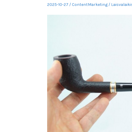
Posted
Author
Posted
2025-10-27
ContentMarketing
Laisvalaiki
on
in