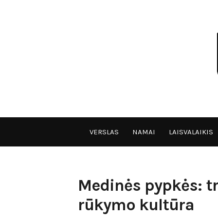
Skip
to
content
VPULF
VERSLAS
NAMAI
LAISVALAIKIS
Medinės pypkės: tra
rūkymo kultūra