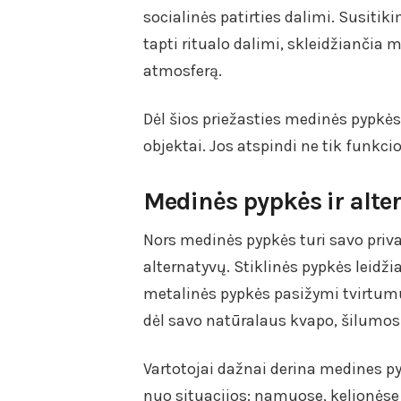
socialinės patirties dalimi. Susiti
tapti ritualo dalimi, skleidžiančia
atmosferą.
Dėl šios priežasties medinės pypk
objektai. Jos atspindi ne tik funkcio
Medinės pypkės ir alte
Nors medinės pypkės turi savo priv
alternatyvų. Stiklinės pypkės leidžia
metalinės pypkės pasižymi tvirtumu
dėl savo natūralaus kvapo, šilumos p
Vartotojai dažnai derina medines 
nuo situacijos: namuose, kelionėse