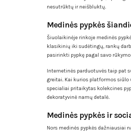
nesutrūktų ir neišbluktų.
Medinės pypkės šiandi
Šiuolaikinėje rinkoje medinės pypkė
klasikinių iki sudėtingų, rankų darb
pasirinkti pypkę pagal savo rūkymo į
Internetinės parduotuvės taip pat s
greitai. Kai kurios platformos siūlo
specialiai pritaikytas kolekcines pyp
dekoratyvinė namų detalė.
Medinės pypkės ir socia
Nors medinės pypkės dažniausiai nau