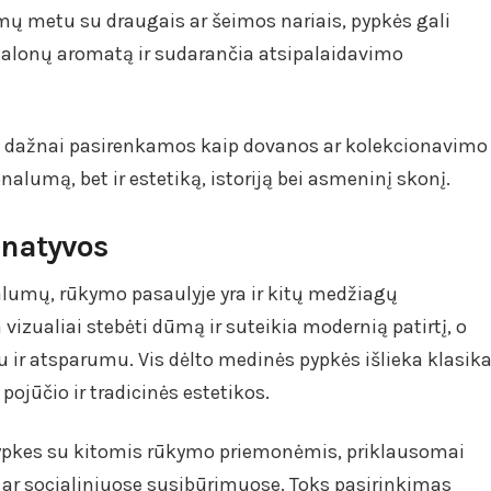
kimų metu su draugais ar šeimos nariais, pypkės gali
 malonų aromatą ir sudarančia atsipalaidavimo
ės dažnai pasirenkamos kaip dovanos ar kolekcionavimo
nalumą, bet ir estetiką, istoriją bei asmeninį skonį.
rnatyvos
alumų, rūkymo pasaulyje yra ir kitų medžiagų
 vizualiai stebėti dūmą ir suteikia modernią patirtį, o
 ir atsparumu. Vis dėlto medinės pypkės išlieka klasik
ojūčio ir tradicinės estetikos.
pypkes su kitomis rūkymo priemonėmis, priklausomai
 ar socialiniuose susibūrimuose. Toks pasirinkimas