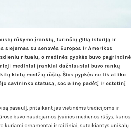
sių rūkymo įrankių, turinčių gilią istoriją ir
as siejamas su senovės Europos ir Amerikos
sdieniu ritualu, o medinės pypkės buvo pagrindinė
mieji mediniai įrankiai dažniausiai buvo rankų
 kitų kietų medžių rūšių. Šios pypkės ne tik atliko
ėjo savininko statusą, socialinę padėtį ir estetinį
 visą pasaulį, pritaikant jas vietinėms tradicijoms ir
ūrose buvo naudojamos įvairios medienos rūšys, kurios
vo kuriami ornamentai ir raižiniai, suteikiantys unikalų