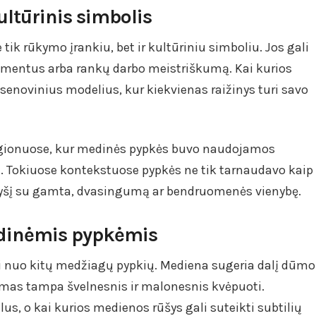
ltūrinis simbolis
ik rūkymo įrankiu, bet ir kultūriniu simboliu. Jos gali
rnamentus arba rankų darbo meistriškumą. Kai kurios
novinius modelius, kur kiekvienas raižinys turi savo
regionuose, kur medinės pypkės buvo naudojamos
e. Tokiuose kontekstuose pypkės ne tik tarnaudavo kaip
 ryšį su gamta, dvasingumą ar bendruomenės vienybę.
edinėmis pypkėmis
 nuo kitų medžiagų pypkių. Mediena sugeria dalį dūmo
ymas tampa švelnesnis ir malonesnis kvėpuoti.
lus, o kai kurios medienos rūšys gali suteikti subtilių