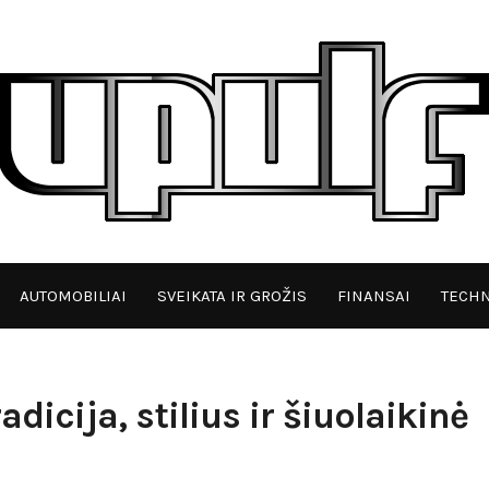
AUTOMOBILIAI
SVEIKATA IR GROŽIS
FINANSAI
TECHN
dicija, stilius ir šiuolaikinė