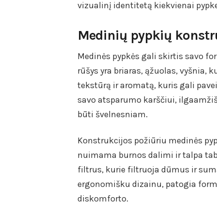
vizualinį identitetą kiekvienai pypke
Medinių pypkių konstr
Medinės pypkės gali skirtis savo f
rūšys yra briaras, ąžuolas, vyšnia, 
tekstūrą ir aromatą, kuris gali pavei
savo atsparumo karščiui, ilgaamžiš
būti švelnesniam.
Konstrukcijos požiūriu medinės pypk
nuimama burnos dalimi ir talpa tab
filtrus, kurie filtruoja dūmus ir sum
ergonomišku dizainu, patogia forma
diskomforto.