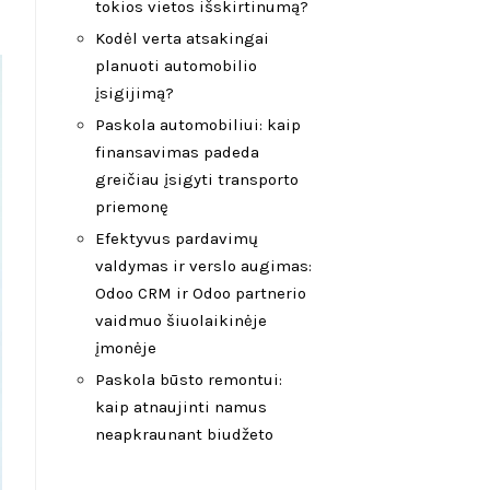
tokios vietos išskirtinumą?
Kodėl verta atsakingai
planuoti automobilio
įsigijimą?
Paskola automobiliui: kaip
finansavimas padeda
greičiau įsigyti transporto
priemonę
Efektyvus pardavimų
valdymas ir verslo augimas:
Odoo CRM ir Odoo partnerio
vaidmuo šiuolaikinėje
įmonėje
Paskola būsto remontui:
kaip atnaujinti namus
neapkraunant biudžeto