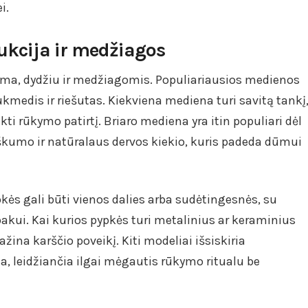
i.
ukcija ir medžiagos
orma, dydžiu ir medžiagomis. Populiariausios medienos
kukmedis ir riešutas. Kiekviena mediena turi savitą tankį
kti rūkymo patirtį. Briaro mediena yra itin populiari dėl
kumo ir natūralaus dervos kiekio, kuris padeda dūmui
ės gali būti vienos dalies arba sudėtingesnės, su
akui. Kai kurios pypkės turi metalinius ar keraminius
ažina karščio poveikį. Kiti modeliai išsiskiria
, leidžiančia ilgai mėgautis rūkymo ritualu be