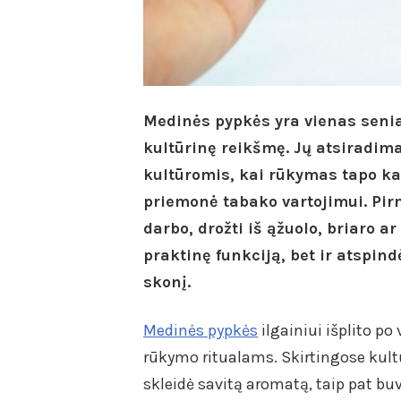
Medinės pypkės yra vienas seniau
kultūrinę reikšmę. Jų atsiradim
kultūromis, kai rūkymas tapo ka
priemonė tabako vartojimui. Pir
darbo, drožti iš ąžuolo, briaro ar
praktinę funkciją, bet ir atspind
skonį.
Medinės pypkės
ilgainiui išplito po
rūkymo ritualams. Skirtingose kult
skleidė savitą aromatą, taip pat bu