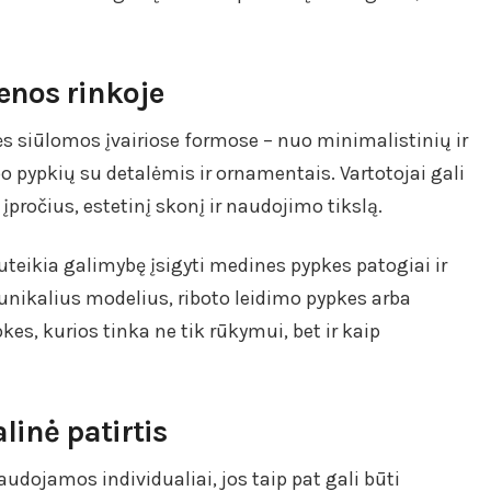
enos rinkoje
s siūlomos įvairiose formose – nuo minimalistinių ir
o pypkių su detalėmis ir ornamentais. Vartotojai gali
pročius, estetinį skonį ir naudojimo tikslą.
uteikia galimybę įsigyti medines pypkes patogiai ir
 unikalius modelius, riboto leidimo pypkes arba
kes, kurios tinka ne tik rūkymui, bet ir kaip
linė patirtis
dojamos individualiai, jos taip pat gali būti