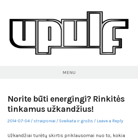
Skip
to
content
VPULF
MENU
Norite būti energingi? Rinkitės
tinkamus užkandžius!
Posted
Author
Posted
2014-07-04
straipsniai
Sveikata ir grožis
Leave a Reply
on
in
Užkandžiai turėtų skirtis priklausomai nuo to, kokia