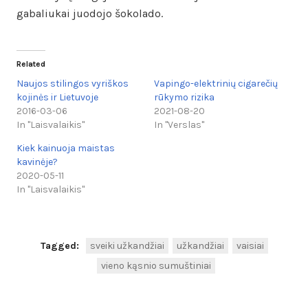
gabaliukai juodojo šokolado.
Related
Naujos stilingos vyriškos
Vapingo-elektrinių cigarečių
kojinės ir Lietuvoje
rūkymo rizika
2016-03-06
2021-08-20
In "Laisvalaikis"
In "Verslas"
Kiek kainuoja maistas
kavinėje?
2020-05-11
In "Laisvalaikis"
Tagged:
sveiki užkandžiai
užkandžiai
vaisiai
vieno kąsnio sumuštiniai