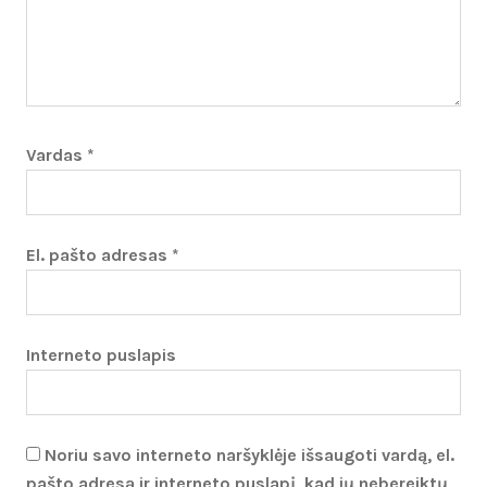
Vardas
*
El. pašto adresas
*
Interneto puslapis
Noriu savo interneto naršyklėje išsaugoti vardą, el.
pašto adresą ir interneto puslapį, kad jų nebereiktų