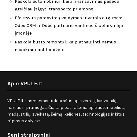
Paskola automobiliui: kaip finansavimas padeda
greičiau įsigyti transporto priemonę
Efektyvus pardavimų valdymas ir verslo augimas:
Odoo CRM ir Odoo partnerio vaidmuo šiuolaikinėje
įmonėje
Paskola būsto remontui: kaip atnaujinti namus
neapkraunant biudžeto
Apie VPULF.lt
VPULF.lt – asmeninis tinklaraštis apie verslą, laisvalaikį,
namus ir pramogas. Čia taip pat rašoma apie automobilius,
madą, stilių, sveikatą, šeimą, keliones, technologijas ir kitus
rūpimus dalykus.
Seni straipsniai