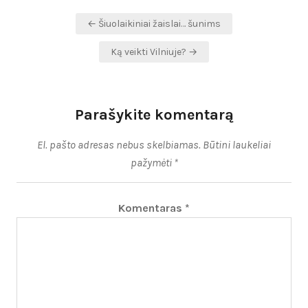
Navigacija
← Šiuolaikiniai žaislai… šunims
tarp
Ką veikti Vilniuje? →
įrašų
Parašykite komentarą
El. pašto adresas nebus skelbiamas.
Būtini laukeliai
pažymėti
*
Komentaras
*