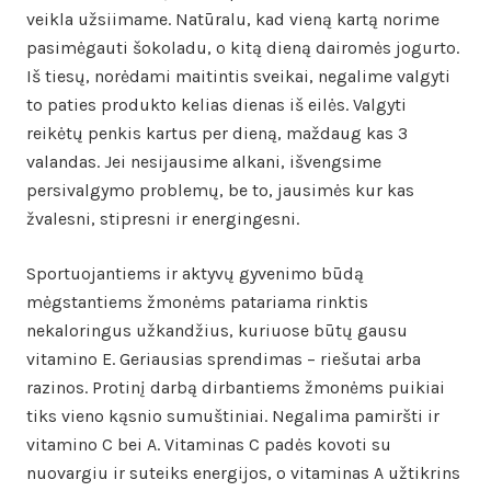
veikla užsiimame. Natūralu, kad vieną kartą norime
pasimėgauti šokoladu, o kitą dieną dairomės jogurto.
Iš tiesų, norėdami maitintis sveikai, negalime valgyti
to paties produkto kelias dienas iš eilės. Valgyti
reikėtų penkis kartus per dieną, maždaug kas 3
valandas. Jei nesijausime alkani, išvengsime
persivalgymo problemų, be to, jausimės kur kas
žvalesni, stipresni ir energingesni.
Sportuojantiems ir aktyvų gyvenimo būdą
mėgstantiems žmonėms patariama rinktis
nekaloringus užkandžius, kuriuose būtų gausu
vitamino E. Geriausias sprendimas – riešutai arba
razinos. Protinį darbą dirbantiems žmonėms puikiai
tiks vieno kąsnio sumuštiniai. Negalima pamiršti ir
vitamino C bei A. Vitaminas C padės kovoti su
nuovargiu ir suteiks energijos, o vitaminas A užtikrins