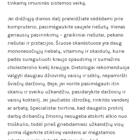
tinkamą imuninės sistemos veiką.
Jei didžiąją dienos dalį praleidžiate sėdėdami prie
kompiuterio, pasimėgaukite saujele riešutų. Vienas
geriausių pasirinkimų – graikiniai riešutai, pekano
riešutai ir pistacijos. Šiuose skanėstuose yra daug
mononesočiųjų riebalų, vitaminų ir skaidulų, kurie
padės sureguliuoti kraujo spaudimą ir sumažins
cholesterolio kiekį kraujyje. Dietologai rekomenduoja
valgyti daugiau džiovintų vaisių ir sėklų, nepamiršti
šviežių daržovių. Beje, jei norite pasimėgauti itin
skaniu ir sveiku užkandžiu, pasidarykite daržovių ir
vaisių kokteilį. Jei jaučiatės ištroškę, rinkitės vandenį
ar arbatą. Specialistai tvirtina, kad daugelis protinį
darbą dirbančių žmonių nesugeba atskirti alkio nuo
troškulio, todėl prieš griebdamiesi užkandžių visų
pirma išgerkite stiklinę vandens ar mėgstamos