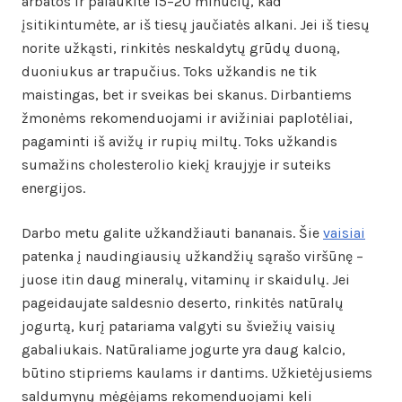
arbatos ir palaukite 15–20 minučių, kad
įsitikintumėte, ar iš tiesų jaučiatės alkani. Jei iš tiesų
norite užkąsti, rinkitės neskaldytų grūdų duoną,
duoniukus ar trapučius. Toks užkandis ne tik
maistingas, bet ir sveikas bei skanus. Dirbantiems
žmonėms rekomenduojami ir avižiniai paplotėliai,
pagaminti iš avižų ir rupių miltų. Toks užkandis
sumažins cholesterolio kiekį kraujyje ir suteiks
energijos.
Darbo metu galite užkandžiauti bananais. Šie
vaisiai
patenka į naudingiausių užkandžių sąrašo viršūnę –
juose itin daug mineralų, vitaminų ir skaidulų. Jei
pageidaujate saldesnio deserto, rinkitės natūralų
jogurtą, kurį patariama valgyti su šviežių vaisių
gabaliukais. Natūraliame jogurte yra daug kalcio,
būtino stipriems kaulams ir dantims. Užkietėjusiems
saldumynų mėgėjams rekomenduojami keli