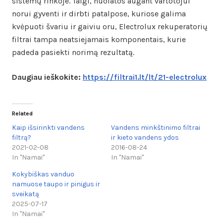
sistemų rinkoje. Taigi, nuolatos augant vartotojui
norui gyventi ir dirbti patalpose, kuriose galima
kvėpuoti švariu ir gaiviu oru, Electrolux rekuperatorių
filtrai tampa neatsiejamais komponentais, kurie
padeda pasiekti norimą rezultatą.
Daugiau ieškokite:
https://filtrai1.lt/lt/21-electrolux
Related
Kaip išsirinkti vandens
Vandens minkštinimo filtrai
filtrą?
ir kieto vandens ydos
2021-02-08
2016-08-24
In "Namai"
In "Namai"
Kokybiškas vanduo
namuose taupo ir pinigus ir
sveikatą
2025-07-17
In "Namai"