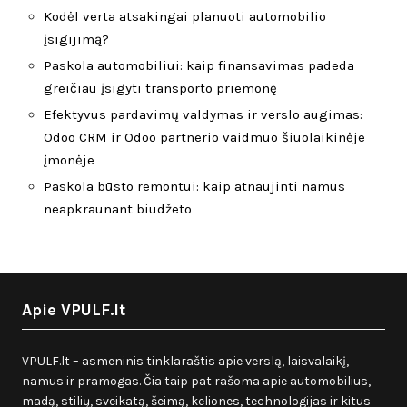
Kodėl verta atsakingai planuoti automobilio
įsigijimą?
Paskola automobiliui: kaip finansavimas padeda
greičiau įsigyti transporto priemonę
Efektyvus pardavimų valdymas ir verslo augimas:
Odoo CRM ir Odoo partnerio vaidmuo šiuolaikinėje
įmonėje
Paskola būsto remontui: kaip atnaujinti namus
neapkraunant biudžeto
Apie VPULF.lt
VPULF.lt – asmeninis tinklaraštis apie verslą, laisvalaikį,
namus ir pramogas. Čia taip pat rašoma apie automobilius,
madą, stilių, sveikatą, šeimą, keliones, technologijas ir kitus