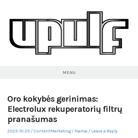
Skip
to
content
VPULF
MENU
Oro kokybės gerinimas:
Electrolux rekuperatorių filtrų
pranašumas
Posted
Author
Posted
2023-10-25
ContentMarketing
Namai
Leave a Reply
on
in