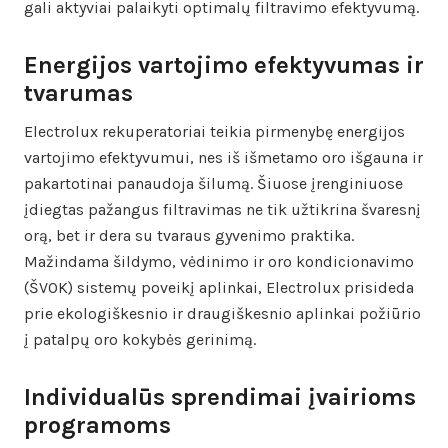
gali aktyviai palaikyti optimalų filtravimo efektyvumą.
Energijos vartojimo efektyvumas ir
tvarumas
Electrolux rekuperatoriai teikia pirmenybę energijos
vartojimo efektyvumui, nes iš išmetamo oro išgauna ir
pakartotinai panaudoja šilumą. Šiuose įrenginiuose
įdiegtas pažangus filtravimas ne tik užtikrina švaresnį
orą, bet ir dera su tvaraus gyvenimo praktika.
Mažindama šildymo, vėdinimo ir oro kondicionavimo
(ŠVOK) sistemų poveikį aplinkai, Electrolux prisideda
prie ekologiškesnio ir draugiškesnio aplinkai požiūrio
į patalpų oro kokybės gerinimą.
Individualūs sprendimai įvairioms
programoms