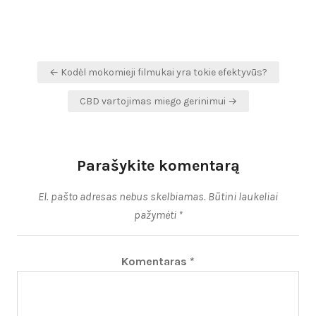
Navigacija
← Kodėl mokomieji filmukai yra tokie efektyvūs?
tarp
CBD vartojimas miego gerinimui →
įrašų
Parašykite komentarą
El. pašto adresas nebus skelbiamas.
Būtini laukeliai
pažymėti
*
Komentaras
*