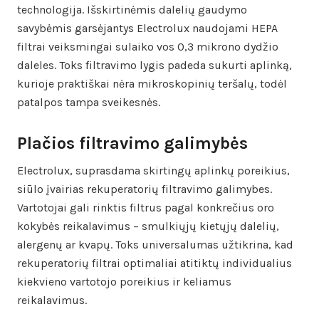
technologija. Išskirtinėmis dalelių gaudymo
savybėmis garsėjantys Electrolux naudojami HEPA
filtrai veiksmingai sulaiko vos 0,3 mikrono dydžio
daleles. Toks filtravimo lygis padeda sukurti aplinką,
kurioje praktiškai nėra mikroskopinių teršalų, todėl
patalpos tampa sveikesnės.
Plačios filtravimo galimybės
Electrolux, suprasdama skirtingų aplinkų poreikius,
siūlo įvairias rekuperatorių filtravimo galimybes.
Vartotojai gali rinktis filtrus pagal konkrečius oro
kokybės reikalavimus – smulkiųjų kietųjų dalelių,
alergenų ar kvapų. Toks universalumas užtikrina, kad
rekuperatorių filtrai optimaliai atitiktų individualius
kiekvieno vartotojo poreikius ir keliamus
reikalavimus.