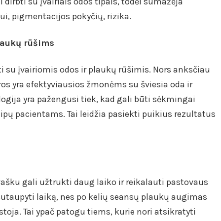
yti dirbti su įvairiais odos tipais, todėl sumažėja
i, pigmentacijos pokyčių, rizika.
laukų rūšims
bti su įvairiomis odos ir plaukų rūšimis. Nors anksčiau
os yra efektyviausios žmonėms su šviesia oda ir
ogija yra pažengusi tiek, kad gali būti sėkmingai
ipų pacientams. Tai leidžia pasiekti puikius rezultatus
ašku gali užtrukti daug laiko ir reikalauti pastovaus
 sutaupyti laiką, nes po kelių seansų plaukų augimas
oja. Tai ypač patogu tiems, kurie nori atsikratyti