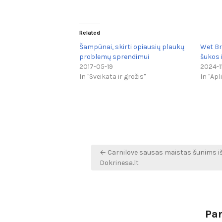
Related
Šampūnai, skirti opiausių plaukų
Wet Br
problemų sprendimui
šukos 
2017-05-19
2024-1
In "Sveikata ir grožis"
In "Apl
Navigacija
← Carnilove sausas maistas šunims i
tarp
Dokrinesa.lt
įrašų
Pa