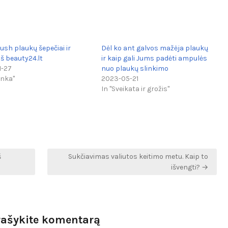
ush plaukų šepečiai ir
Dėl ko ant galvos mažėja plaukų
iš beauty24.lt
ir kaip gali Jums padėti ampulės
1-27
nuo plaukų slinkimo
inka"
2023-05-21
In "Sveikata ir grožis"
š
Sukčiavimas valiutos keitimo metu. Kaip to
išvengti? →
rašykite komentarą