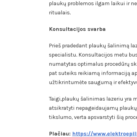
plaukų problemos ilgam laikui ir ne
ritualais.
Konsultacijos svarba
Prieš pradedant plaukų šalinimą laz
specialistu. Konsultacijos metu bus 
numatytas optimalus procedūrų skaič
pat suteiks reikiamą informaciją api
užtikrintumėte saugumą ir efekty
Taigi,plaukų šalinimas lazeriu yra 
atsikratyti nepageidaujamų plaukų.
tikslumo, verta apsvarstyti šią proc
Plačiau:
https://www.elektroepili