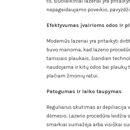
to, šiuolaikiniai lazeriai yra pritaik
nepageidaujamo poveikio, pavyzdžiu
Efektyvumas įvairioms odos ir p
Modernūs lazeriai yra pritaikyti dir
buvo manoma, kad lazerio procedūr
tamsiais plaukais, šiandien technol
naudojama ir kitų odos bei plaukų t
plačiam žmonių ratui.
Patogumas ir laiko taupymas
Reguliarus skutimas ar depiliacija v
dėmesio. Lazerio procedūra leidžia
smarkiai sumažėja arba visiškai sust