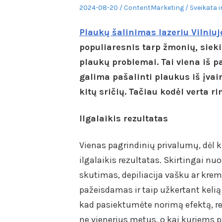
Posted
Author
Posted
2024-08-20
ContentMarketing
Sveikata i
on
in
Plaukų šalinimas lazeriu Vilniuje
populiaresnis tarp žmonių, sie
plaukų problemai. Tai viena iš p
galima pašalinti plaukus iš įvair
kitų sričių. Tačiau kodėl verta r
Ilgalaikis rezultatas
Vienas pagrindinių privalumų, dėl k
ilgalaikis rezultatas. Skirtingai n
skutimas, depiliacija vašku ar krema
pažeisdamas ir taip užkertant kelią 
kad pasiektumėte norimą efektą, rez
ne vienerius metus, o kai kuriems 