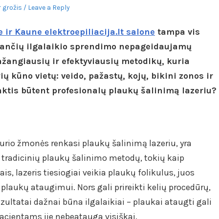
r grožis
Leave a Reply
 ir Kaune elektroepiliacija.lt salone
tampa vis
kiančių ilgalaikio sprendimo nepageidaujamų
ažangiausių ir efektyviausių metodikų, kuria
ių kūno vietų: veido, pažastų, kojų, bikini zonos ir
inktis būtent profesionalų plaukų šalinimą lazeriu?
urio žmonės renkasi plaukų šalinimą lazeriu, yra
uo tradicinių plaukų šalinimo metodų, tokių kaip
is, lazeris tiesiogiai veikia plaukų folikulus, juos
plaukų ataugimui. Nors gali prireikti kelių procedūrų,
ultatai dažnai būna ilgalaikiai – plaukai ataugti gali
pacientams jie nebeatauga visiškai.