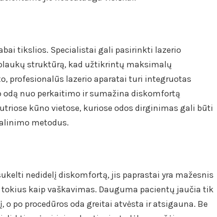
ai tikslios. Specialistai gali pasirinkti lazerio
 plaukų struktūrą, kad užtikrintų maksimalų
o, profesionalūs lazerio aparatai turi integruotas
 odą nuo perkaitimo ir sumažina diskomfortą
utriose kūno vietose, kuriose odos dirginimas gali būti
šalinimo metodus.
sukelti nedidelį diskomfortą, jis paprastai yra mažesnis
, tokius kaip vaškavimas. Dauguma pacientų jaučia tik
, o po procedūros oda greitai atvėsta ir atsigauna. Be