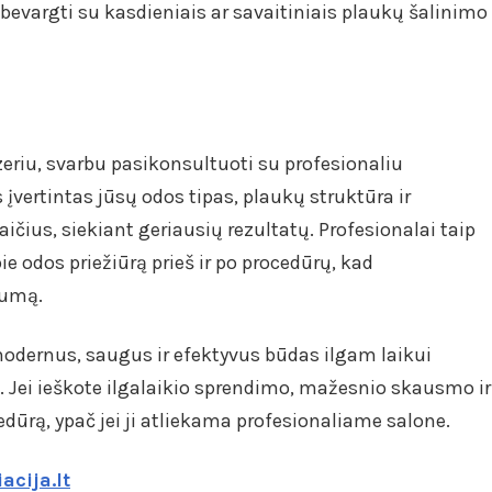
bevargti su kasdieniais ar savaitiniais plaukų šalinimo
eriu, svarbu pasikonsultuoti su profesionaliu
įvertintas jūsų odos tipas, plaukų struktūra ir
ius, siekiant geriausių rezultatų. Profesionalai taip
e odos priežiūrą prieš ir po procedūrų, kad
vumą.
modernus, saugus ir efektyvus būdas ilgam laikui
 Jei ieškote ilgalaikio sprendimo, mažesnio skausmo ir
edūrą, ypač jei ji atliekama profesionaliame salone.
acija.lt