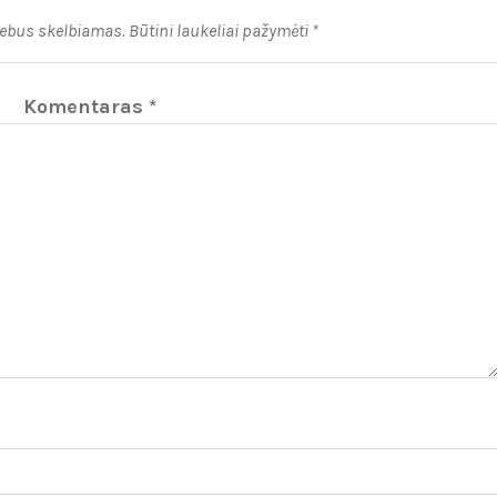
nebus skelbiamas.
Būtini laukeliai pažymėti
*
Komentaras
*