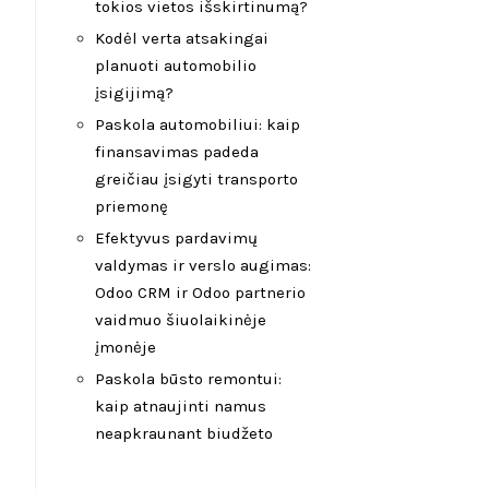
tokios vietos išskirtinumą?
Kodėl verta atsakingai
planuoti automobilio
įsigijimą?
Paskola automobiliui: kaip
finansavimas padeda
greičiau įsigyti transporto
priemonę
Efektyvus pardavimų
valdymas ir verslo augimas:
Odoo CRM ir Odoo partnerio
vaidmuo šiuolaikinėje
įmonėje
Paskola būsto remontui:
kaip atnaujinti namus
neapkraunant biudžeto