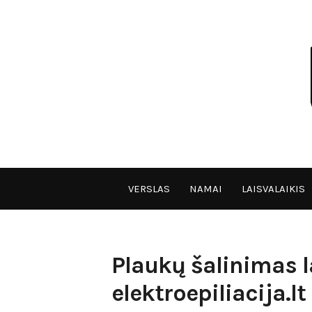
Skip
to
content
VPULF
VERSLAS
NAMAI
LAISVALAIKIS
Plaukų šalinimas l
elektroepiliacija.lt