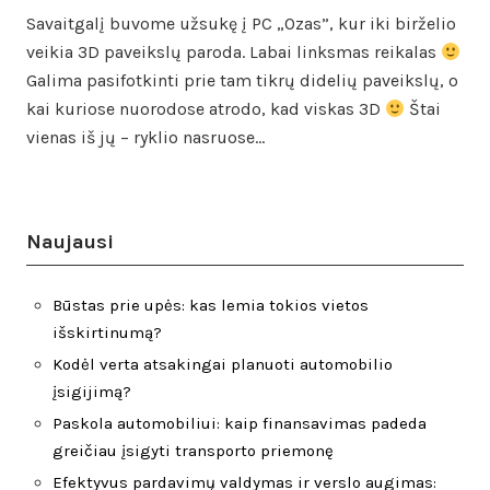
Savaitgalį buvome užsukę į PC „Ozas”, kur iki birželio
veikia 3D paveikslų paroda. Labai linksmas reikalas
Galima pasifotkinti prie tam tikrų didelių paveikslų, o
kai kuriose nuorodose atrodo, kad viskas 3D
Štai
vienas iš jų – ryklio nasruose…
Naujausi
Būstas prie upės: kas lemia tokios vietos
išskirtinumą?
Kodėl verta atsakingai planuoti automobilio
įsigijimą?
Paskola automobiliui: kaip finansavimas padeda
greičiau įsigyti transporto priemonę
Efektyvus pardavimų valdymas ir verslo augimas: