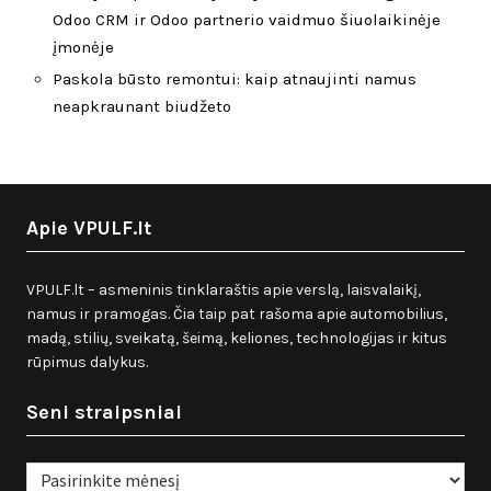
Odoo CRM ir Odoo partnerio vaidmuo šiuolaikinėje
įmonėje
Paskola būsto remontui: kaip atnaujinti namus
neapkraunant biudžeto
Apie VPULF.lt
VPULF.lt – asmeninis tinklaraštis apie verslą, laisvalaikį,
namus ir pramogas. Čia taip pat rašoma apie automobilius,
madą, stilių, sveikatą, šeimą, keliones, technologijas ir kitus
rūpimus dalykus.
Seni straipsniai
Seni