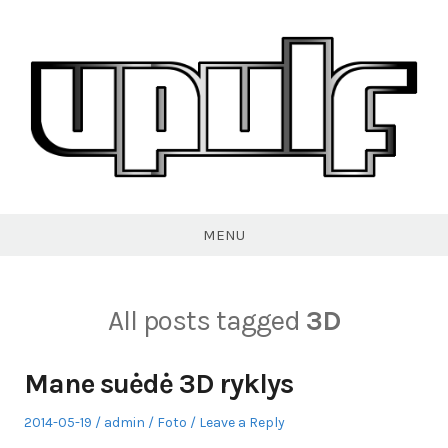
Skip
to
content
VPULF
MENU
All posts tagged
3D
Mane suėdė 3D ryklys
Posted
Author
Posted
2014-05-19
admin
Foto
Leave a Reply
on
in