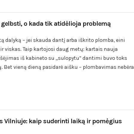
elbsti, o kada tik atidėlioja problemą
ą dalyką – jei skauda dantį arba iškrito plomba, eini
ir viskas. Taip kartojosi daug metų: kartais nauja
Išėjimas iš kabineto su „sulopytu“ dantimi buvo toks
ų. Bet vieną dieną pasidarė aišku – plombavimas nebėra
 Vilniuje: kaip suderinti laiką ir pomėgius