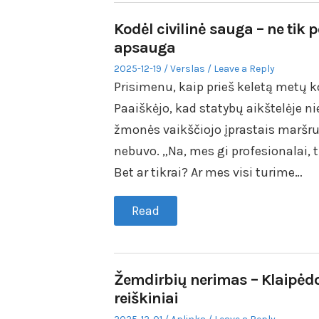
Kodėl civilinė sauga – ne tik p
apsauga
Posted
Posted
2025-12-19
Verslas
Leave a Reply
on
in
Prisimenu, kaip prieš keletą metų 
Paaiškėjo, kad statybų aikštelėje n
žmonės vaikščiojo įprastais maršru
nebuvo. „Na, mes gi profesionalai, 
Bet ar tikrai? Ar mes visi turime…
Read
Žemdirbių nerimas – Klaipėdo
reiškiniai
Posted
Posted