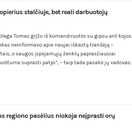
opierius stalčiuje, bet reali darbuotojų
kolega Tomas grįžo iš komandiruotės su gipsu ant kojos
iekas neinformavo apie naujai iškastą tranšėją –
tais, o saugos įspėjamųjų ženklų paprasčiausiai
turėtume suprasti patys”, – taip tada pasakė jų vadovas.
s regiono pasėlius niokoja neįprasti orų