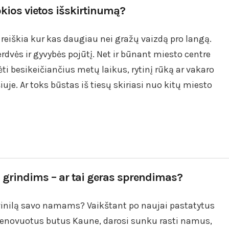
okios vietos išskirtinumą?
reiškia kur kas daugiau nei gražų vaizdą pro langą.
rdvės ir gyvybės pojūtį. Net ir būnant miesto centre
ti besikeičiančius metų laikus, rytinį rūką ar vakaro
iuje. Ar toks būstas iš tiesų skiriasi nuo kitų miesto
 grindims – ar tai geras sprendimas?
i vinilą savo namams? Vaikštant po naujai pastatytus
renovuotus butus Kaune, darosi sunku rasti namus,