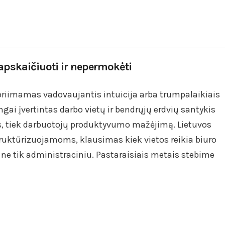
apskaičiuoti ir nepermokėti
priimamas vadovaujantis intuicija arba trumpalaikiais
ingai įvertintas darbo vietų ir bendrųjų erdvių santykis
as, tiek darbuotojų produktyvumo mažėjimą. Lietuvos
uktūrizuojamoms, klausimas kiek vietos reikia biuro
ne tik administraciniu. Pastaraisiais metais stebime