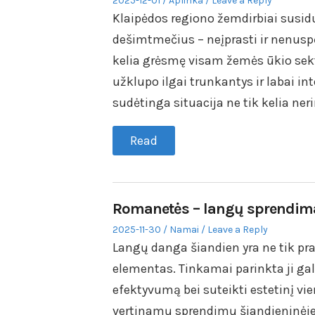
2025-12-01
Aplinka
Leave a Reply
on
in
Klaipėdos regiono žemdirbiai susid
dešimtmečius – neįprasti ir nenuspėj
kelia grėsmę visam žemės ūkio sekt
užklupo ilgai trunkantys ir labai in
sudėtinga situacija ne tik kelia ne
Read
Romanetės – langų sprendima
Posted
Posted
2025-11-30
Namai
Leave a Reply
on
in
Langų danga šiandien yra ne tik prak
elementas. Tinkamai parinkta ji gal
efektyvumą bei suteikti estetinį vi
vertinamų sprendimų šiandieninėje