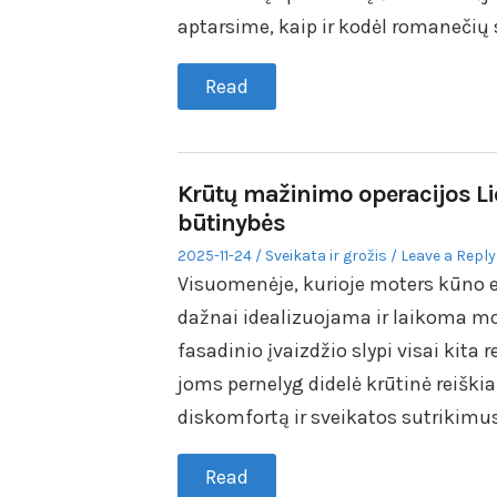
aptarsime, kaip ir kodėl romanečių
Read
Krūtų mažinimo operacijos Liet
būtinybės
Posted
Posted
2025-11-24
Sveikata ir grožis
Leave a Reply
on
in
Visuomenėje, kurioje moters kūno es
dažnai idealizuojama ir laikoma m
fasadinio įvaizdžio slypi visai kita
joms pernelyg didelė krūtinė reiški
diskomfortą ir sveikatos sutrikimu
Read