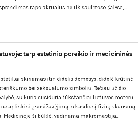
 sprendimas tapo aktualus ne tik saulėtose šalyse,…
uvoje: tarp estetinio poreikio ir medicininės
tetikai skiriamas itin didelis dėmesys, didelė krūtinė
oteriškumo bei seksualumo simboliu. Tačiau už šio
 realybė, su kuria susiduria tūkstančiai Lietuvos moterų:
a ne aplinkinių susižavėjimą, o kasdienį fizinį skausmą,
s. Medicinoje ši būklė, vadinama makromastija…