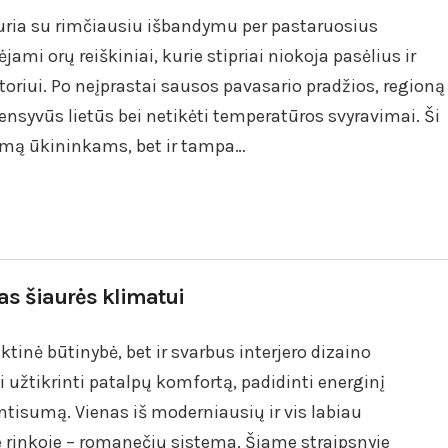
uria su rimčiausiu išbandymu per pastaruosius
ami orų reiškiniai, kurie stipriai niokoja pasėlius ir
oriui. Po neįprastai sausos pavasario pradžios, regioną
tensyvūs lietūs bei netikėti temperatūros svyravimai. Ši
rimą ūkininkams, bet ir tampa…
s šiaurės klimatui
tinė būtinybė, bet ir svarbus interjero dizaino
i užtikrinti patalpų komfortą, padidinti energinį
entisumą. Vienas iš moderniausių ir vis labiau
 rinkoje – romanečių sistema. Šiame straipsnyje