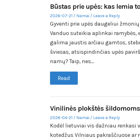
Būstas prie upės: kas lemia t
Posted
Posted
2026-07-21
Namai
Leave a Reply
on
in
Gyventi prie upės daugeliui žmonių 
Vanduo suteikia aplinkai ramybės, e
galima jaustis arčiau gamtos, stebė
šviesas, atsispindinčias upės pavirš
namų? Taip, nes…
Read
Vinilinės plokštės šildomoms
Posted
Posted
2026-04-21
Namai
Leave a Reply
on
in
Kodėl lietuviai vis dažniau renkas
kotedžus Vilniaus pakraščiuose ar 