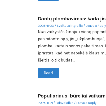
Dantų plombavimas: kada jis g
Posted
Posted
2025-11-23
Sveikata ir grožis
Leave a Reply
on
in
Nuo vaikystės žinojau vieną paprast
pas odontologą, jis „užplombuoja“, 
plomba, kartais senos pakeitimas. 
įprastas, kad net nebekėlė klausim
išeitis, o tik būdas…
Read
Populiariausi būreliai vaikams
Posted
Posted
2025-11-21
Laisvalaikis
Leave a Reply