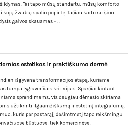
s šildymas. Tai tapo mūsų standartu, mūsų komforto
 kojų žvarbią spalio popietę. Tačiau kartu su šiuo
idysis galvos skausmas –…
dernios estetikos ir praktiškumo dermė
šiandien išgyvena transformacijos etapą, kuriame
s tampa lygiaverčiais kriterijais. Sparčiai kintant
giniams sprendimams, vis daugiau dėmesio skiriama
ms užtikrinti ilgaamžiškumą ir estetinį integralumą.
kmuo, kuris per pastarąjį dešimtmetį tapo reikšmingu
privačiuose būstuose, tiek komercinėse…