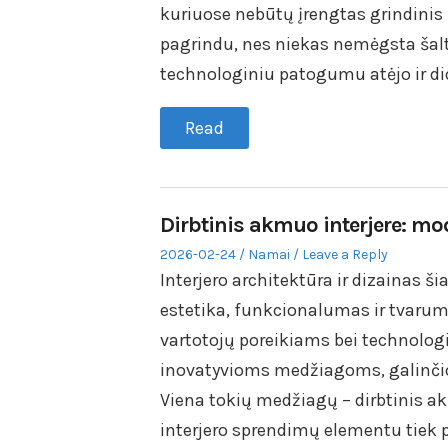
kuriuose nebūtų įrengtas grindini
pagrindu, nes niekas nemėgsta šalti
technologiniu patogumu atėjo ir d
Read
Dirbtinis akmuo interjere: mo
Posted
Posted
2026-02-24
Namai
Leave a Reply
on
in
Interjero architektūra ir dizainas 
estetika, funkcionalumas ir tvaruma
vartotojų poreikiams bei technolo
inovatyvioms medžiagoms, galinčio
Viena tokių medžiagų – dirbtinis a
interjero sprendimų elementu tiek 