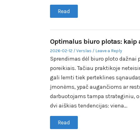
Read
Optimalus biuro plotas: kaip 
Posted
Posted
2026-02-12
Verslas
Leave a Reply
on
in
Sprendimas dėl biuro ploto dažnai 
poreikiais. Tačiau praktikoje neteis
gali lemti tiek perteklines sąnaud
įmonėms, ypač augančioms ar restr
darbuotojams tampa strateginiu, o 
dvi aiškias tendencijas: viena…
Read