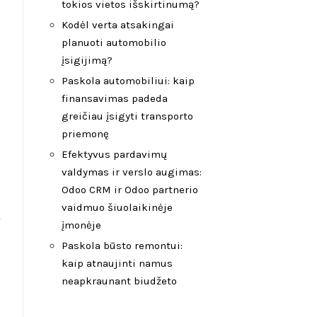
tokios vietos išskirtinumą?
Kodėl verta atsakingai
planuoti automobilio
įsigijimą?
Paskola automobiliui: kaip
finansavimas padeda
greičiau įsigyti transporto
priemonę
Efektyvus pardavimų
valdymas ir verslo augimas:
Odoo CRM ir Odoo partnerio
vaidmuo šiuolaikinėje
įmonėje
Paskola būsto remontui:
kaip atnaujinti namus
neapkraunant biudžeto