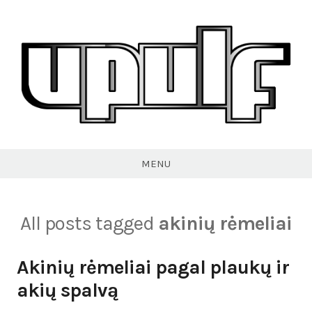
Skip
to
content
VPULF
MENU
All posts tagged
akinių rėmeliai
Akinių rėmeliai pagal plaukų ir
akių spalvą