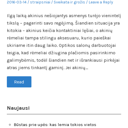
Posted
Author
Posted
2016-03-14
straipsniai
Sveikata ir grožis
Leave a Reply
on
in
Ilgą laiką akinius nešiojantys asmenys turėjo vienintelį
tikslą – pagerinti savo regėjimą. Šiandien situacija yra
kitokia – akinius keičia kontaktiniai lęšiai, o akinių
rėmeliai tampa stilingu aksesuaru, kurio paieškai
skiriame itin daug laiko. Optikos salonų darbuotojai
teigia, kad rėmeliai džiugina plačiomis pasirinkimo
galimybėmis, todėl šiandien net ir išrankiausi pirkėjai
atras jiems tinkantį gaminį. Jei akinių…
Read
Naujausi
Būstas prie upės: kas lemia tokios vietos