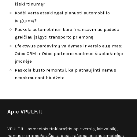
išskirtinumą?
Kodėl verta atsakingai planuoti automobilio
įsigijimą?
Paskola automobiliui: kaip finansavimas padeda
greičiau įsigyti transporto priemonę
Efektyvus pardavimų valdymas ir verslo augimas:
Odoo CRM ir Odoo partnerio vaidmuo šiuolaikinėje
įmonėje
Paskola būsto remontui: kaip atnaujinti namus
neapkraunant biudžeto
Apie VPULF.lt
VPULF.lt – asmeninis tinklaraštis apie verslą, laisvalaikį,
namus ir pramogas. Čia taip pat rašoma apie automobilius,