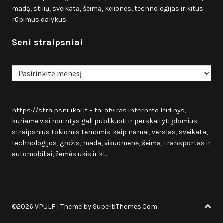
madą, stilių, sveikatą, šeimą, keliones, technologijas ir kitus
rūpimus dalykus.
Seni straipsniai
Seni
straipsniai
https://straipsniukai.lt
– tai atviras interneto leidinys,
kuriame visi norintys gali publikuoti ir perskaityti įdomius
straipsnius tokiomis temomis, kaip namai, verslas, sveikata,
technologijos, grožis, mada, visuomenė, šeima, transportas ir
automobiliai, žemės ūkis ir kt.
©2026 VPULF
| Theme by
SuperbThemes.Com