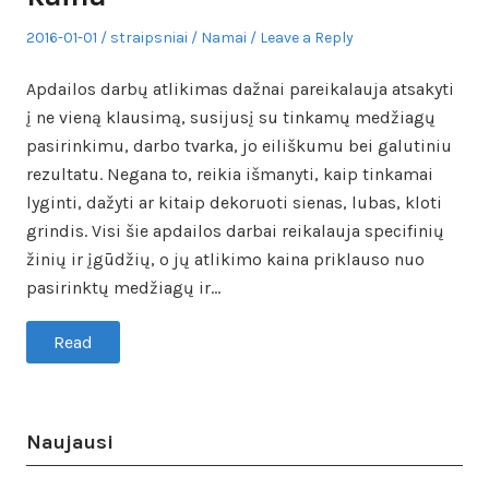
Posted
Author
Posted
2016-01-01
straipsniai
Namai
Leave a Reply
on
in
Apdailos darbų atlikimas dažnai pareikalauja atsakyti
į ne vieną klausimą, susijusį su tinkamų medžiagų
pasirinkimu, darbo tvarka, jo eiliškumu bei galutiniu
rezultatu. Negana to, reikia išmanyti, kaip tinkamai
lyginti, dažyti ar kitaip dekoruoti sienas, lubas, kloti
grindis. Visi šie apdailos darbai reikalauja specifinių
žinių ir įgūdžių, o jų atlikimo kaina priklauso nuo
pasirinktų medžiagų ir…
Read
Naujausi