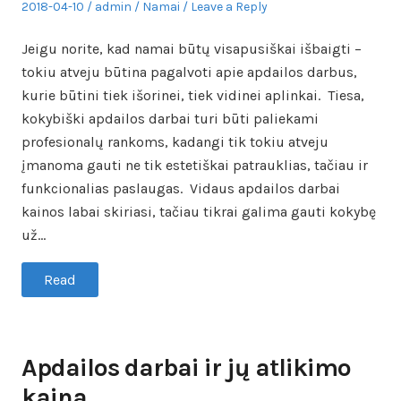
Posted
Author
Posted
2018-04-10
admin
Namai
Leave a Reply
on
in
Jeigu norite, kad namai būtų visapusiškai išbaigti –
tokiu atveju būtina pagalvoti apie apdailos darbus,
kurie būtini tiek išorinei, tiek vidinei aplinkai. Tiesa,
kokybiški apdailos darbai turi būti paliekami
profesionalų rankoms, kadangi tik tokiu atveju
įmanoma gauti ne tik estetiškai patrauklias, tačiau ir
funkcionalias paslaugas. Vidaus apdailos darbai
kainos labai skiriasi, tačiau tikrai galima gauti kokybę
už…
Read
Apdailos darbai ir jų atlikimo
kaina