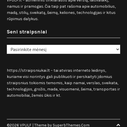
VPULF.lt – asmeninis tinklaraštis apie verslą, laisvalaikį,
namus ir pramogas. Čia taip pat rašoma apie automobilius,
madą, stilių, sveikatą, šeimą, keliones, technologijas ir kitus
rūpimus dalykus.
Seni straipsniai
Seni
straipsniai
https://straipsniukai.lt
– tai atviras interneto leidinys,
kuriame visi norintys gali publikuoti ir perskaityti įdomius
straipsnius tokiomis temomis, kaip namai, verslas, sveikata,
technologijos, grožis, mada, visuomenė, šeima, transportas ir
automobiliai, žemės ūkis ir kt.
©2026 VPULF
| Theme by
SuperbThemes.Com