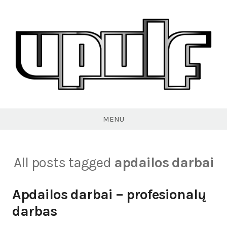
Skip
to
content
VPULF
MENU
All posts tagged
apdailos darbai
Apdailos darbai – profesionalų
darbas