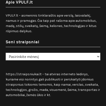
Apie VPULF.lt
VPULF.lt – asmeninis tinklaraštis apie verslą, laisvalaikį,
namus ir pramogas. Čia taip pat rašoma apie automobilius,
madą, stilių, sveikatą, šeimą, keliones, technologijas ir kitus
rūpimus dalykus.
Seni straipsniai
Seni
straipsniai
https://straipsniukai.lt
– tai atviras interneto leidinys,
kuriame visi norintys gali publikuoti ir perskaityti įdomius
straipsnius tokiomis temomis, kaip namai, verslas, sveikata,
technologijos, grožis, mada, visuomenė, šeima, transportas ir
automobiliai, žemės ūkis ir kt.