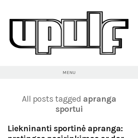
Skip
to
content
VPULF
MENU
All posts tagged
apranga
sportui
Liekninanti sportinė apranga: