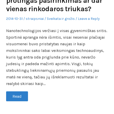
protingas pasirinkimas ar dar
vienas rinkodaros triukas?
Posted
Author
Posted
2014-10-31
straipsniai
Sveikata ir grožis
Leave a Reply
on
in
Nanotechnologijos veržiasi į visas gyvenimiškas sritis.
Sportinė apranga nėra išimtis, visai neseniai plačiajai
visuomenei buvo pristatytas naujas ir kaip
mokslininkai sako labai veiksmingas technoaudinys,
kuris lyg antra oda priglunda prie kūno, nevaržo
judesių ir padeda mažinti apimtis. Visgi, tokių
stebuklingų liekninamųjų priemonių pasaulis jau
matė ne vieną, tačiau jų išreklamuoti rezultatai ir
realybė skiriasi kaip…
Read