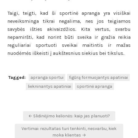
Taigi, teigti, kad ši sportinė apranga yra visiškai
neveiksminga tikrai negalima, nes jos teigiamos
savybės išties akivaizdžios. Kita vertus, svarbu
nepamiršti, kad norint būti sveika ir gražia reikia
reguliariai sportuoti sveikai maitintis ir mažas
nuodėmės iškeisti į aukštesnius siekius bei tikslus.
Tagged:
apranga sportui
figūrą formuojantys apatiniai
liekninantys apatiniai
sportinė apranga
Navigacija
← Slidinėjimo kelionės: kaip jas planuoti?
tarp
Vertimai: rezultatas turi tenkinti, nesvarbu, kiek
įrašų
moka klientas →