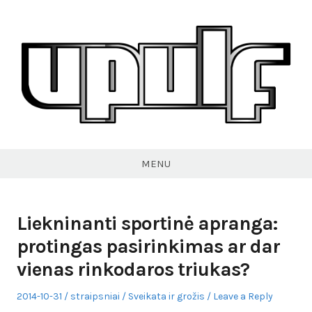
Skip
to
content
VPULF
MENU
Liekninanti sportinė apranga:
protingas pasirinkimas ar dar
vienas rinkodaros triukas?
Posted
Author
Posted
2014-10-31
straipsniai
Sveikata ir grožis
Leave a Reply
on
in