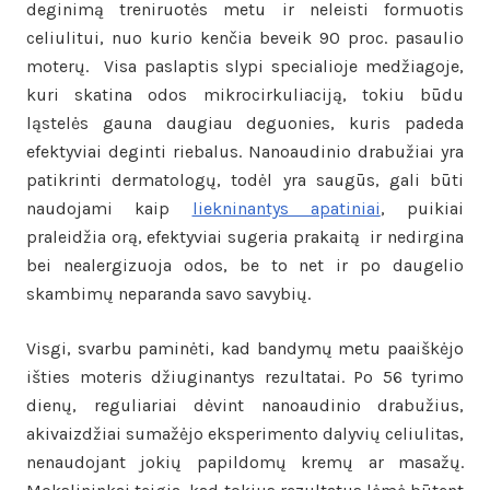
deginimą treniruotės metu ir neleisti formuotis
celiulitui, nuo kurio kenčia beveik 90 proc. pasaulio
moterų. Visa paslaptis slypi specialioje medžiagoje,
kuri skatina odos mikrocirkuliaciją, tokiu būdu
ląstelės gauna daugiau deguonies, kuris padeda
efektyviai deginti riebalus. Nanoaudinio drabužiai yra
patikrinti dermatologų, todėl yra saugūs, gali būti
naudojami kaip
liekninantys apatiniai
, puikiai
praleidžia orą, efektyviai sugeria prakaitą ir nedirgina
bei nealergizuoja odos, be to net ir po daugelio
skambimų neparanda savo savybių.
Visgi, svarbu paminėti, kad bandymų metu paaiškėjo
išties moteris džiuginantys rezultatai. Po 56 tyrimo
dienų, reguliariai dėvint nanoaudinio drabužius,
akivaizdžiai sumažėjo eksperimento dalyvių celiulitas,
nenaudojant jokių papildomų kremų ar masažų.