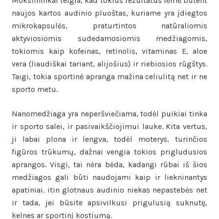
Mokslininkai teigia, kad tokius rezultatus lėmė būtent
naujos kartos audinio pluoštas, kuriame yra įdiegtos
mikrokapsulės, praturtintos natūraliomis
aktyviosiomis sudedamosiomis medžiagomis,
tokiomis kaip kofeinas, retinolis, vitaminas E, aloe
vera (liaudiškai tariant, alijošius) ir riebiosios rūgštys.
Taigi, tokia sportinė apranga mažina celiulitą net ir ne
sporto metu.
Nanomedžiaga yra neperšviečiama, todėl puikiai tinka
ir sporto salei, ir pasivaikščiojimui lauke. Kita vertus,
ji labai plona ir lengva, todėl moterys, turinčios
figūros trūkumų, dažnai vengia tokios prigludusios
aprangos. Visgi, tai nėra bėda, kadangi rūbai iš šios
medžiagos gali būti naudojami kaip ir liekninantys
apatiniai. itin glotnaus audinio niekas nepastebės net
ir tada, jei būsite apsivilkusi prigulusią suknutę,
kelnes ar sportinį kostiumą.