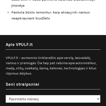
įmonėje
Paskola būsto remontui: kaip atnaujinti namus
neapkraunant biudžeto
Apie VPULF.lt
VPULF.lt – asmeninis tinklaraštis apie verslą, laisvalaikį,
namus ir pramogas. Čia taip pat rašoma apie automobilius,
madą, stilių, sveikatą, šeimą, keliones, technologijas ir kitus
rūpimus dalykus.
Seni straipsniai
Seni
straipsniai