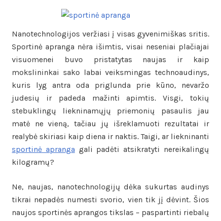
Nanotechnologijos veržiasi į visas gyvenimiškas sritis.
Sportinė apranga nėra išimtis, visai neseniai plačiajai
visuomenei buvo pristatytas naujas ir kaip
mokslininkai sako labai veiksmingas technoaudinys,
kuris lyg antra oda priglunda prie kūno, nevaržo
judesių ir padeda mažinti apimtis. Visgi, tokių
stebuklingų liekninamųjų priemonių pasaulis jau
matė ne vieną, tačiau jų išreklamuoti rezultatai ir
realybė skiriasi kaip diena ir naktis. Taigi, ar liekninanti
sportinė apranga
gali padėti atsikratyti nereikalingų
kilogramų?
Ne, naujas, nanotechnologijų dėka sukurtas audinys
tikrai nepadės numesti svorio, vien tik jį dėvint. Šios
naujos sportinės aprangos tikslas – paspartinti riebalų