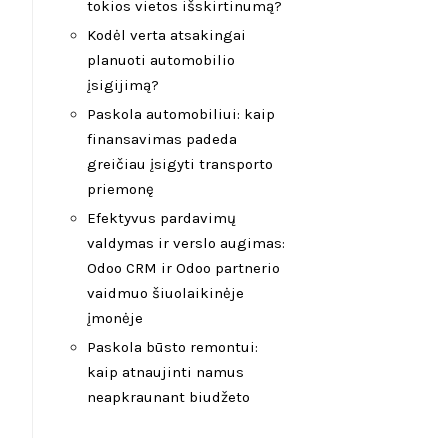
tokios vietos išskirtinumą?
Kodėl verta atsakingai
planuoti automobilio
įsigijimą?
Paskola automobiliui: kaip
finansavimas padeda
greičiau įsigyti transporto
priemonę
Efektyvus pardavimų
valdymas ir verslo augimas:
Odoo CRM ir Odoo partnerio
vaidmuo šiuolaikinėje
įmonėje
Paskola būsto remontui:
kaip atnaujinti namus
neapkraunant biudžeto