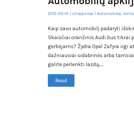
Automobilių apkli
Posted
Author
Posted
2015-04-10
straipsniai
Automobiliai
,
Versl
on
in
Kaip savo automobilį padaryti išskir
Skaisčiai oranžinis Audi bus tikrai 
gerbėjams? Žydra Opel Zafyra irgi at
dažniausiai sidabrinės arba tamsiai
galite perlenkti lazdą,…
Read