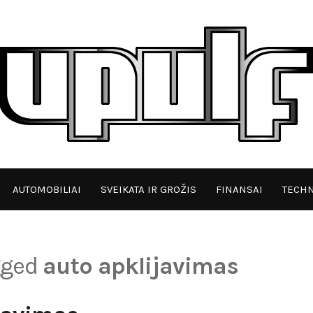
AUTOMOBILIAI
SVEIKATA IR GROŽIS
FINANSAI
TECHN
agged
auto apklijavimas