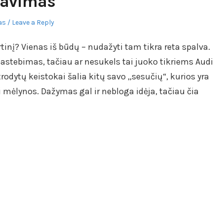
javimas
as
Leave a Reply
tinį? Vienas iš būdų – nudažyti tam tikra reta spalva.
pastebimas, tačiau ar nesukels tai juoko tikriems Audi
rodytų keistokai šalia kitų savo „sesučių“, kurios yra
 mėlynos. Dažymas gal ir nebloga idėja, tačiau čia