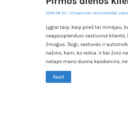
Pirmos dienos klien
Posted
Author
Posted
2014-06-23
straipsniai
Automobiliai
,
Laisv
on
in
Lygiai taip, kaip prieš tai minėjau
neapsisprendusi vestuvinė klientė, l
žmogus. Taigi, vestuvės ir automob
nežino, kam, ko reikia. Ir kai žino 
netapo mano duona kasdieninė, ne
Read