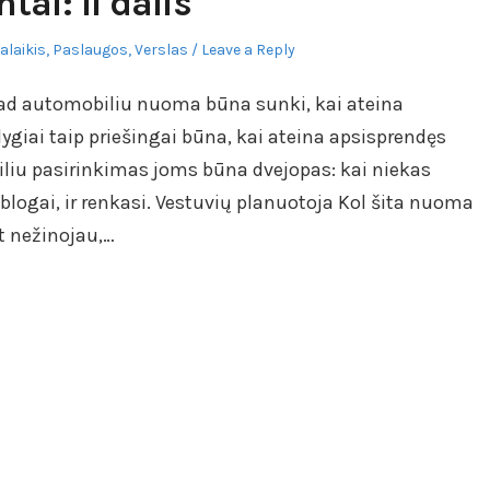
tai: II dalis
alaikis
,
Paslaugos
,
Verslas
Leave a Reply
, kad automobiliu nuoma būna sunki, kai ateina
ygiai taip priešingai būna, kai ateina apsisprendęs
iliu pasirinkimas joms būna dvejopas: kai niekas
neblogai, ir renkasi. Vestuvių planuotoja Kol šita nuoma
t nežinojau,…