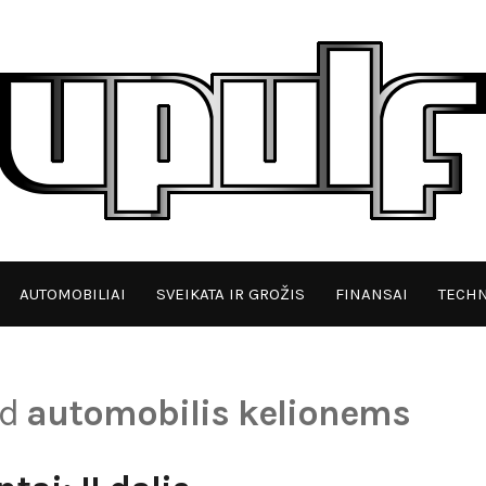
AUTOMOBILIAI
SVEIKATA IR GROŽIS
FINANSAI
TECHN
ed
automobilis kelionems