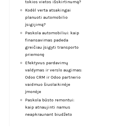
tokios vietos išskirtinumą?
Kodėl verta atsakingai
planuoti automobilio
įsigijimą?
Paskola automobiliui: kaip
finansavimas padeda
greičiau įsigyti transporto
priemonę
Efektyvus pardavimų
valdymas ir verslo augimas:
Odoo CRM ir Odoo partnerio
vaidmuo šiuolaikinėje
įmonėje
Paskola būsto remontui:
kaip atnaujinti namus
neapkraunant biudžeto