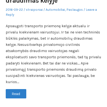
draudimas kelyje
Posted
Author
Posted
2016-09-22
straipsniai
Automobiliai
,
Paslaugos
Leave a
on
in
Reply
Apsaugoti transporto priemonę kelyje aktualu ir
privalu kiekvienam vairuotojui. Ir tai ne vien techninės
būklės palaikymas, bet ir automobilių draudimas
kelyje. Nesusitvarkęs privalomojo civilinės
atsakomybės draudimo vairuotojas negali
eksploatuoti savo transporto priemonės, tad tą privalu
padaryti kiekvienam. Bet tai dar ne viskas… Apie
privalomąjį transporto priemonės draudimą privalo
susipažinti kiekvienas vairuotojas. Tai paslauga, be
kurios…
Read