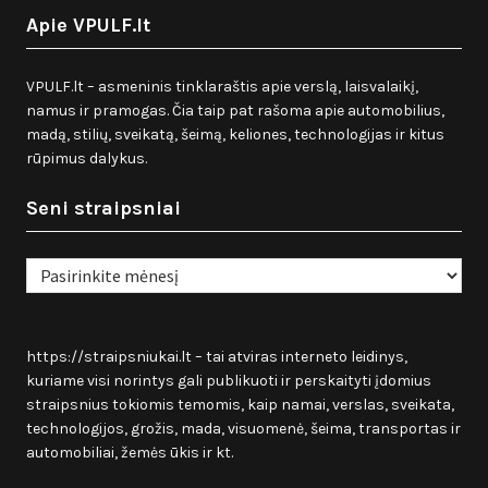
Apie VPULF.lt
VPULF.lt – asmeninis tinklaraštis apie verslą, laisvalaikį,
namus ir pramogas. Čia taip pat rašoma apie automobilius,
madą, stilių, sveikatą, šeimą, keliones, technologijas ir kitus
rūpimus dalykus.
Seni straipsniai
Seni
straipsniai
https://straipsniukai.lt
– tai atviras interneto leidinys,
kuriame visi norintys gali publikuoti ir perskaityti įdomius
straipsnius tokiomis temomis, kaip namai, verslas, sveikata,
technologijos, grožis, mada, visuomenė, šeima, transportas ir
automobiliai, žemės ūkis ir kt.