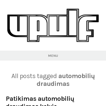
Skip
to
content
VPULF
MENU
All posts tagged
automobilių
draudimas
Patikimas automobilių