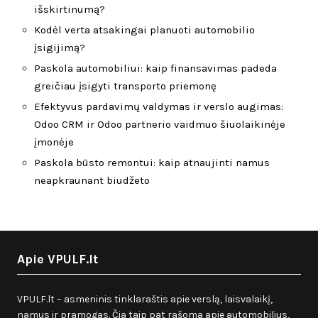
išskirtinumą?
Kodėl verta atsakingai planuoti automobilio
įsigijimą?
Paskola automobiliui: kaip finansavimas padeda
greičiau įsigyti transporto priemonę
Efektyvus pardavimų valdymas ir verslo augimas:
Odoo CRM ir Odoo partnerio vaidmuo šiuolaikinėje
įmonėje
Paskola būsto remontui: kaip atnaujinti namus
neapkraunant biudžeto
Apie VPULF.lt
VPULF.lt – asmeninis tinklaraštis apie verslą, laisvalaikį,
namus ir pramogas. Čia taip pat rašoma apie automobilius,