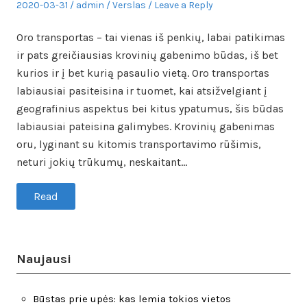
Posted
Author
Posted
2020-03-31
admin
Verslas
Leave a Reply
on
in
Oro transportas – tai vienas iš penkių, labai patikimas
ir pats greičiausias krovinių gabenimo būdas, iš bet
kurios ir į bet kurią pasaulio vietą. Oro transportas
labiausiai pasiteisina ir tuomet, kai atsižvelgiant į
geografinius aspektus bei kitus ypatumus, šis būdas
labiausiai pateisina galimybes. Krovinių gabenimas
oru, lyginant su kitomis transportavimo rūšimis,
neturi jokių trūkumų, neskaitant…
Read
Naujausi
Būstas prie upės: kas lemia tokios vietos