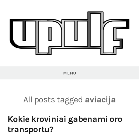
Skip
to
content
VPULF
MENU
All posts tagged
aviacija
Kokie kroviniai gabenami oro
transportu?