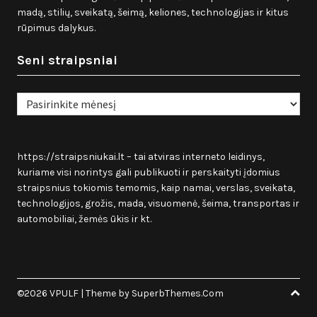
madą, stilių, sveikatą, šeimą, keliones, technologijas ir kitus
rūpimus dalykus.
Seni straipsniai
Seni
straipsniai
https://straipsniukai.lt
– tai atviras interneto leidinys,
kuriame visi norintys gali publikuoti ir perskaityti įdomius
straipsnius tokiomis temomis, kaip namai, verslas, sveikata,
technologijos, grožis, mada, visuomenė, šeima, transportas ir
automobiliai, žemės ūkis ir kt.
©2026 VPULF
| Theme by
SuperbThemes.Com