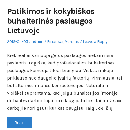
Patikimos ir kokybiškos
buhalterinės paslaugos
Lietuvoje
Posted
Author
Posted
2019-04-05
admin
Finansai
,
Verslas
Leave a Reply
on
in
Kiek realiai kainuoja geros paslaugos niekam nėra
paslaptis. Logiška, kad profesionalios buhalterinės
paslaugos kainuoja tikrai brangiau. Viskas rinkoje
priklauso nuo daugelio įvairių faktorių. Pirmiausia, tai
buhalterinės įmonės kompetencijos. Natūralu ir
visiškai suprantama, kad jeigu buhalterijos įmonėje
dirbantys darbuotojai turi daug patirties, tai ir už savo
darbą jie nori gauti kur kas daugiau. Taigi, dėl šių…
Read