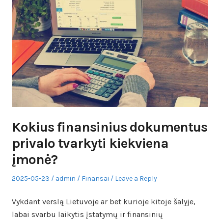
Kokius finansinius dokumentus
privalo tvarkyti kiekviena
įmonė?
Posted
Author
Posted
2025-05-23
admin
Finansai
Leave a Reply
on
in
Vykdant verslą Lietuvoje ar bet kurioje kitoje šalyje,
labai svarbu laikytis įstatymų ir finansinių