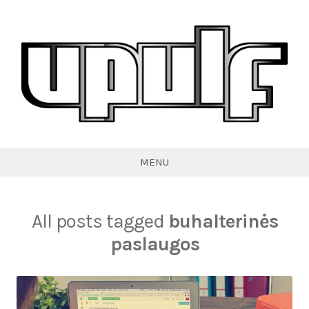
Skip
to
content
VPULF
MENU
All posts tagged
buhalterinės
paslaugos