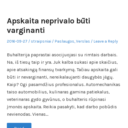
Apskaita neprivalo būti
varginanti
Posted
Author
Posted
2016-09-27
straipsniai
Paslaugos
,
Verslas
Leave a Reply
on
in
Buhalterija paprastai asocijuojasi su rimtais darbais.
Na, iš tiesų taip ir yra. Juk kalba sukasi apie skaičius,
apie atsakingą finansų tvarkymą. Tačiau apskaita gali
būti ir nevarginanti, nereikalaujanti daugybės jėgų.
Kaip? Ogi pasamdžius profesionalus. Automechanikas
taiso automobilius, kulinaras gamina patiekalus,
veterinaras gydo gyvūnus, o buhalteris rūpinasi
įmonės apskaita. Reikia pasakyti, kad darbo pobūdis
nevienodas. Vienas…