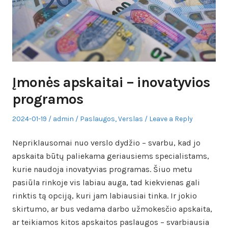
Įmonės apskaitai – inovatyvios
programos
Posted
Author
Posted
2024-01-19
admin
Paslaugos
,
Verslas
Leave a Reply
on
in
Nepriklausomai nuo verslo dydžio – svarbu, kad jo
apskaita būtų paliekama geriausiems specialistams,
kurie naudoja inovatyvias programas. Šiuo metu
pasiūla rinkoje vis labiau auga, tad kiekvienas gali
rinktis tą opciją, kuri jam labiausiai tinka. Ir jokio
skirtumo, ar bus vedama darbo užmokesčio apskaita,
ar teikiamos kitos apskaitos paslaugos – svarbiausia