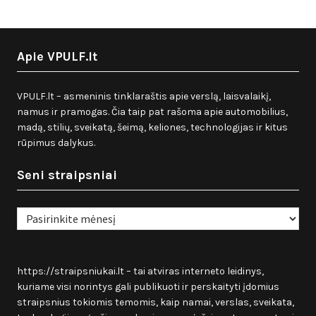
Apie VPULF.lt
VPULF.lt – asmeninis tinklaraštis apie verslą, laisvalaikį,
namus ir pramogas. Čia taip pat rašoma apie automobilius,
madą, stilių, sveikatą, šeimą, keliones, technologijas ir kitus
rūpimus dalykus.
Seni straipsniai
Seni
straipsniai
https://straipsniukai.lt
– tai atviras interneto leidinys,
kuriame visi norintys gali publikuoti ir perskaityti įdomius
straipsnius tokiomis temomis, kaip namai, verslas, sveikata,