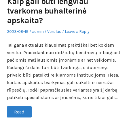
Kaip gali būti lengviau
tvarkoma buhalterinė
apskaita?
Posted
Author
Posted
2023-08-18
admin
Verslas
Leave a Reply
on
in
Tai gana aktualus klausimas praktiškai bet kokiam
verslui. Pradedant nuo didžiulių bendrovių ir baigiant
pačiomis mažiausiomis įmonėmis ar net veiklomis.
Kadangi ši dalis turi būti tvarkinga, o duomenys
privalo būti pateikti reikiamoms institucijoms. Tiesa,
kartais apskaitos tvarkymas gali sukelti ir nemažai
rūpesčių. Todėl paprasčiausias variantas yra šį darbą
patikėti specialistams ar įmonėms, kurie tikrai gali…
Read