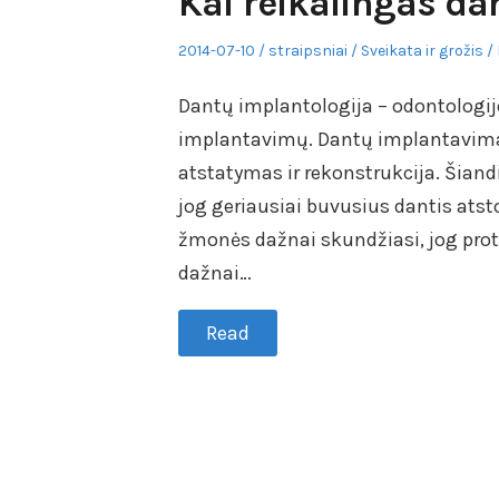
Kai reikalingas d
Posted
Author
Posted
2014-07-10
straipsniai
Sveikata ir grožis
on
in
Dantų implantologija – odontologijo
implantavimų. Dantų implantavimas 
atstatymas ir rekonstrukcija. Šiandi
jog geriausiai buvusius dantis ats
žmonės dažnai skundžiasi, jog prote
dažnai…
Read