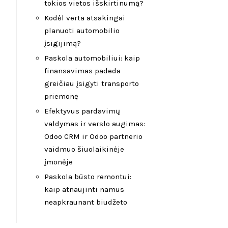
tokios vietos išskirtinumą?
Kodėl verta atsakingai
planuoti automobilio
įsigijimą?
Paskola automobiliui: kaip
finansavimas padeda
greičiau įsigyti transporto
priemonę
Efektyvus pardavimų
valdymas ir verslo augimas:
Odoo CRM ir Odoo partnerio
vaidmuo šiuolaikinėje
įmonėje
Paskola būsto remontui:
kaip atnaujinti namus
neapkraunant biudžeto