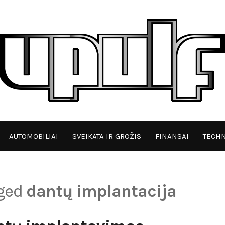
AUTOMOBILIAI
SVEIKATA IR GROŽIS
FINANSAI
TECHN
gged
dantų implantacija