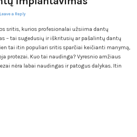
antų implantavimas
Leave a Reply
s sritis, kurios profesionalai užsiima dantų
– tai sugedusių ir iškritusių ar pašalintų dantų
en tai itin populiari sritis sparčiai keičianti manymą,
toja protezai. Kuo tai naudinga? Vyresnio amžiaus
zai nėra labai naudingas ir patogus dalykas. Itin