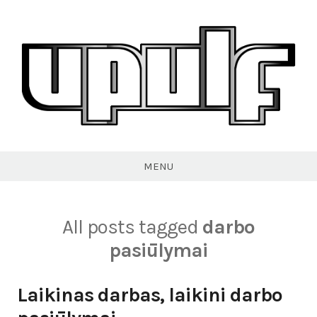
Skip
to
content
VPULF
MENU
All posts tagged
darbo
pasiūlymai
Laikinas darbas, laikini darbo