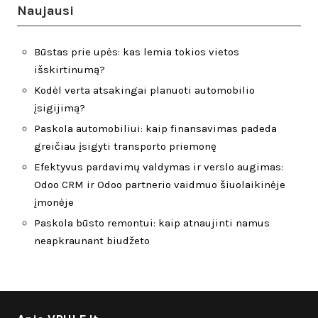
Naujausi
Būstas prie upės: kas lemia tokios vietos
išskirtinumą?
Kodėl verta atsakingai planuoti automobilio
įsigijimą?
Paskola automobiliui: kaip finansavimas padeda
greičiau įsigyti transporto priemonę
Efektyvus pardavimų valdymas ir verslo augimas:
Odoo CRM ir Odoo partnerio vaidmuo šiuolaikinėje
įmonėje
Paskola būsto remontui: kaip atnaujinti namus
neapkraunant biudžeto