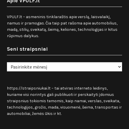
Apie VPULF.lt
VPULF.lt – asmeninis tinklaraštis apie verslą, laisvalaikį,
namus ir pramogas. Čia taip pat rašoma apie automobilius,
madą, stilių, sveikatą, šeimą, keliones, technologijas ir kitus
rūpimus dalykus.
Seni straipsniai
Seni
straipsniai
https://straipsniukai.lt
– tai atviras interneto leidinys,
kuriame visi norintys gali publikuoti ir perskaityti įdomius
straipsnius tokiomis temomis, kaip namai, verslas, sveikata,
technologijos, grožis, mada, visuomenė, šeima, transportas ir
automobiliai, žemės ūkis ir kt.