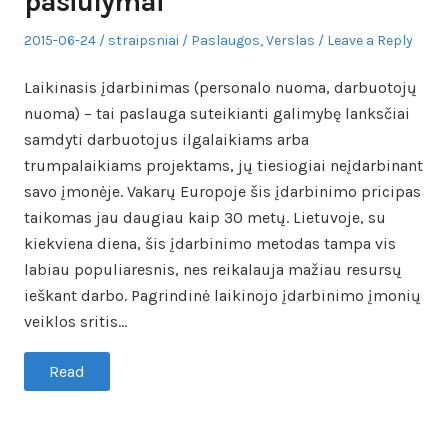
pasiūlymai
Posted
Author
Posted
2015-06-24
straipsniai
Paslaugos
,
Verslas
Leave a Reply
on
in
Laikinasis įdarbinimas (personalo nuoma, darbuotojų
nuoma) – tai paslauga suteikianti galimybę lanksčiai
samdyti darbuotojus ilgalaikiams arba
trumpalaikiams projektams, jų tiesiogiai neįdarbinant
savo įmonėje. Vakarų Europoje šis įdarbinimo pricipas
taikomas jau daugiau kaip 30 metų. Lietuvoje, su
kiekviena diena, šis įdarbinimo metodas tampa vis
labiau populiaresnis, nes reikalauja mažiau resursų
ieškant darbo. Pagrindinė laikinojo įdarbinimo įmonių
veiklos sritis…
Read