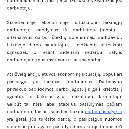
darbininkų, nuo fizinės jėgos iki aukštos kvalifikacijos
darbuotojų.
Šiandieninėje ekonominėje situacijoje laikinųjų
darbuotojų samdymas iš įdarbinimo įmonių –
alternatyvus darbo išteklių sprendimas, darbdaviui,
laikinojo darbo naudotojui, leidžiantis sumažinti
sąnaudas, o, esant dideliam nedarbui šalyje,
darbuotojams susirasti nors ir laikiną darbą.
Atsižvelgiant į Lietuvos ekonominę situaciją, populiari
paslauga yra laikinas įdarbinimas. Darbdaviui
prireikus papildomos darbo jėgos, jis gali kreiptis į
agentūra ir laikinai gauti reikalingų darbuotojų.
Galbūt tai nėra labai stabilus pasiūlymas pačiam
darbuotojui, tačiau, šiandien laikini
darbo pasiūlymai
yra gerai, jūs turėsite darbą, o pasibaigus nuomos
sutarčiai, jums galės pasiūlyti darbą kitoje įmonėje. O