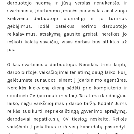
darbuotojo nuomą ir jūsų verslas nenukentės. Ir
svarbiausia, įdarbinimo įmonės personalas analizuoja
kiekvieno darbuotojo biografiją ir jo turimus
gebėjimus. Todėl pateikus norimo darbuotojo
reikalavimus, atsakymą gausite greitai, nereikės jo
ieškoti keletą savaičių, visas darbas bus atliktas už
jus.
O kas svarbiausia darbuotojui. Nereikės trinti laiptų
darbo biržoje, vaikščiojimai ten atimą daug laiko, kurį
galėtumėte sunaudoti einant į įdarbinimo agentūras.
Nereikės kiekvieną dieną sėdėti prie kompiuterio ir
siuntinėti CV-(curriculum vitae). Tai atima dar daugiau
laiko, negu vaikščiojimas į darbo biržą. Kodėl? Jums
reikės susikurti nepriekaištingą gyvenimo aprašymą,
darbdaviai nepatikusių CV tiesiog neskaito. Reikės
vaikščioti į pokalbius ir iš visų kandidatų pasirodyti