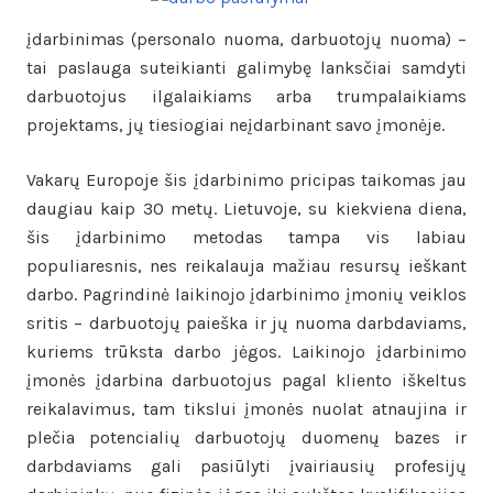
įdarbinimas (personalo nuoma, darbuotojų nuoma) –
tai paslauga suteikianti galimybę lanksčiai samdyti
darbuotojus ilgalaikiams arba trumpalaikiams
projektams, jų tiesiogiai neįdarbinant savo įmonėje.
Vakarų Europoje šis įdarbinimo pricipas taikomas jau
daugiau kaip 30 metų. Lietuvoje, su kiekviena diena,
šis įdarbinimo metodas tampa vis labiau
populiaresnis, nes reikalauja mažiau resursų ieškant
darbo. Pagrindinė laikinojo įdarbinimo įmonių veiklos
sritis – darbuotojų paieška ir jų nuoma darbdaviams,
kuriems trūksta darbo jėgos. Laikinojo įdarbinimo
įmonės įdarbina darbuotojus pagal kliento iškeltus
reikalavimus, tam tikslui įmonės nuolat atnaujina ir
plečia potencialių darbuotojų duomenų bazes ir
darbdaviams gali pasiūlyti įvairiausių profesijų