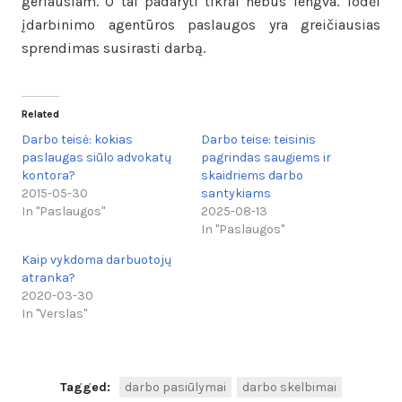
geriausiam. O tai padaryti tikrai nebus lengva. Todėl
įdarbinimo agentūros paslaugos yra greičiausias
sprendimas susirasti darbą.
Related
Darbo teisė: kokias
Darbo teise: teisinis
paslaugas siūlo advokatų
pagrindas saugiems ir
kontora?
skaidriems darbo
2015-05-30
santykiams
In "Paslaugos"
2025-08-13
In "Paslaugos"
Kaip vykdoma darbuotojų
atranka?
2020-03-30
In "Verslas"
Tagged:
darbo pasiūlymai
darbo skelbimai