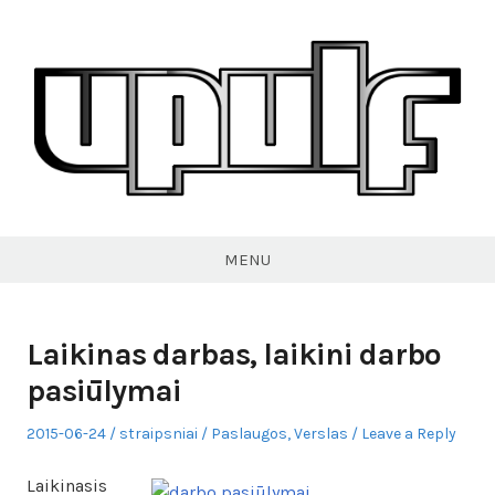
Skip
to
content
VPULF
MENU
Laikinas darbas, laikini darbo
pasiūlymai
Posted
Author
Posted
2015-06-24
straipsniai
Paslaugos
,
Verslas
Leave a Reply
on
in
Laikinasis