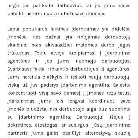
jeigu jūs patiksite darbdaviui, tai jis jums galės
pateikti neterminuotą sutartį savo įmonėje.
Labai populiarus laikinas įdarbinimas yra didelėse
įmonėse, nes dažnai yra ribojamas darbuotojų
skaičius, nors akivaizdžiai matomas darbo jėgos
trūkumas. Tokiu atveju kreipiamasi į įdarbinimo
agentūras ir jos jums nuomoja darbuotojus.
Svarbiausi faktai rinkantis darbuotojus iš agentūros:
Jums nereikia blaškytis ir ieškoti naujų darbuotojų,
viską už jus padarys įdarbinimo agentūra. Galėsite
koncentruoti visą savo dėmesį į įmonės rezultatus.
Įdarbinimas jums leis lengvai koordinuoti savo
įmonės biudžeta, nes darbuotojo alga bus suderinta
su įdarbinimo agentūra. Darbuotojui išėjus į
dekretines, atostogas, ar susirgus, jūsų įdarbinimo
partneris jums galės pasiūlyti alternatyvą, skubią