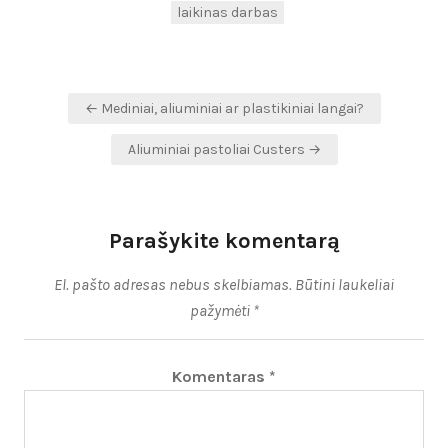
laikinas darbas
Navigacija
← Mediniai, aliuminiai ar plastikiniai langai?
tarp
Aliuminiai pastoliai Custers →
įrašų
Parašykite komentarą
El. pašto adresas nebus skelbiamas.
Būtini laukeliai
pažymėti
*
Komentaras
*