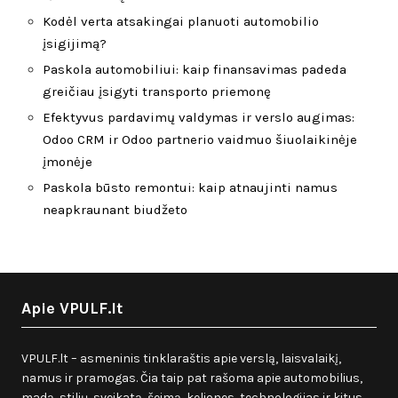
Kodėl verta atsakingai planuoti automobilio
įsigijimą?
Paskola automobiliui: kaip finansavimas padeda
greičiau įsigyti transporto priemonę
Efektyvus pardavimų valdymas ir verslo augimas:
Odoo CRM ir Odoo partnerio vaidmuo šiuolaikinėje
įmonėje
Paskola būsto remontui: kaip atnaujinti namus
neapkraunant biudžeto
Apie VPULF.lt
VPULF.lt – asmeninis tinklaraštis apie verslą, laisvalaikį,
namus ir pramogas. Čia taip pat rašoma apie automobilius,
madą, stilių, sveikatą, šeimą, keliones, technologijas ir kitus