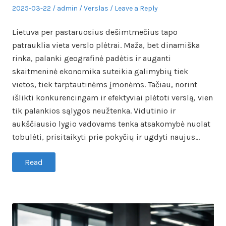
Posted
Author
Posted
2025-03-22
admin
Verslas
Leave a Reply
on
in
Lietuva per pastaruosius dešimtmečius tapo
patrauklia vieta verslo plėtrai. Maža, bet dinamiška
rinka, palanki geografinė padėtis ir auganti
skaitmeninė ekonomika suteikia galimybių tiek
vietos, tiek tarptautinėms įmonėms. Tačiau, norint
išlikti konkurencingam ir efektyviai plėtoti verslą, vien
tik palankios sąlygos neužtenka. Vidutinio ir
aukščiausio lygio vadovams tenka atsakomybė nuolat
tobulėti, prisitaikyti prie pokyčių ir ugdyti naujus…
Read