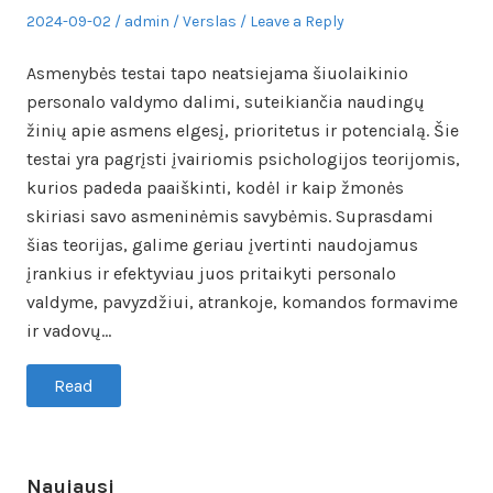
Posted
Author
Posted
2024-09-02
admin
Verslas
Leave a Reply
on
in
Asmenybės testai tapo neatsiejama šiuolaikinio
personalo valdymo dalimi, suteikiančia naudingų
žinių apie asmens elgesį, prioritetus ir potencialą. Šie
testai yra pagrįsti įvairiomis psichologijos teorijomis,
kurios padeda paaiškinti, kodėl ir kaip žmonės
skiriasi savo asmeninėmis savybėmis. Suprasdami
šias teorijas, galime geriau įvertinti naudojamus
įrankius ir efektyviau juos pritaikyti personalo
valdyme, pavyzdžiui, atrankoje, komandos formavime
ir vadovų…
Read
Naujausi