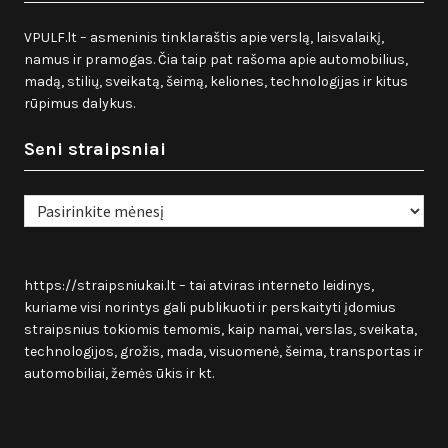
VPULF.lt – asmeninis tinklaraštis apie verslą, laisvalaikį,
namus ir pramogas. Čia taip pat rašoma apie automobilius,
madą, stilių, sveikatą, šeimą, keliones, technologijas ir kitus
rūpimus dalykus.
Seni straipsniai
Seni
straipsniai
https://straipsniukai.lt
– tai atviras interneto leidinys,
kuriame visi norintys gali publikuoti ir perskaityti įdomius
straipsnius tokiomis temomis, kaip namai, verslas, sveikata,
technologijos, grožis, mada, visuomenė, šeima, transportas ir
automobiliai, žemės ūkis ir kt.