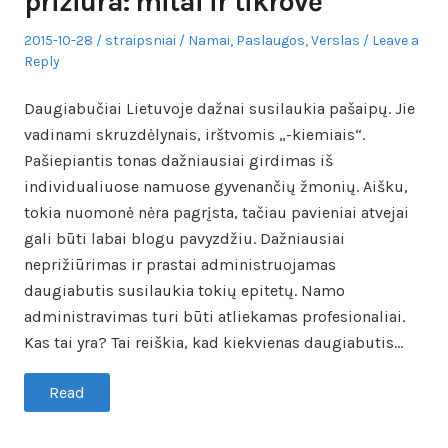
prižiūra: mitai ir tikrovė
Posted
Author
Posted
2015-10-28
straipsniai
Namai
,
Paslaugos
,
Verslas
Leave a
on
in
Reply
Daugiabučiai Lietuvoje dažnai susilaukia pašaipų. Jie
vadinami skruzdėlynais, irštvomis „-kiemiais“.
Pašiepiantis tonas dažniausiai girdimas iš
individualiuose namuose gyvenančių žmonių. Aišku,
tokia nuomonė nėra pagrįsta, tačiau pavieniai atvejai
gali būti labai blogu pavyzdžiu. Dažniausiai
neprižiūrimas ir prastai administruojamas
daugiabutis susilaukia tokių epitetų. Namo
administravimas turi būti atliekamas profesionaliai.
Kas tai yra? Tai reiškia, kad kiekvienas daugiabutis…
Read