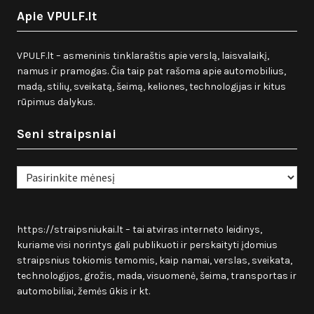
Apie VPULF.lt
VPULF.lt – asmeninis tinklaraštis apie verslą, laisvalaikį,
namus ir pramogas. Čia taip pat rašoma apie automobilius,
madą, stilių, sveikatą, šeimą, keliones, technologijas ir kitus
rūpimus dalykus.
Seni straipsniai
Seni
straipsniai
https://straipsniukai.lt
– tai atviras interneto leidinys,
kuriame visi norintys gali publikuoti ir perskaityti įdomius
straipsnius tokiomis temomis, kaip namai, verslas, sveikata,
technologijos, grožis, mada, visuomenė, šeima, transportas ir
automobiliai, žemės ūkis ir kt.