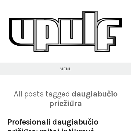
Skip
to
content
VPULF
MENU
All posts tagged
daugiabučio
priežiūra
Profesionali daugiabučio