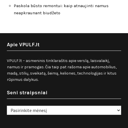
Paskola būsto remontui: kaip atnaujinti namus
neapkraunant biudžeto
Apie VPULF.lt
VPULF.lt – asmeninis tinklaraštis apie verslą, laisvalaikį,
namus ir pramogas. Čia taip pat rašoma apie automobilius,
madą, stilių, sveikatą, šeimą, keliones, technologijas ir kitus
rūpimus dalykus.
Seni straipsniai
Seni
straipsniai