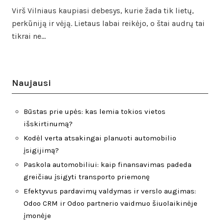
Virš Vilniaus kaupiasi debesys, kurie žada tik lietų,
perkūniją ir vėją. Lietaus labai reikėjo, o štai audrų tai
tikrai ne…
Naujausi
Būstas prie upės: kas lemia tokios vietos
išskirtinumą?
Kodėl verta atsakingai planuoti automobilio
įsigijimą?
Paskola automobiliui: kaip finansavimas padeda
greičiau įsigyti transporto priemonę
Efektyvus pardavimų valdymas ir verslo augimas:
Odoo CRM ir Odoo partnerio vaidmuo šiuolaikinėje
įmonėje