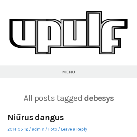
Skip
to
content
VPULF
MENU
All posts tagged
debesys
Niūrus dangus
Posted
Author
Posted
2014-05-12
admin
Foto
Leave a Reply
on
in