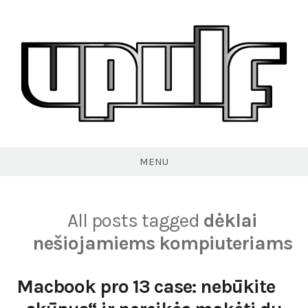
Skip
to
content
VPULF
MENU
All posts tagged
dėklai
nešiojamiems kompiuteriams
Macbook pro 13 case: nebūkite