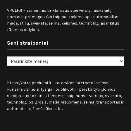
VPULF.lt – asmeninis tinklaraštis apie verslą, laisvalaikį,
namus ir pramogas. Čia taip pat rašoma apie automobilius,
madą, stilių, sveikatą, šeimą, keliones, technologijas ir kitus
rūpimus dalykus.
Seni straipsniai
Seni
straipsniai
https://straipsniukai.lt
– tai atviras interneto leidinys,
kuriame visi norintys gali publikuoti ir perskaityti įdomius
straipsnius tokiomis temomis, kaip namai, verslas, sveikata,
technologijos, grožis, mada, visuomenė, šeima, transportas ir
automobiliai, žemės ūkis ir kt.