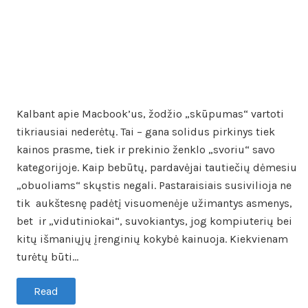
Kalbant apie Macbook’us, žodžio „skūpumas“ vartoti
tikriausiai nederėtų. Tai – gana solidus pirkinys tiek
kainos prasme, tiek ir prekinio ženklo „svoriu“ savo
kategorijoje. Kaip bebūtų, pardavėjai tautiečių dėmesiu
„obuoliams“ skųstis negali. Pastaraisiais susivilioja ne
tik aukštesnę padėtį visuomenėje užimantys asmenys,
bet ir „vidutiniokai“, suvokiantys, jog kompiuterių bei
kitų išmaniųjų įrenginių kokybė kainuoja. Kiekvienam
turėtų būti…
Read