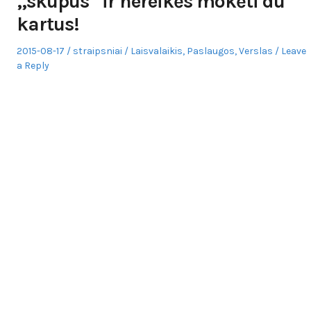
„skūpus“ ir nereikės mokėti du
kartus!
Posted
Author
Posted
2015-08-17
straipsniai
Laisvalaikis
,
Paslaugos
,
Verslas
Leave
on
in
a Reply