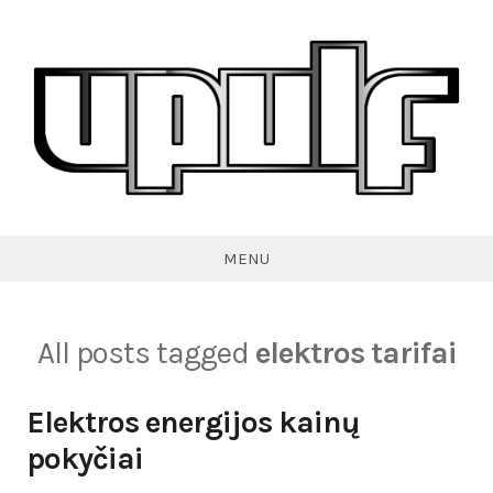
Skip
to
content
VPULF
MENU
All posts tagged
elektros tarifai
Elektros energijos kainų
pokyčiai