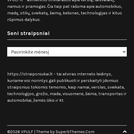
namus ir pramogas. Čia taip pat rašoma apie automobilius,
madą, stilių, sveikatą, šeimą, keliones, technologijas ir kitus
rūpimus dalykus.
Seni straipsniai
Seni
straipsniai
https://straipsniukai.lt
– tai atviras interneto leidinys,
kuriame visi norintys gali publikuoti ir perskaityti įdomius
straipsnius tokiomis temomis, kaip namai, verslas, sveikata,
technologijos, grožis, mada, visuomenė, šeima, transportas ir
automobiliai, žemės ūkis ir kt.
©2026 VPULF
| Theme by
SuperbThemes.Com