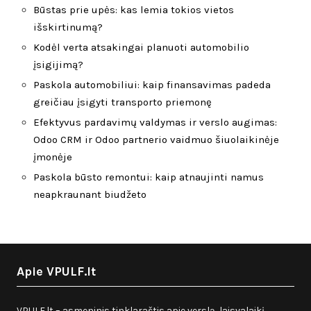
Būstas prie upės: kas lemia tokios vietos
išskirtinumą?
Kodėl verta atsakingai planuoti automobilio
įsigijimą?
Paskola automobiliui: kaip finansavimas padeda
greičiau įsigyti transporto priemonę
Efektyvus pardavimų valdymas ir verslo augimas:
Odoo CRM ir Odoo partnerio vaidmuo šiuolaikinėje
įmonėje
Paskola būsto remontui: kaip atnaujinti namus
neapkraunant biudžeto
Apie VPULF.lt
VPULF.lt – asmeninis tinklaraštis apie verslą, laisvalaikį,