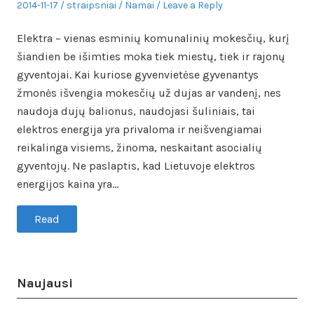
Posted
Author
Posted
2014-11-17
straipsniai
Namai
Leave a Reply
on
in
Elektra – vienas esminių komunalinių mokesčių, kurį
šiandien be išimties moka tiek miestų, tiek ir rajonų
gyventojai. Kai kuriose gyvenvietėse gyvenantys
žmonės išvengia mokesčių už dujas ar vandenį, nes
naudoja dujų balionus, naudojasi šuliniais, tai
elektros energija yra privaloma ir neišvengiamai
reikalinga visiems, žinoma, neskaitant asocialių
gyventojų. Ne paslaptis, kad Lietuvoje elektros
energijos kaina yra…
Read
Naujausi