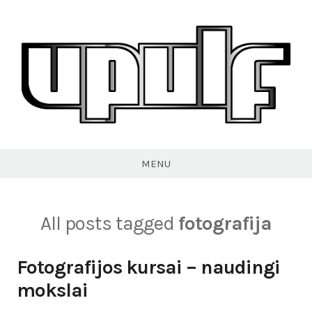
Skip
to
content
VPULF
MENU
All posts tagged
fotografija
Fotografijos kursai – naudingi
mokslai