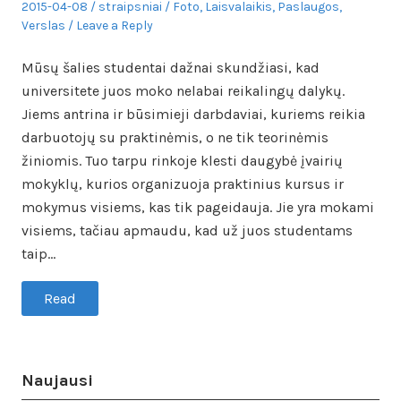
Posted
Author
Posted
2015-04-08
straipsniai
Foto
,
Laisvalaikis
,
Paslaugos
,
on
in
Verslas
Leave a Reply
Mūsų šalies studentai dažnai skundžiasi, kad
universitete juos moko nelabai reikalingų dalykų.
Jiems antrina ir būsimieji darbdaviai, kuriems reikia
darbuotojų su praktinėmis, o ne tik teorinėmis
žiniomis. Tuo tarpu rinkoje klesti daugybė įvairių
mokyklų, kurios organizuoja praktinius kursus ir
mokymus visiems, kas tik pageidauja. Jie yra mokami
visiems, tačiau apmaudu, kad už juos studentams
taip…
Read
Naujausi