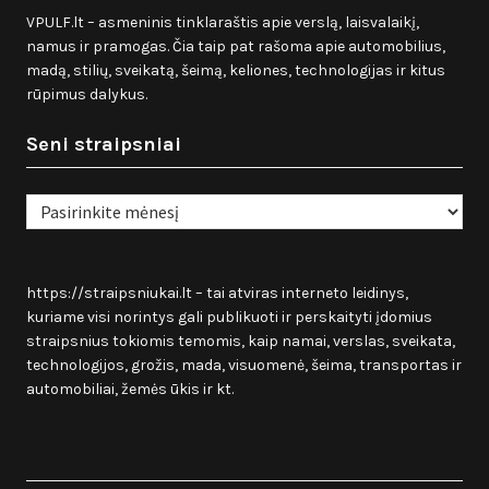
VPULF.lt – asmeninis tinklaraštis apie verslą, laisvalaikį,
namus ir pramogas. Čia taip pat rašoma apie automobilius,
madą, stilių, sveikatą, šeimą, keliones, technologijas ir kitus
rūpimus dalykus.
Seni straipsniai
Seni
straipsniai
https://straipsniukai.lt
– tai atviras interneto leidinys,
kuriame visi norintys gali publikuoti ir perskaityti įdomius
straipsnius tokiomis temomis, kaip namai, verslas, sveikata,
technologijos, grožis, mada, visuomenė, šeima, transportas ir
automobiliai, žemės ūkis ir kt.