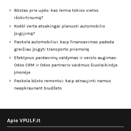
Būstas prie upės: kas lemia tokios vietos
išskirtinumą?
Kodėl verta atsakingai planuoti automobilio
įsigijimą?
Paskola automobiliui: kaip finansavimas padeda
greičiau įsigyti transporto priemonę
Efektyvus pardavimų valdymas ir verslo augimas:
Odoo CRM ir Odoo partnerio vaidmuo šiuolaikinėje
įmonėje
Paskola būsto remontui: kaip atnaujinti namus
neapkraunant biudžeto
Apie VPULF.lt