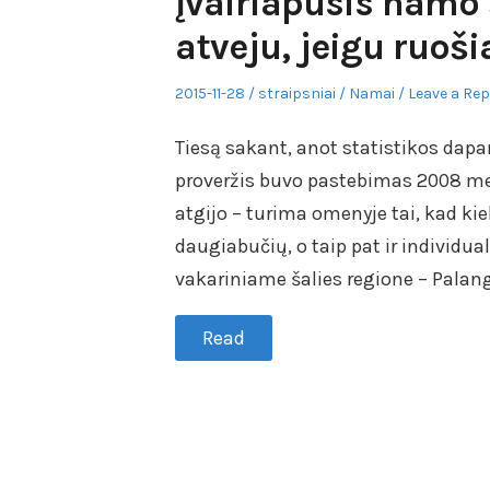
Įvairiapusis namo š
atveju, jeigu ruoš
Posted
Author
Posted
2015-11-28
straipsniai
Namai
Leave a Rep
on
in
Tiesą sakant, anot statistikos dap
proveržis buvo pastebimas 2008 met
atgijo – turima omenyje tai, kad ki
daugiabučių, o taip pat ir individu
vakariniame šalies regione – Palango
Read