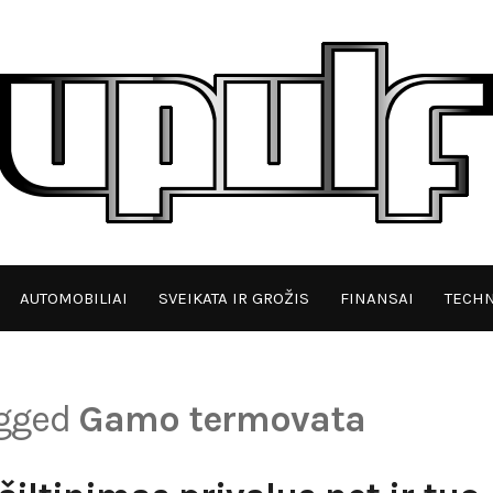
AUTOMOBILIAI
SVEIKATA IR GROŽIS
FINANSAI
TECHN
agged
Gamo termovata