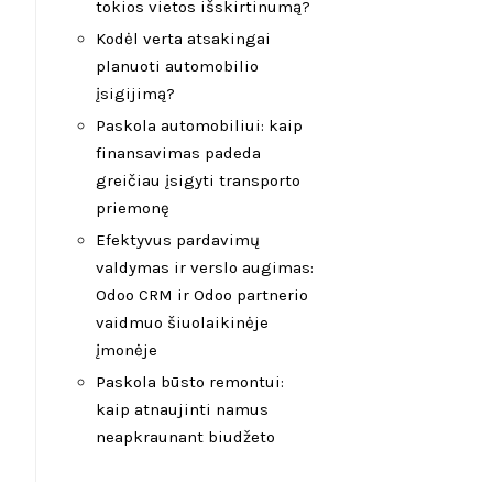
tokios vietos išskirtinumą?
Kodėl verta atsakingai
planuoti automobilio
įsigijimą?
Paskola automobiliui: kaip
finansavimas padeda
greičiau įsigyti transporto
priemonę
Efektyvus pardavimų
valdymas ir verslo augimas:
Odoo CRM ir Odoo partnerio
vaidmuo šiuolaikinėje
įmonėje
Paskola būsto remontui:
kaip atnaujinti namus
neapkraunant biudžeto