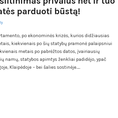
iltinimas privalus net ir tuo
iatės parduoti būstą!
ly
artamento, po ekonominės krizės, kurios didžiausias
ais, kiekvienais po šių statybų pramonė palaipsniui
ekvienais metais po pabrėžtos datos, įvairiausių
alių namų, statybos apimtys ženkliai padidėjo, ypač
je, Klaipėdoje – bei šalies sostinėje.…