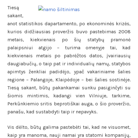
Tiesą
sakant,
anot statistikos dapartamento, po ekonominės krizės,
kurios didžiausias proveržis buvo pastebimas 2008
metais, kiekvienais po šių statybų pramonė
palaipsniui atgijo – turima omenyje tai, kad
kiekvienais metais po pabrėžtos datos, įvairiausių
daugiabučių, o taip pat ir individualių namų, statybos
apimtys ženkliai padidėjo, ypač vakariniame šalies
regione – Palangoje, Klaipėdoje – bei šalies sostinėje.
Tiesą sakant, būtų pakankamai sunku pasiginčyti su
šiomis mintimis, kadangi vien Vilniuje, tarkime,
Perkūnkiemio sritis beprotiškai auga, o šio proveržio,
panašu, kad sustabdyti taip ir nepavyks.
Vis dėlto, būtų galima pastebėti tai, kad ne visuomet,
kaip yra manoma, nauji namai yra statomi kompanijų,