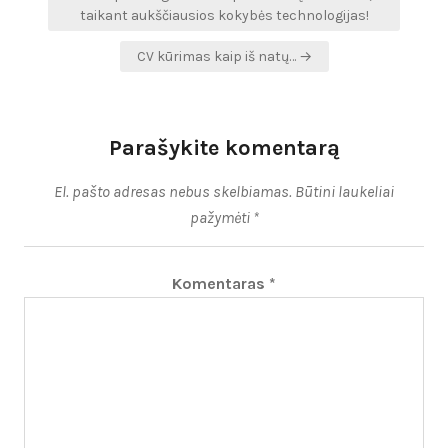
tarp
taikant aukščiausios kokybės technologijas!
įrašų
CV kūrimas kaip iš natų… →
Parašykite komentarą
El. pašto adresas nebus skelbiamas.
Būtini laukeliai
pažymėti
*
Komentaras
*