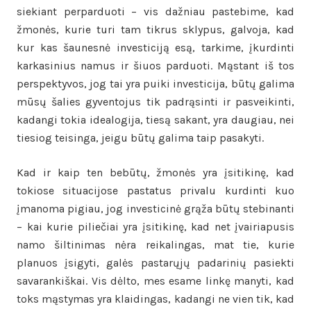
siekiant perparduoti – vis dažniau pastebime, kad
žmonės, kurie turi tam tikrus sklypus, galvoja, kad
kur kas šaunesnė investiciją esą, tarkime, įkurdinti
karkasinius namus ir šiuos parduoti. Mąstant iš tos
perspektyvos, jog tai yra puiki investicija, būtų galima
mūsų šalies gyventojus tik padrąsinti ir pasveikinti,
kadangi tokia idealogija, tiesą sakant, yra daugiau, nei
tiesiog teisinga, jeigu būtų galima taip pasakyti.
Kad ir kaip ten bebūtų, žmonės yra įsitikinę, kad
tokiose situacijose pastatus privalu kurdinti kuo
įmanoma pigiau, jog investicinė grąža būtų stebinanti
– kai kurie piliečiai yra įsitikinę, kad net įvairiapusis
namo šiltinimas nėra reikalingas, mat tie, kurie
planuos įsigyti, galės pastarųjų padarinių pasiekti
savarankiškai. Vis dėlto, mes esame linkę manyti, kad
toks mąstymas yra klaidingas, kadangi ne vien tik, kad