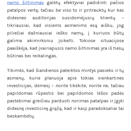
namo šiltinimas
galėtų efektyviai padidinti pačios
patalpos vertę, tačiau be viso to ir pritrauktų kur kas
didesnes auditorijas susidomėjusių klientų –
tikriausiai, kad visiems asmenims esą aišku, jog
piliečiai dažniausiai ieško namų, į kuriuos būtų
galima akimirksniu įsikelti. Tokiose situacijose
paaiškėja, kad įvairiapusis namo šiltinimas yra iš tiesų
būtinas bei reikalingas.
Tikimės, kad šiandienos pateiktos mintys pasieks ir tų
asmenų, kurie planuoja apie tokias vienkartines
investicijas, dėmesį – norite tikėkite, norite ne, tačiau
papildomas rūpestis bei papildomos lėšos padės
pastebimai greičiau parduoti norimas patalpas ir įgyti
didesnę investicinę grąžą, kad ir kaip paradoksaliai tai
beskambėtų.