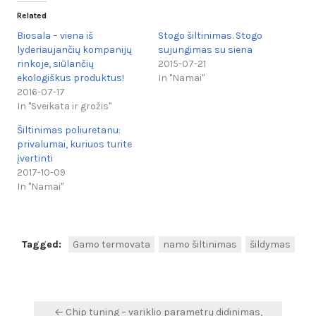
Related
Biosala – viena iš
Stogo šiltinimas. Stogo
lyderiaujančių kompanijų
sujungimas su siena
rinkoje, siūlančių
2015-07-21
ekologiškus produktus!
In "Namai"
2016-07-17
In "Sveikata ir grožis"
Šiltinimas poliuretanu:
privalumai, kuriuos turite
įvertinti
2017-10-09
In "Namai"
Tagged:
Gamo termovata
namo šiltinimas
šildymas
Navigacija
← Chip tuning – variklio parametrų didinimas,