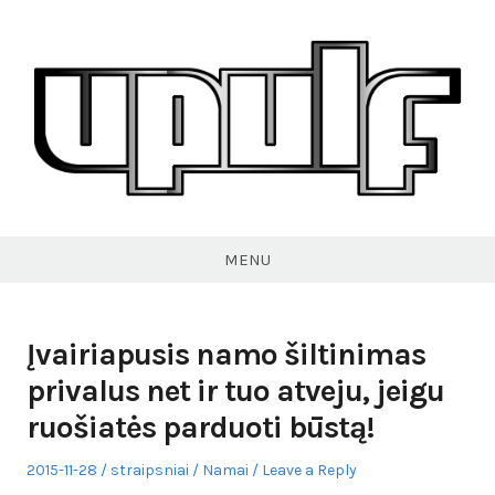
Skip
to
content
VPULF
MENU
Įvairiapusis namo šiltinimas
privalus net ir tuo atveju, jeigu
ruošiatės parduoti būstą!
Posted
Author
Posted
2015-11-28
straipsniai
Namai
Leave a Reply
on
in