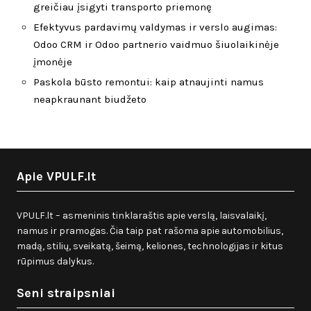
greičiau įsigyti transporto priemonę
Efektyvus pardavimų valdymas ir verslo augimas:
Odoo CRM ir Odoo partnerio vaidmuo šiuolaikinėje
įmonėje
Paskola būsto remontui: kaip atnaujinti namus
neapkraunant biudžeto
Apie VPULF.lt
VPULF.lt – asmeninis tinklaraštis apie verslą, laisvalaikį,
namus ir pramogas. Čia taip pat rašoma apie automobilius,
madą, stilių, sveikatą, šeimą, keliones, technologijas ir kitus
rūpimus dalykus.
Seni straipsniai