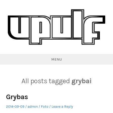
Skip
to
content
VPULF
MENU
All posts tagged
grybai
Grybas
Posted
Author
Posted
2014-09-09
admin
Foto
Leave a Reply
on
in