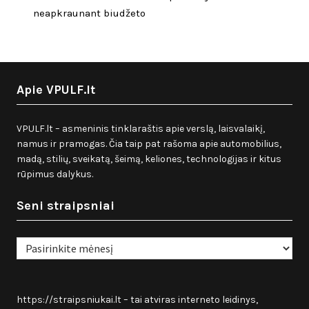
neapkraunant biudžeto
Apie VPULF.lt
VPULF.lt – asmeninis tinklaraštis apie verslą, laisvalaikį,
namus ir pramogas. Čia taip pat rašoma apie automobilius,
madą, stilių, sveikatą, šeimą, keliones, technologijas ir kitus
rūpimus dalykus.
Seni straipsniai
Seni
straipsniai
https://straipsniukai.lt
– tai atviras interneto leidinys,