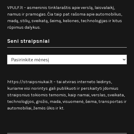
VPULF.lt – asmeninis tinklaraštis apie verslą, laisvalaikį,
namus ir pramogas. Čia taip pat rašoma apie automobilius,
madą, stilių, sveikatą, šeimą, keliones, technologijas ir kitus
rūpimus dalykus.
Seni straipsniai
Seni
straipsniai
https://straipsniukai.lt
– tai atviras interneto leidinys,
kuriame visi norintys gali publikuoti ir perskaityti įdomius
straipsnius tokiomis temomis, kaip namai, verslas, sveikata,
technologijos, grožis, mada, visuomenė, šeima, transportas ir
automobiliai, žemės ūkis ir kt.