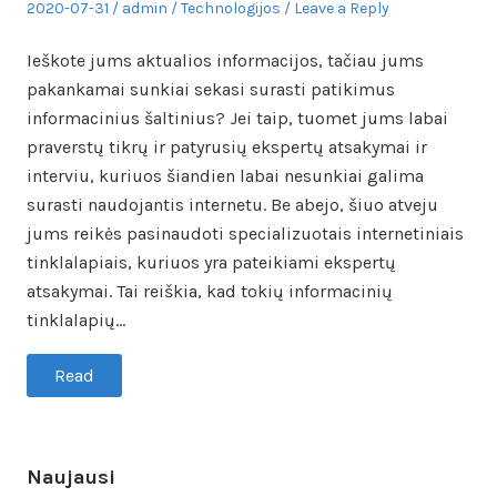
Posted
Author
Posted
2020-07-31
admin
Technologijos
Leave a Reply
on
in
Ieškote jums aktualios informacijos, tačiau jums
pakankamai sunkiai sekasi surasti patikimus
informacinius šaltinius? Jei taip, tuomet jums labai
praverstų tikrų ir patyrusių ekspertų atsakymai ir
interviu, kuriuos šiandien labai nesunkiai galima
surasti naudojantis internetu. Be abejo, šiuo atveju
jums reikės pasinaudoti specializuotais internetiniais
tinklalapiais, kuriuos yra pateikiami ekspertų
atsakymai. Tai reiškia, kad tokių informacinių
tinklalapių…
Read
Naujausi